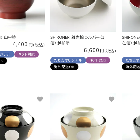
個〉 山中塗
SHIRONERI 雑煮椀 シルバー〈1
SHIRON
4,400
個〉 越前塗
〈1個〉 越
6,600
リジナル
ギフト対応
たち吉オリジナル
ギフト対応
たち吉オ
K
海外配送OK
海外配送