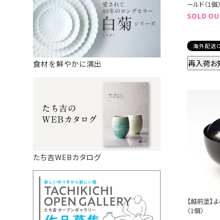
ールド〈1個
SOLD OU
海外配送O
再入荷お
食材を鮮やかに演出
たち吉WEBカタログ
【越前塗】
〈1個〉