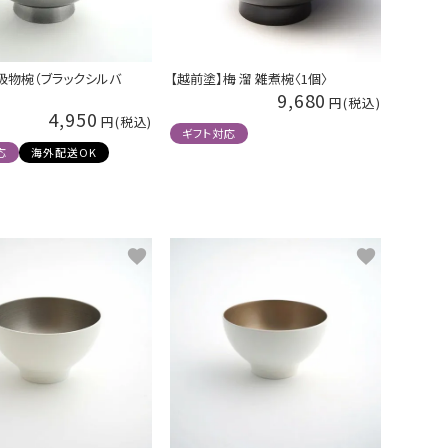
吸物椀（ブラックシルバ
【越前塗】梅 溜 雑煮椀〈1個〉
9,680
4,950
ギフト対応
応
海外配送OK