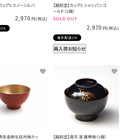
カップS スノーシルバ
【越前塗】カップS シャンパンゴ
ールド〈1個〉
2,970
SOLD OUT
2,970
OK
海外配送OK
再入荷お知らせ
】洗朱金刷毛目光琳カッ
【越前塗】南天 溜 雑煮椀〈1個〉