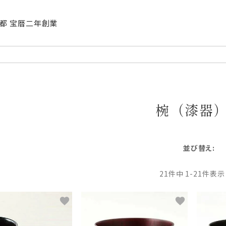
| 京都 宝暦二年創業
椀（漆器
並び替え
21
件中
1
-
21
件表示