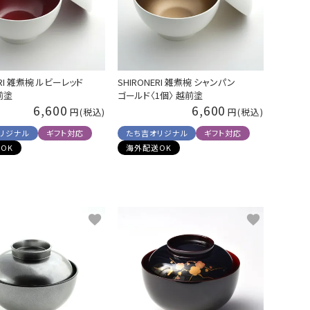
ERI 雑煮椀 ルビーレッド
SHIRONERI 雑煮椀 シャンパン
前塗
ゴールド〈1個〉 越前塗
6,600
6,600
リジナル
ギフト対応
たち吉オリジナル
ギフト対応
OK
海外配送OK