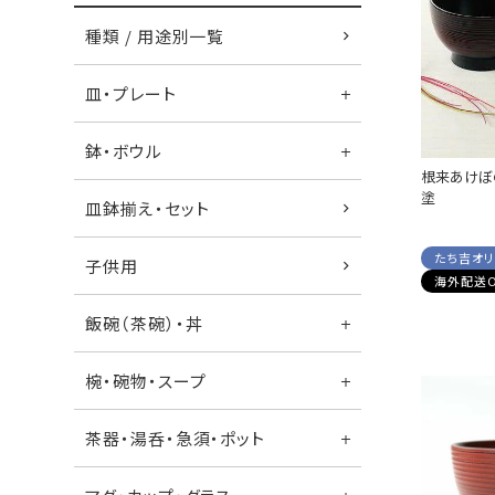
種類 / 用途別一覧
皿・プレート
鉢・ボウル
根来あけぼの
塗
皿鉢揃え・セット
たち吉オ
子供用
海外配送O
飯碗（茶碗）・丼
椀・碗物・スープ
茶器・湯呑・急須・ポット