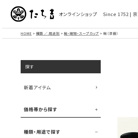
オンラインショップ
Since 1752 
HOME
種類 ／ 用途別
椀・碗物・スープカップ
椀（漆器）
探す
新着アイテム
価格帯から探す
種類・用途で探す