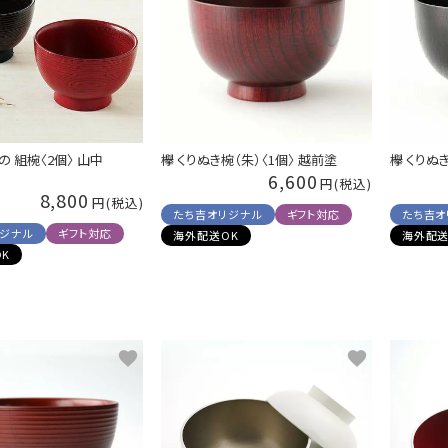
 組椀〈2個〉 山中
欅 くりぬき椀（朱）〈1個〉 越前塗
欅 くりぬ
6,600
8,800
たち吉オリジナル
ギフト対応
たち吉オ
リジナル
ギフト対応
海外配送OK
海外配送
K