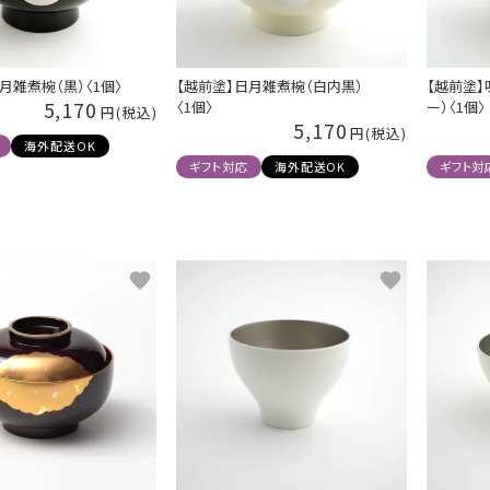
月雑煮椀（黒）〈1個〉
【越前塗】日月雑煮椀（白内黒）
【越前塗】
5,170
〈1個〉
ー）〈1個〉
5,170
海外配送OK
ギフト対応
海外配送OK
ギフト対