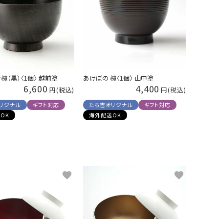
き椀（黒）〈1個〉 越前塗
あけぼの 椀〈1個〉 山中塗
6,600
4,400
リジナル
ギフト対応
たち吉オリジナル
ギフト対応
OK
海外配送OK