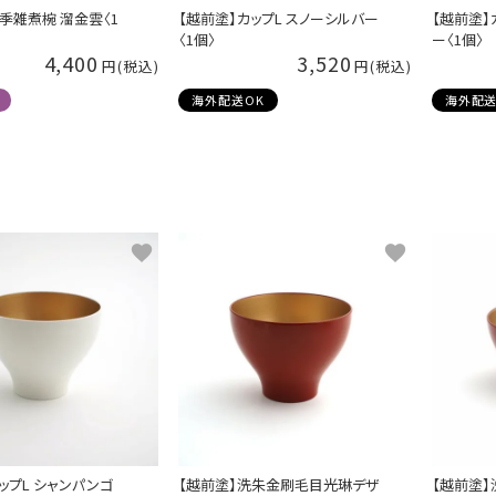
季雑煮椀 溜金雲〈1
【越前塗】カップL スノーシルバー
【越前塗】
〈1個〉
ー〈1個〉
4,400
3,520
海外配送OK
海外配送
ップL シャンパンゴ
【越前塗】洗朱金刷毛目光琳デザ
【越前塗