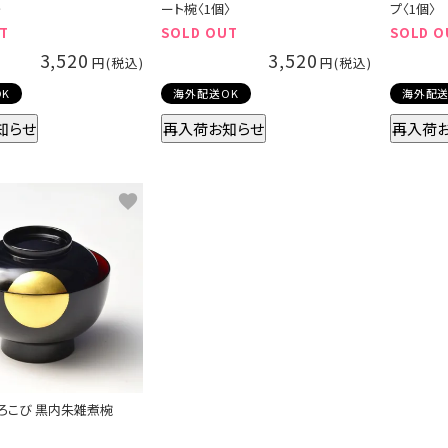
〉
ート椀〈1個〉
プ〈1個〉
T
SOLD OUT
SOLD O
3,520
3,520
K
海外配送OK
海外配送
知らせ
再入荷お知らせ
再入荷
よろこび 黒内朱雑煮椀