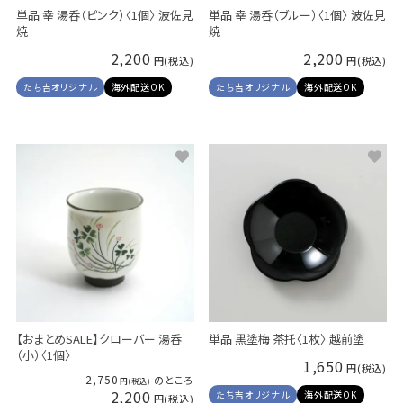
単品 幸 湯呑（ピンク）〈1個〉 波佐見
単品 幸 湯呑（ブルー）〈1個〉 波佐見
焼
焼
2,200
2,200
たち吉オリジナル
海外配送OK
たち吉オリジナル
海外配送OK
【おまとめSALE】クローバー 湯呑
単品 黒塗梅 茶托〈1枚〉 越前塗
（小）〈1個〉
1,650
2,750
のところ
2,200
たち吉オリジナル
海外配送OK