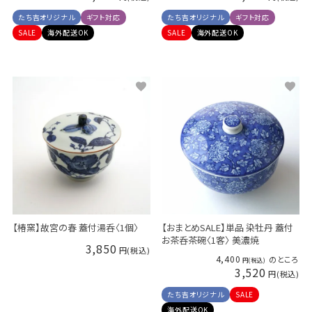
たち吉オリジナル
ギフト対応
たち吉オリジナル
ギフト対応
SALE
海外配送OK
SALE
海外配送OK
【椿窯】故宮の春 蓋付湯呑〈1個〉
【おまとめSALE】単品 染牡丹 蓋付
お茶呑茶碗〈1客〉 美濃焼
3,850
4,400
のところ
3,520
たち吉オリジナル
SALE
海外配送OK