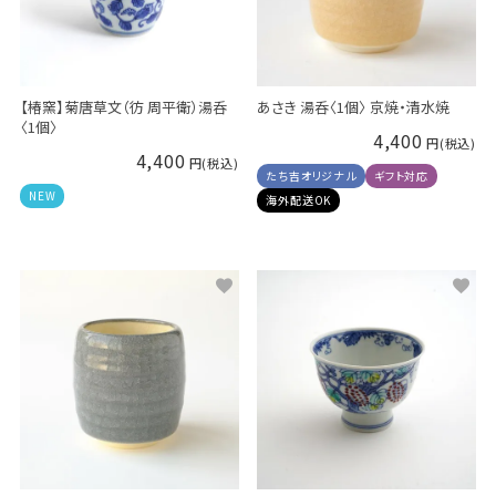
【椿窯】菊唐草文（彷 周平衛）湯呑
あさき 湯呑〈1個〉 京焼・清水焼
〈1個〉
4,400
4,400
たち吉オリジナル
ギフト対応
NEW
海外配送OK