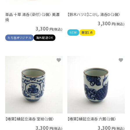
単品 十草 湯呑（染付）〈1個〉 美濃
【鈴木ハツミ】こけし 湯呑D〈1個〉
焼
3,300
3,300
NEW
限定1点
たち吉オリジナル
海外配送OK
【椿窯】縁起立湯呑 宝絵〈1個〉
【椿窯】縁起立湯呑 六瓢〈1個〉
3,300
3,300