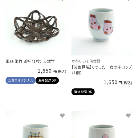
単品 染竹 茶托〈1枚〉 天然竹
かわいい子供食器
【波佐見焼】くつした 女の子コップ
1,650
〈1個〉
たち吉オリジナル
海外配送OK
1,650
海外配送OK