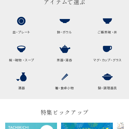
アイテムで選ぶ
皿・プレート
鉢・ボウル
ご飯茶碗 ・丼
椀 ・碗物 ・スープ
茶器・湯呑
マグ・カップ・グラス
酒器
箸・食卓小物
鍋・調理器具
特集ピックアップ