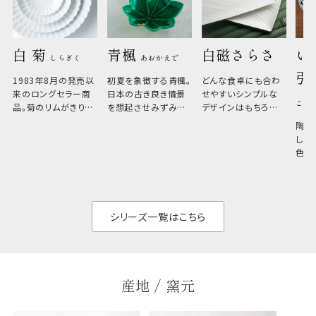
白 菊 
青楓 
白磁さらさ
い
しらぎく
あおかえで
引
1983年8月の発売以
初夏を象徴する青楓。
どんな食卓にも合わ
来のロングセラー商
日本の古き良き情景
せやすいシンプルな
こひ
品。菊のリムがきりっ
を想起させみずみず
デザインはもちろん、
と美しい、白い器のた
しい生命力も感じさ
その魅力は薄さと軽
陶器
め料理が映えやすく、
さ。重なりがよくスタ
しい
和食だけでなく料理
イリッシュでありなが
色の
のジャンルを問いま
ら、日常の食卓に馴
ト。
せん。器の重なりがよ
があ
く、すっきりと食器棚
せ、
と染
シリーズ一覧はこちら
産地 / 窯元