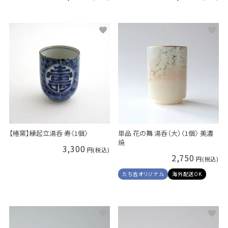
【椿窯】縁起立湯呑 寿〈1個〉
単品 花の舞 湯呑（大）〈1個〉 美濃
焼
3,300
2,750
たち吉オリジナル
海外配送OK