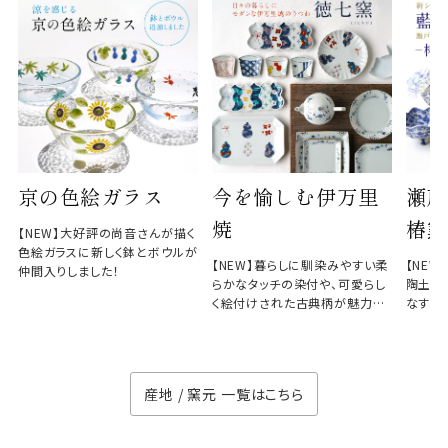
京の色絵ガラス
今を愉しむ伊万里
瀬戸
焼
椿窯
【NEW】大好評の尚音さんが描く
色絵ガラスに新しく鉢とボウルが
【NEW】暮らしに馴染みやすい柔
【NE
仲間入りしました！
らかなタッチの染付や、可愛らし
陶土と
く絵付けされた古典柄が魅力の
なす、
徳七窯
のない
産地 / 窯元 一覧はこちら