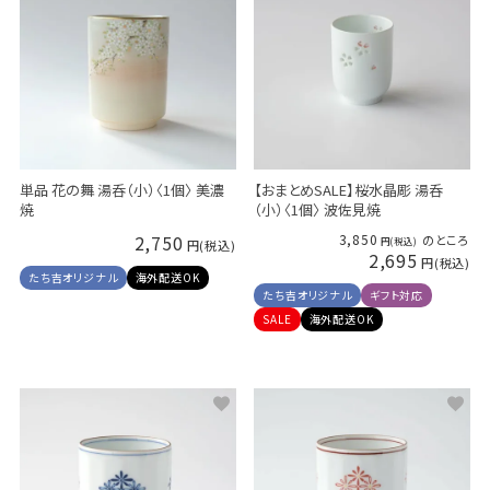
単品 花の舞 湯呑（小）〈1個〉 美濃
【おまとめSALE】桜水晶彫 湯呑
焼
（小）〈1個〉 波佐見焼
2,750
3,850
のところ
2,695
たち吉オリジナル
海外配送OK
たち吉オリジナル
ギフト対応
SALE
海外配送OK