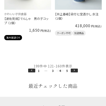
かわいい子供食器
【井上春峰】染付七宝透かし 水注
〈1個〉
【波佐見焼】でんしゃ 男の子コッ
プ 〈1個〉
418,000
1,650
クーポン不可
別送商品
海外配送OK
199
件中
121
-
160
件表示
1
…
3
4
5
最近チェックした商品