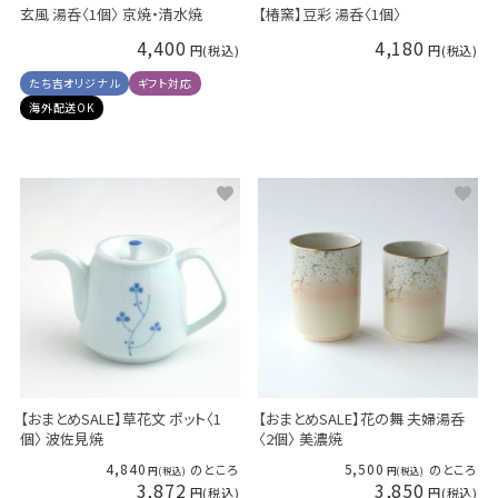
玄風 湯呑〈1個〉 京焼・清水焼
【椿窯】豆彩 湯呑〈1個〉
4,400
4,180
たち吉オリジナル
ギフト対応
海外配送OK
【おまとめSALE】草花文 ポット〈1
【おまとめSALE】花の舞 夫婦湯呑
個〉 波佐見焼
〈2個〉 美濃焼
4,840
5,500
のところ
のところ
3,872
3,850