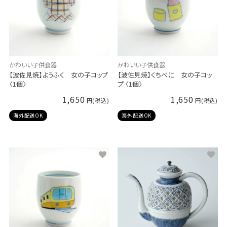
かわいい子供食器
かわいい子供食器
【波佐見焼】ようふく 女の子コップ
【波佐見焼】くちべに 女の子コッ
〈1個〉
プ 〈1個〉
1,650
1,650
海外配送OK
海外配送OK