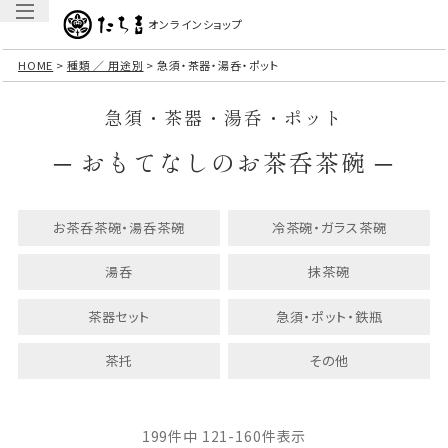
オンラインショップ
HOME
種類 ／ 用途別
急須・茶器・湯呑・ポット
急須・茶器・湯呑・ポット
─ おもてなしのお茶呑茶碗 ─
お茶呑茶碗・湯呑茶碗
冷茶碗・ガラス茶碗
湯呑
抹茶碗
茶器セット
急須・ポット・鉄瓶
茶托
その他
199
件中
121
-
160
件表示