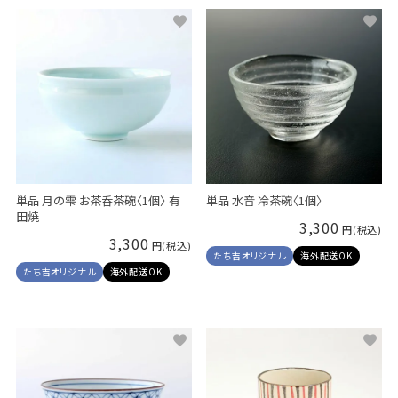
単品 月の雫 お茶呑茶碗〈1個〉 有
単品 水音 冷茶碗〈1個〉
田焼
3,300
3,300
たち吉オリジナル
海外配送OK
たち吉オリジナル
海外配送OK