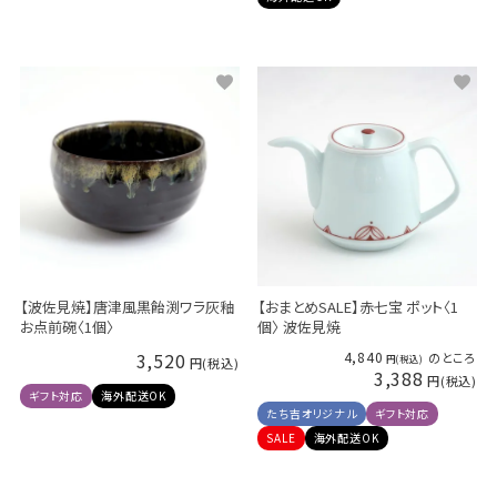
【波佐見焼】唐津風黒飴渕ワラ灰釉
【おまとめSALE】赤七宝 ポット〈1
お点前碗〈1個〉
個〉 波佐見焼
3,520
4,840
のところ
3,388
ギフト対応
海外配送OK
たち吉オリジナル
ギフト対応
SALE
海外配送OK