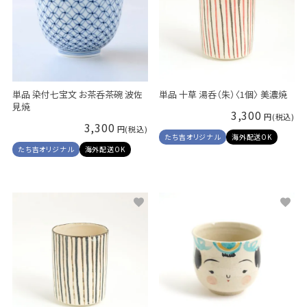
単品 染付七宝文 お茶呑茶碗 波佐
単品 十草 湯呑（朱）〈1個〉 美濃焼
見焼
3,300
3,300
たち吉オリジナル
海外配送OK
たち吉オリジナル
海外配送OK