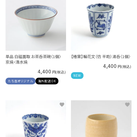
単品 白磁面取 お茶呑茶碗〈1個〉
【椿窯】輪花文（彷 半助）湯呑〈1個〉
京焼・清水焼
4,400
4,400
NEW
たち吉オリジナル
海外配送OK