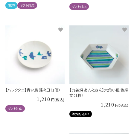
NEW
ギフト対応
ギフト対応
【ハレクタニ】青い鳥 銘々皿〈1個〉
【九谷焼 あんとさん】六角小皿 色線
文〈1枚〉
1,210
1,210
ギフト対応
海外配送OK