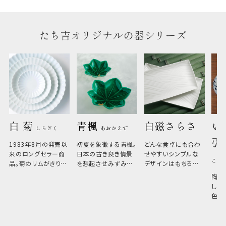
たち吉オリジナルの器シリーズ
白 菊 
青楓 
白磁さらさ
い
しらぎく
あおかえで
引
1983年8月の発売以
初夏を象徴する青楓。
どんな食卓にも合わ
来のロングセラー商
日本の古き良き情景
せやすいシンプルな
こひ
品。菊のリムがきりっ
を想起させみずみず
デザインはもちろん、
と美しい、白い器のた
しい生命力も感じさ
その魅力は薄さと軽
陶器
め料理が映えやすく、
さ。重なりがよくスタ
しい
和食だけでなく料理
イリッシュでありなが
色の
のジャンルを問いま
ら、日常の食卓に馴
ト。
せん。器の重なりがよ
があ
く、すっきりと食器棚
せ、