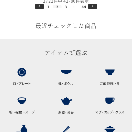
1721
件中
41
-
80
件表示
1
2
3
…
44
最近チェックした商品
アイテムで選ぶ
皿・プレート
鉢・ボウル
ご飯茶碗 ・丼
椀 ・碗物 ・スープ
茶器・湯呑
マグ・カップ・グラス