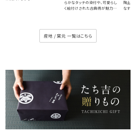
らかなタッチの染付や、可愛らし
陶土と
く絵付けされた古典柄が魅力の
なす、
徳七窯
のない
産地 / 窯元 一覧はこちら