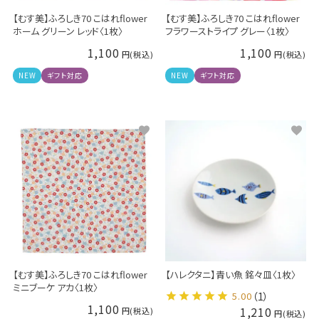
【むす美】ふろしき70 こはれflower
【むす美】ふろしき70 こはれflower
ホーム グリーン レッド〈1枚〉
フラワーストライプ グレー〈1枚〉
1,100
1,100
NEW
ギフト対応
NEW
ギフト対応
【むす美】ふろしき70 こはれflower
【ハレクタニ】青い魚 銘々皿〈1枚〉
ミニブーケ アカ〈1枚〉
5.00
（1）
1,100
1,210