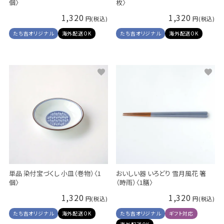
個〉
枚〉
1,320
1,320
たち吉オリジナル
海外配送OK
たち吉オリジナル
海外配送OK
単品 染付宝づくし 小皿（巻物）〈1
おいしい器 いろどり 雪月風花 箸
個〉
（時雨）〈1膳〉
1,320
1,320
たち吉オリジナル
海外配送OK
たち吉オリジナル
ギフト対応