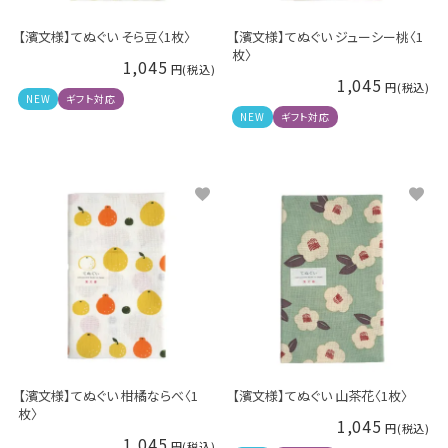
【濱文様】てぬぐい そら豆〈1枚〉
【濱文様】てぬぐい ジューシー桃〈1
枚〉
1,045
1,045
NEW
ギフト対応
NEW
ギフト対応
【濱文様】てぬぐい 柑橘ならべ〈1
【濱文様】てぬぐい 山茶花〈1枚〉
枚〉
1,045
1,045