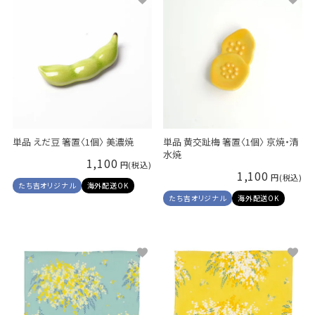
単品 えだ豆 箸置〈1個〉 美濃焼
単品 黄交趾梅 箸置〈1個〉 京焼・清
水焼
1,100
1,100
たち吉オリジナル
海外配送OK
たち吉オリジナル
海外配送OK