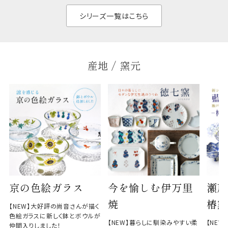
と染
シリーズ一覧はこちら
産地 / 窯元
京の色絵ガラス
今を愉しむ伊万里
瀬戸
焼
椿窯
【NEW】大好評の尚音さんが描く
色絵ガラスに新しく鉢とボウルが
【NEW】暮らしに馴染みやすい柔
【NE
仲間入りしました！