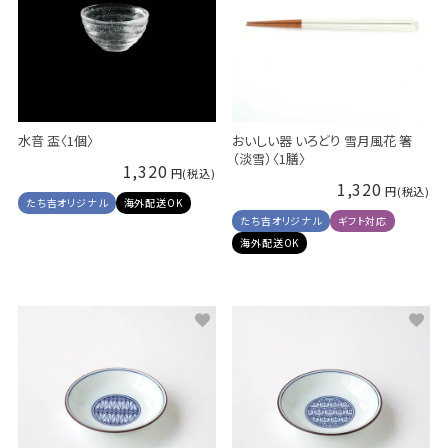
水音 盃〈1個〉
おいしい器 いろどり 雪月風花 箸
（淡雪）〈1膳〉
1,320
1,320
たち吉オリジナル
海外配送OK
たち吉オリジナル
ギフト対応
海外配送OK