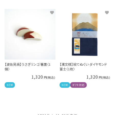
【波佐見焼】うさぎリンゴ 箸置〈1
【濱文様】絵てぬぐい ダイヤモンド
個〉
富士〈1枚〉
1,320
1,320
NEW
NEW
ギフト対応