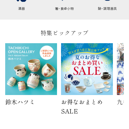
酒器
箸・食卓小物
鍋・調理器具
特集ピックアップ
鈴木ハツミ
お得なおまとめ
九谷
SALE