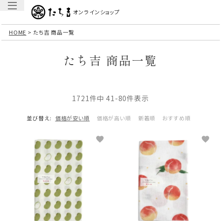
オンラインショップ
HOME
たち吉 商品一覧
たち吉 商品一覧
1721
件中
41
-
80
件表示
並び替え
価格が安い順
価格が高い順
新着順
おすすめ順