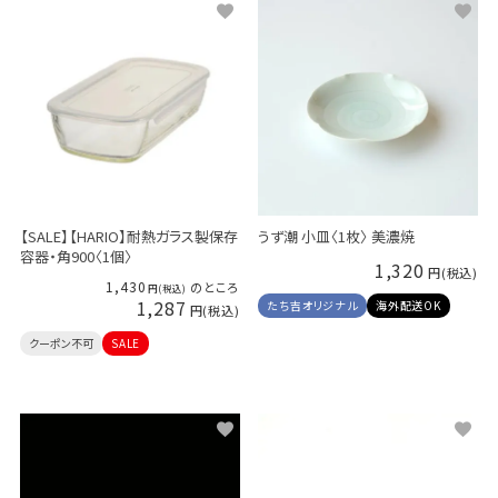
【SALE】【HARIO】耐熱ガラス製保存
うず潮 小皿〈1枚〉 美濃焼
容器・角900〈1個〉
1,320
1,430
のところ
1,287
たち吉オリジナル
海外配送OK
クーポン不可
SALE