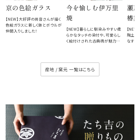
京の色絵ガラス
今を愉しむ伊万里
瀬戸
焼
椿窯
【NEW】大好評の尚音さんが描く
色絵ガラスに新しく鉢とボウルが
【NEW】暮らしに馴染みやすい柔
【NE
仲間入りしました！
らかなタッチの染付や、可愛らし
陶土と
く絵付けされた古典柄が魅力の
なす、
徳七窯
のない
産地 / 窯元 一覧はこちら