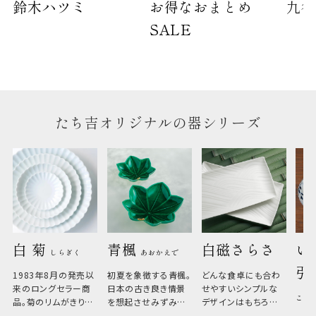
鈴木ハツミ
お得なおまとめ
九谷
SALE
たち吉オリジナルの器シリーズ
白 菊 
青楓 
白磁さらさ
い
しらぎく
あおかえで
引
1983年8月の発売以
初夏を象徴する青楓。
どんな食卓にも合わ
来のロングセラー商
日本の古き良き情景
せやすいシンプルな
こひ
品。菊のリムがきりっ
を想起させみずみず
デザインはもちろん、
と美しい、白い器のた
しい生命力も感じさ
その魅力は薄さと軽