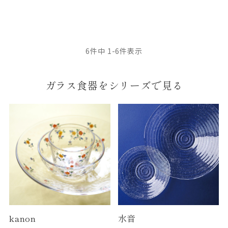
6
件中
1
-
6
件表示
ガラス食器をシリーズで見る
kanon
水音