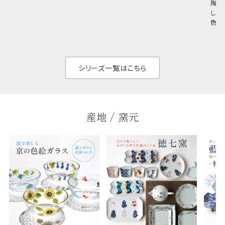
陶器
め料理が映えやすく、
さ。重なりがよくスタ
しい
和食だけでなく料理
イリッシュでありなが
色の
のジャンルを問いま
ら、日常の食卓に馴
ト。
せん。器の重なりがよ
があ
く、すっきりと食器棚
せ、
と染
シリーズ一覧はこちら
産地 / 窯元