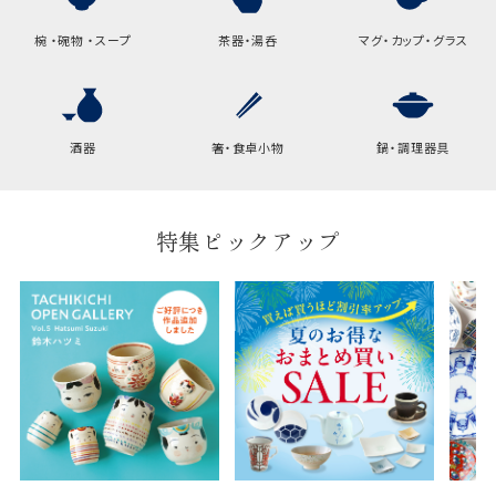
椀 ・碗物 ・スープ
茶器・湯呑
マグ・カップ・グラス
酒器
箸・食卓小物
鍋・調理器具
特集ピックアップ