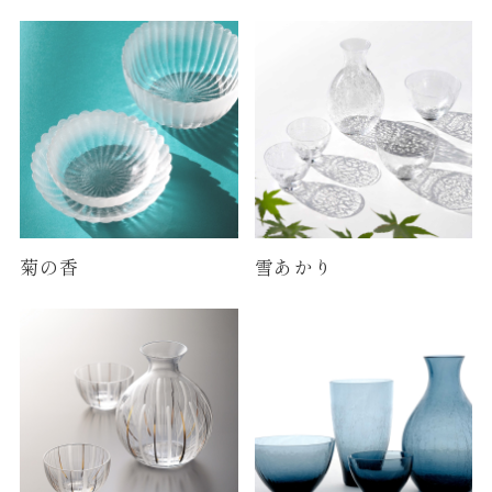
菊の香
雪あかり