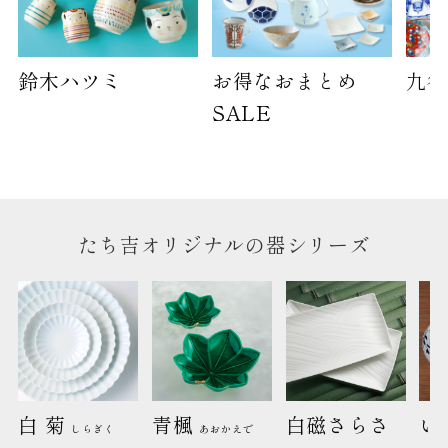
鈴木ハツミ
お得なおまとめ
九谷
SALE
たち吉オリジナルの器シリーズ
白 菊 
青楓 
白磁さらさ
い
しらぎく
あおかえで