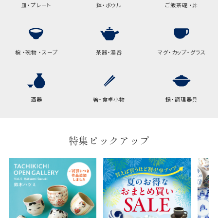
皿・プレート
鉢・ボウル
ご飯茶碗 ・丼
椀 ・碗物 ・スープ
茶器・湯呑
マグ・カップ・グラス
酒器
箸・食卓小物
鍋・調理器具
特集ピックアップ