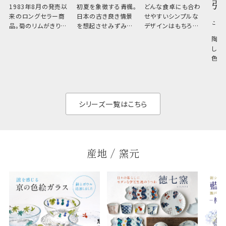
引
1983年8月の発売以
初夏を象徴する青楓。
どんな食卓にも合わ
来のロングセラー商
日本の古き良き情景
せやすいシンプルな
こひ
品。菊のリムがきりっ
を想起させみずみず
デザインはもちろん、
と美しい、白い器のた
しい生命力も感じさ
その魅力は薄さと軽
陶器
め料理が映えやすく、
さ。重なりがよくスタ
しい
和食だけでなく料理
イリッシュでありなが
色の
のジャンルを問いま
ら、日常の食卓に馴
ト。
せん。器の重なりがよ
があ
く、すっきりと食器棚
せ、
と染
シリーズ一覧はこちら
産地 / 窯元