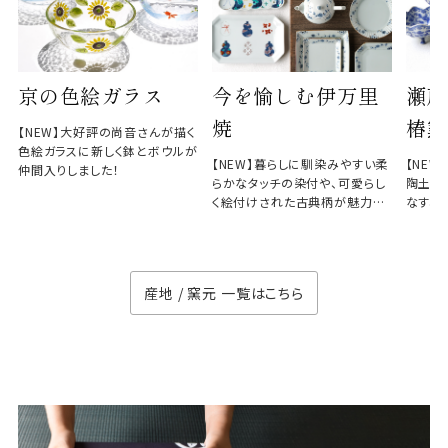
京の色絵ガラス
今を愉しむ伊万里
瀬戸
焼
椿窯
【NEW】大好評の尚音さんが描く
色絵ガラスに新しく鉢とボウルが
【NEW】暮らしに馴染みやすい柔
【NE
仲間入りしました！
らかなタッチの染付や、可愛らし
陶土と
く絵付けされた古典柄が魅力の
なす、
徳七窯
のない
産地 / 窯元 一覧はこちら