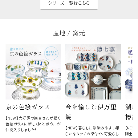
シリーズ一覧はこちら
産地 / 窯元
京の色絵ガラス
今を愉しむ伊万里
瀬戸
焼
椿窯
【NEW】大好評の尚音さんが描く
色絵ガラスに新しく鉢とボウルが
【NEW】暮らしに馴染みやすい柔
【NE
仲間入りしました！
らかなタッチの染付や、可愛らし
陶土と