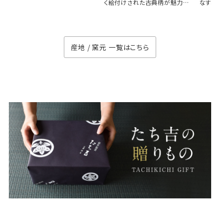
く絵付けされた古典柄が魅力の
なす、
徳七窯
のない
産地 / 窯元 一覧はこちら