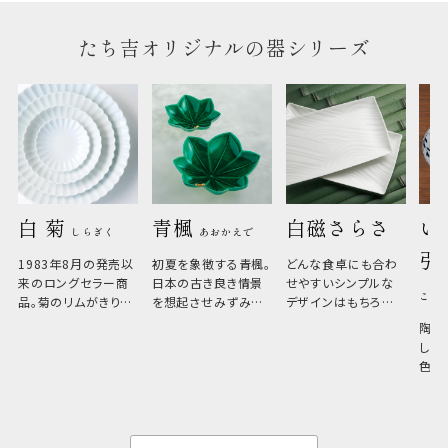
たち吉オリジナルの器シリーズ
白 菊 
青楓 
白磁さらさ
い
しらぎく
あおかえで
引
1983年8月の発売以
初夏を象徴する青楓。
どんな食卓にも合わ
来のロングセラー商
日本の古き良き情景
せやすいシンプルな
こひ
品。菊のリムがきりっ
を想起させみずみず
デザインはもちろん、
と美しい、白い器のた
しい生命力も感じさ
その魅力は薄さと軽
陶器
め料理が映えやすく、
さ。重なりがよくスタ
しい
和食だけでなく料理
イリッシュでありなが
色の
のジャンルを問いま
ら、日常の食卓に馴
ト。
せん。器の重なりがよ
があ
く、すっきりと食器棚
せ、
と染