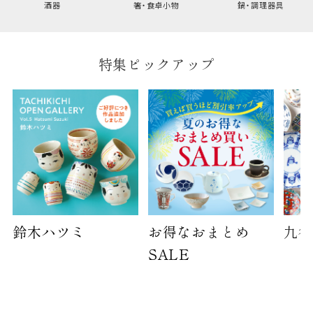
酒器
箸・食卓小物
鍋・調理器具
特集ピックアップ
鈴木ハツミ
お得なおまとめ
九谷
SALE