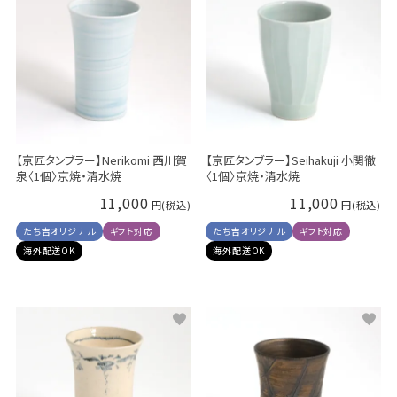
【京匠タンブラー】Nerikomi 西川賀
【京匠タンブラー】Seihakuji 小関徹
泉〈1個〉京焼・清水焼
〈1個〉京焼・清水焼
11,000
11,000
たち吉オリジナル
ギフト対応
たち吉オリジナル
ギフト対応
海外配送OK
海外配送OK