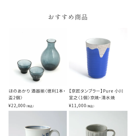
おすすめ商品
ほのあかり 酒器揃〈徳利1本・
【京匠タンブラー】Pure 小川
盃2個〉
宣之〈1個〉京焼・清水焼
¥
22,000
¥
11,000
（税込）
（税込）