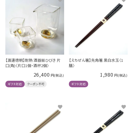
【渡邊徳明】耐熱 酒器揃ひびき 片
【えちぜん箸】先角箸 黒白水玉〈1
口(角)〈片口1個・酒杯2個〉
膳〉
26,400
1,980
ギフト対応
クーポン不可
ギフト対応