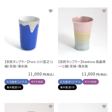
【京匠タンブラー】Pure 小川宣之〈1
【京匠タンブラー】Rainbow 高島慎
個〉京焼・清水焼
一〈1個〉京焼・清水焼
11,000
11,000
たち吉オリジナル
ギフト対応
たち吉オリジナル
ギフト対応
海外配送OK
海外配送OK