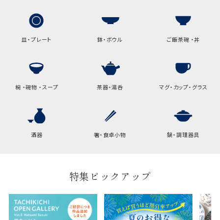
皿・プレート
鉢・ボウル
ご飯茶碗 ・丼
椀 ・碗物 ・スープ
茶器・湯呑
マグ・カップ・グラス
酒器
箸・食卓小物
鍋・調理器具
特集ピックアップ