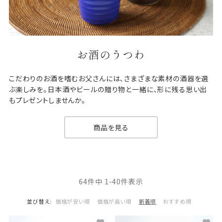
お酒のうつわ
こだわりのお酒を嗜むお父さんには、さまざまな素材の酒器を選
ぶ楽しみを。日本酒やビールの贈り物と一緒に、形に残る思い出
もプレゼントしませんか。
商品を見る
64
件中
1
-
40
件表示
並び替え
価格が安い順
価格が高い順
新着順
おすすめ順