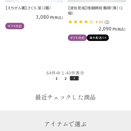
【えちぜん箸】さくら 溜〈1膳〉
【波佐見焼】極細網絵 飯碗（青）〈1
個〉
3,080
4.00
（1）
ギフト対応
2,090
ギフト対応
海外配送OK
64
件中
1
-
40
件表示
1
2
最近チェックした商品
アイテムで選ぶ