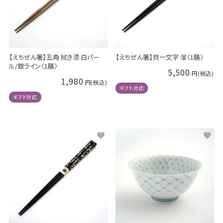
【えちぜん箸】五角 拭き漆 白パー
【えちぜん箸】貝一文字 溜〈1膳〉
ル/銀ライン〈1膳〉
5,500
1,980
ギフト対応
ギフト対応