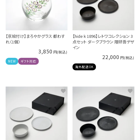
【京絵付け】まろやかグラス 都わす
【hide k 1896】レトワコレクション 3
れ〈1個〉
点セット ダークブラウン 隈研吾デザ
イン
3,850
22,000
NEW
ギフト対応
海外配送OK