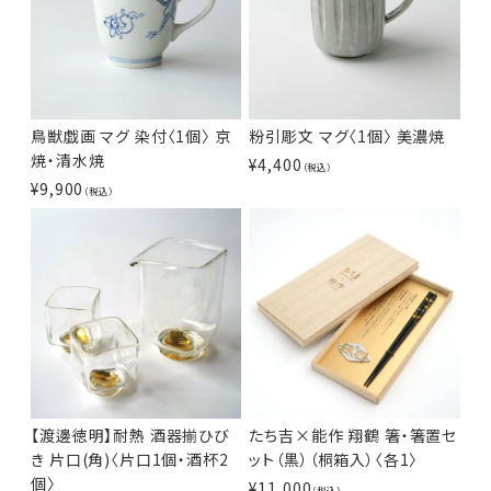
鳥獣戯画 マグ 染付〈1個〉 京
粉引彫文 マグ〈1個〉 美濃焼
焼・清水焼
¥
4,400
（税込）
¥
9,900
（税込）
【渡邊徳明】耐熱 酒器揃ひび
たち吉×能作 翔鶴 箸・箸置セ
き 片口(角)〈片口1個・酒杯2
ット（黒）（桐箱入）〈各1〉
個〉
¥
11,000
（税込）