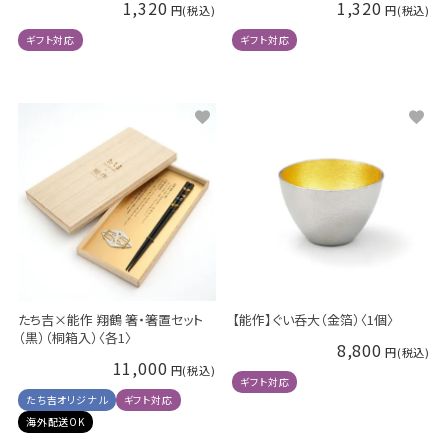
1,320
1,320
ギフト対応
ギフト対応
たち吉×能作 翔鶴 箸・箸置セット
【能作】ぐい呑大（金箔）〈1個〉
（黒）（桐箱入）〈各1〉
8,800
11,000
ギフト対応
たち吉オリジナル
ギフト対応
海外配送OK