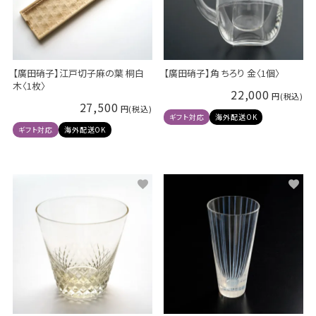
【廣田硝子】江戸切子麻の葉 桐白
【廣田硝子】角 ちろり 金〈1個〉
木〈1枚〉
22,000
27,500
ギフト対応
海外配送OK
ギフト対応
海外配送OK