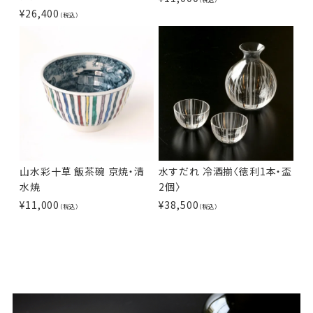
¥
26,400
（税込）
山水彩十草 飯茶碗 京焼・清
水すだれ 冷酒揃〈徳利1本・盃
水焼
2個〉
¥
11,000
¥
38,500
（税込）
（税込）