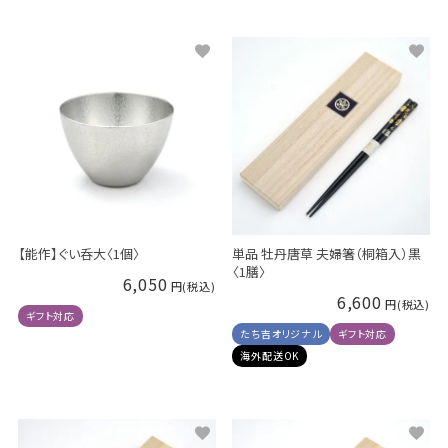
【能作】ぐい呑大〈1個〉
単品 牡丹唐草 夫婦箸（桐箱入）黒
〈1膳〉
6,050
6,600
ギフト対応
たち吉オリジナル
ギフト対応
海外配送OK