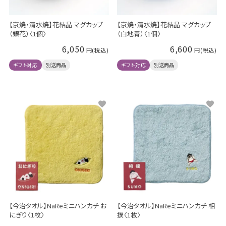
【京焼・清水焼】花結晶 マグカップ
【京焼・清水焼】花結晶 マグカップ
（銀花）〈1個〉
（白地青）〈1個〉
6,050
6,600
ギフト対応
別送商品
ギフト対応
別送商品
【今治タオル】NaReミニハンカチ お
【今治タオル】NaReミニハンカチ 相
にぎり〈1枚〉
撲〈1枚〉