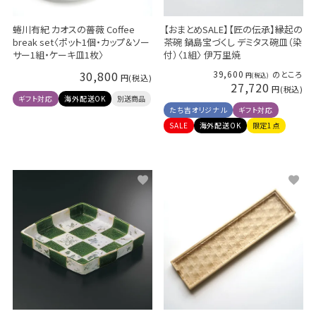
蜷川有紀 カオスの薔薇 Coffee
【おまとめSALE】【匠の伝承】縁起の
break set〈ポット1個・カップ＆ソー
茶碗 鍋島宝づくし デミタス碗皿（染
サー1組・ケーキ皿1枚〉
付）〈1組〉 伊万里焼
30,800
39,600
のところ
27,720
ギフト対応
海外配送OK
別送商品
たち吉オリジナル
ギフト対応
SALE
海外配送OK
限定1点