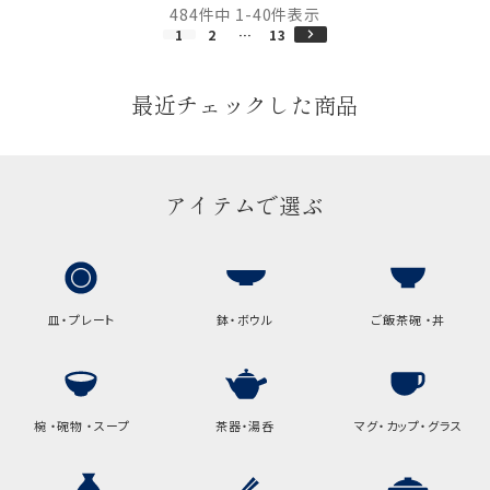
484
件中
1
-
40
件表示
1
2
…
13
最近チェックした商品
アイテムで選ぶ
皿・プレート
鉢・ボウル
ご飯茶碗 ・丼
椀 ・碗物 ・スープ
茶器・湯呑
マグ・カップ・グラス