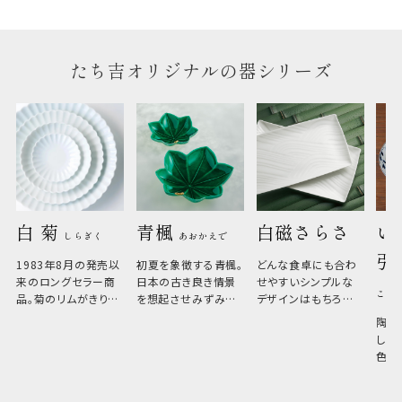
たち吉オリジナルの器シリーズ
白 菊 
青楓 
白磁さらさ
い
しらぎく
あおかえで
引
1983年8月の発売以
初夏を象徴する青楓。
どんな食卓にも合わ
来のロングセラー商
日本の古き良き情景
せやすいシンプルな
こひ
品。菊のリムがきりっ
を想起させみずみず
デザインはもちろん、
と美しい、白い器のた
しい生命力も感じさ
その魅力は薄さと軽
陶器
め料理が映えやすく、
さ。重なりがよくスタ
しい
和食だけでなく料理
イリッシュでありなが
色の
のジャンルを問いま
ら、日常の食卓に馴
ト。
せん。器の重なりがよ
があ
く、すっきりと食器棚