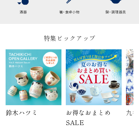
酒器
箸・食卓小物
鍋・調理器具
特集ピックアップ
鈴木ハツミ
お得なおまとめ
九谷
SALE