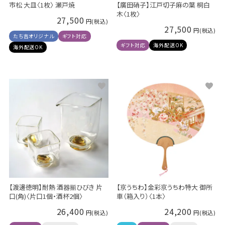
市松 大皿〈1枚〉 瀬戸焼
【廣田硝子】江戸切子麻の葉 桐白
木〈1枚〉
27,500
27,500
たち吉オリジナル
ギフト対応
ギフト対応
海外配送OK
海外配送OK
【渡邊徳明】耐熱 酒器揃ひびき 片
【京うちわ】金彩京うちわ特大 御所
口(角)〈片口1個・酒杯2個〉
車（箱入り）〈1本〉
26,400
24,200