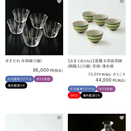
水すだれ 冷茶碗〈5個〉
【おまとめSALE】高雅 お茶呑茶碗
(桐箱入)〈5個〉 京焼・清水焼
66,000
55,000
のところ
44,000
たち吉オリジナル
ギフト対応
海外配送OK
たち吉オリジナル
ギフト対応
SALE
海外配送OK