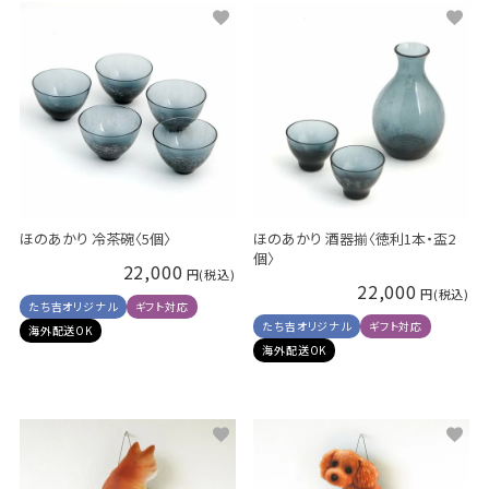
ほのあかり 冷茶碗〈5個〉
ほのあかり 酒器揃〈徳利1本・盃2
個〉
22,000
22,000
たち吉オリジナル
ギフト対応
たち吉オリジナル
ギフト対応
海外配送OK
海外配送OK