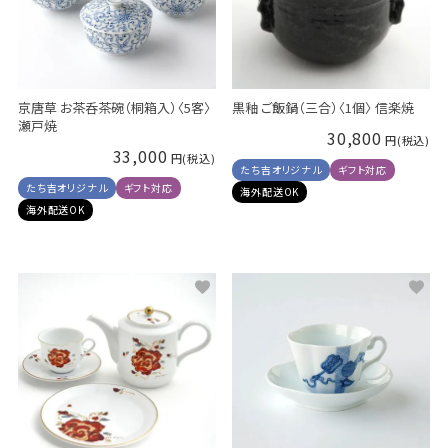
京唐草 お茶呑茶碗（桐箱入）〈5客〉
黒釉 ご飯鍋（三合）〈1個〉 信楽焼
瀬戸焼
30,800
33,000
たち吉オリジナル
ギフト対応
たち吉オリジナル
ギフト対応
海外配送OK
海外配送OK