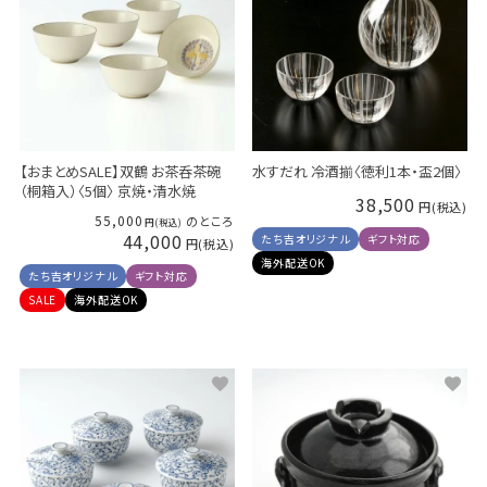
【おまとめSALE】双鶴 お茶呑茶碗
水すだれ 冷酒揃〈徳利1本・盃2個〉
（桐箱入）〈5個〉 京焼・清水焼
38,500
55,000
のところ
44,000
たち吉オリジナル
ギフト対応
海外配送OK
たち吉オリジナル
ギフト対応
SALE
海外配送OK