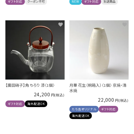
ギフト対応
クーポン不可
NEW
ギフト対応
別送商品
【廣田硝子】角 ちろり 漆〈1個〉
月華 花生（桐箱入）〈1個〉 京焼・清
水焼
24,200
22,000
ギフト対応
海外配送OK
たち吉オリジナル
ギフト対応
海外配送OK