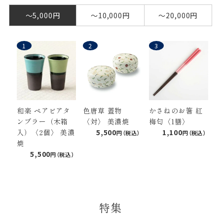
〜5,000円
〜10,000円
〜20,000円
和楽 ペアビアタ
色唐草 蓋物
かさねのお箸 紅
ンブラー（木箱
〈対〉 美濃焼
梅匂〈1膳〉
入）〈2個〉 美濃
5,500
1,100
焼
5,500
特集