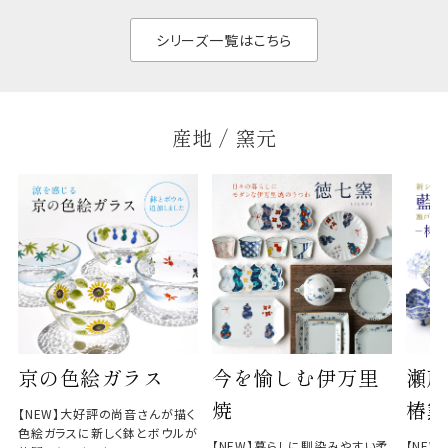
せ、
と染
シリーズ一覧はこちら
産地 / 窯元
京の色絵ガラス
今を愉しむ伊万里
瀬戸
焼
椿窯
【NEW】大好評の尚音さんが描く
色絵ガラスに新しく鉢とボウルが
【NEW】暮らしに馴染みやすい柔
【NE