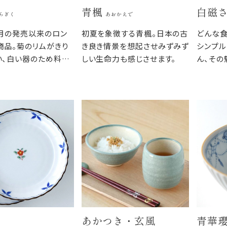
青楓
白磁
らぎく
あおかえで
8月の発売以来のロン
初夏を象徴する青楓。日本の古
どんな
商品。菊のリムがきり
き良き情景を想起させみずみず
シンプル
い、白い器のため料理
しい生命力も感じさせます。
ん、その
すく、和食だけでなく
なりがよ
ャンルを問いません。
ながら、
りがよく、すっきりと食
つわです
まります。
あかつき・玄風
青華