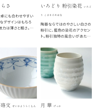
さらさ
いろどり 粉引染花
いろど
り こひきそめはな
食卓にも合わせやすい
なデザインはもちろ
陶器ならではのやさしい白さの
魅力は薄さと軽さ。重
粉引に、藍色の染花のアクセン
くスタイリッシュであり
ト。粉引独特の風合いがあたた
日常の食卓に馴染むう
かみをもたせ、くっきりとした白
。
と染花の藍色が食卓を明るくし
ます。
瓔珞文
月 華
せいかようらくもん
げっか