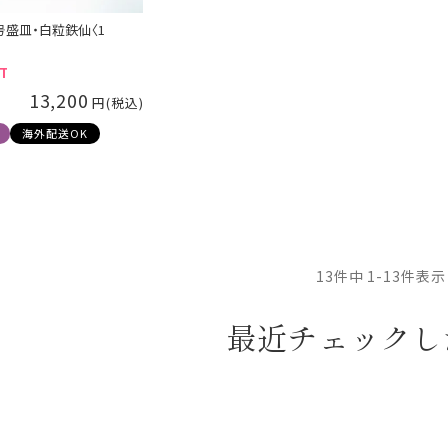
号盛皿・白粒鉄仙〈1
T
13,200
海外配送OK
13
件中
1
-
13
件表示
最近チェックし