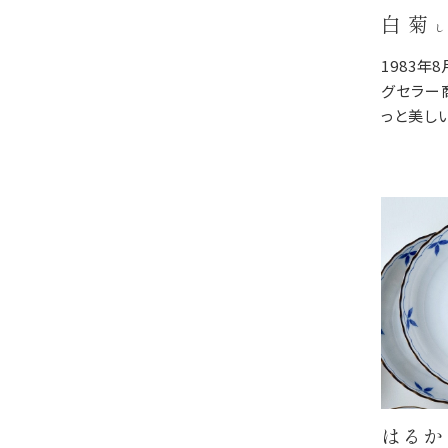
白 菊
し
1983年
グセラー
っと美し
が映えや
料理のジ
器の重な
器棚に収
はるか