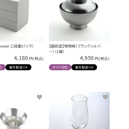
owan 三段重S（ソラ）
【越前塗】吸物椀（ブラックシルバ
ー）〈1個〉
4,180
4,950
応
海外配送OK
ギフト対応
海外配送OK