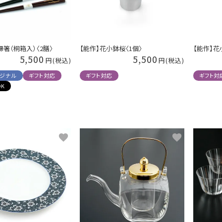
婦箸（桐箱入）〈2膳〉
【能作】花小鉢桜〈1個〉
【能作】花
5,500
5,500
リジナル
ギフト対応
ギフト対応
ギフト対
K