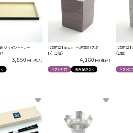
長角ジョイントトレー
【越前塗】towan 三段重S（スミ
【越前塗】t
枚〉
レ）〈1個〉
〈1個〉
3,850
4,180
K
ギフト対応
海外配送OK
ギフト対