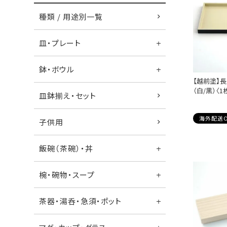
種類 / 用途別一覧
皿・プレート
鉢・ボウル
【越前塗】
（白/黒）〈1
皿鉢揃え・セット
海外配送O
子供用
飯碗（茶碗）・丼
椀・碗物・スープ
茶器・湯呑・急須・ポット