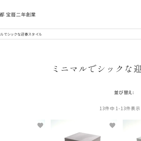
| 京都 宝暦二年創業
マルでシックな迎春スタイル
ミニマルでシックな
並び替え
13
件中
1
-
13
件表示