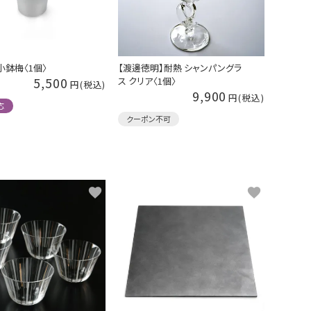
小鉢梅〈1個〉
【渡邊徳明】耐熱 シャンパングラ
5,500
ス クリア〈1個〉
9,900
応
クーポン不可