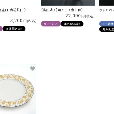
号盛皿・青粒鉄仙〈1
【廣田硝子】角 ちろり 金〈1個〉
水すだれ 
22,000
13,200
ギフト対応
海外配送OK
たち吉オ
海外配送OK
海外配送