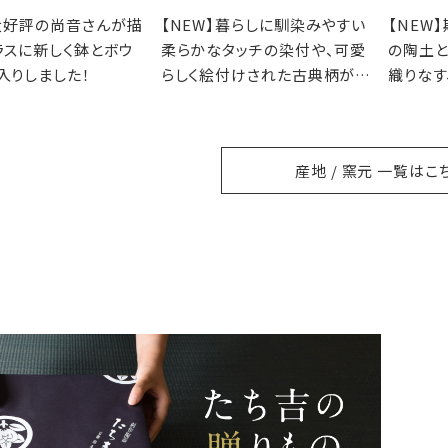
】大好評の尚音さんが描
【NEW】暮らしに馴染みやすい
【NEW
ラスに新しく鉢とボウ
柔らかなタッチの染付や、可愛
の陶土
入りしました！
らしく絵付けされた古典柄が魅
織りなす
力の徳七窯
ること
産地 / 窯元 一覧はこ