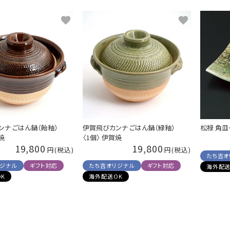
ンナ ごはん鍋（飴釉）
伊賀飛びカンナ ごはん鍋（緑釉）
松禄 角皿
焼
〈1個〉 伊賀焼
19,800
19,800
たち吉オ
リジナル
ギフト対応
たち吉オリジナル
ギフト対応
海外配送
K
海外配送OK