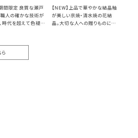
】期間限定 良質な瀬戸
【NEW】上品で華やかな結晶釉
と職人の確かな技術が
が美しい京焼・清水焼の花結
、時代を超えて色褪せ
晶。大切な人への贈りものにど
のない逸品の数々
うぞ。
ちら