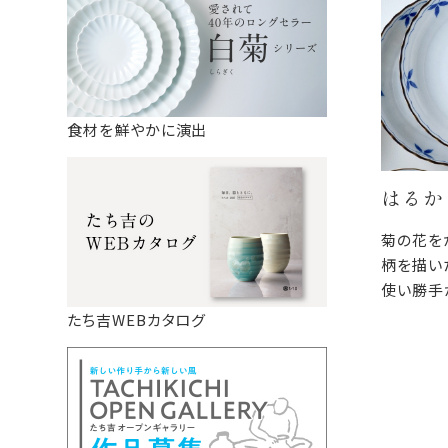
食材を鮮やかに演出
はるか
菊の花を
柄を描い
使い勝手
ちながら
たち吉WEBカタログ
は、ふだ
も使え、
す。