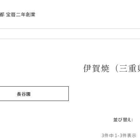
| 京都 宝暦二年創業
伊賀焼（三重
長谷園
並び替え
3
件中
1
-
3
件表示