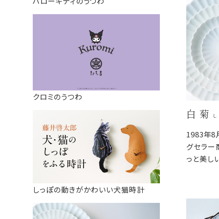
ハローキティのうつわ
クロミのうつわ
白 菊
し
1983年
グセラー
っと美し
が映えや
料理のジ
しっぽの動きがかわいい犬猫時計
器の重な
器棚に収