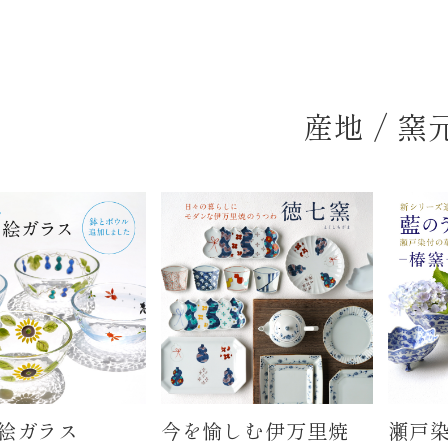
産地 / 窯
絵ガラス
今を愉しむ伊万里焼
瀬戸