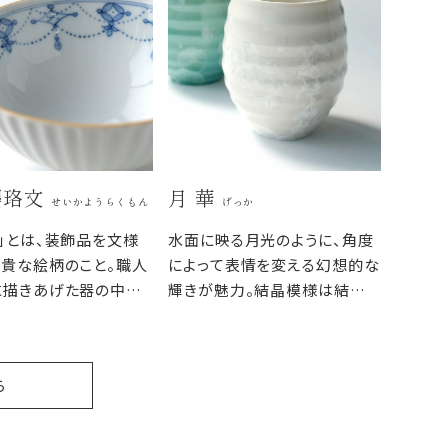
瓔珞文
月 華
せいかようらくもん
げっか
」とは、装飾品を文様
水面に映る月光のように、角度
貴な絵柄のこと。職人
によって表情を変える幻想的な
に描きあげた器の中の
輝きが魅力。結晶模様は結晶
は、外側の端正なレリー
釉が窯で焼成された際に自然
ントラストを際立たせ
に出来る模様のため、一つひと
つが違う表情で焼き上がりま
ら
す。