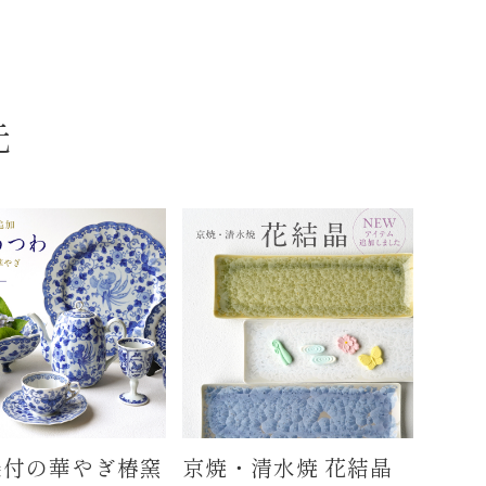
元
染付の華やぎ椿窯
京焼・清水焼 花結晶