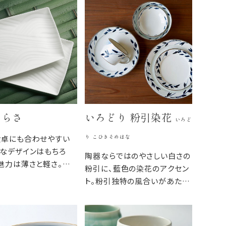
さらさ
いろどり 粉引染花
いろど
り こひきそめはな
食卓にも合わせやすい
なデザインはもちろ
陶器ならではのやさしい白さの
魅力は薄さと軽さ。重
粉引に、藍色の染花のアクセン
くスタイリッシュであり
ト。粉引独特の風合いがあたた
日常の食卓に馴染むう
かみをもたせ、くっきりとした白
。
と染花の藍色が食卓を明るくし
ます。