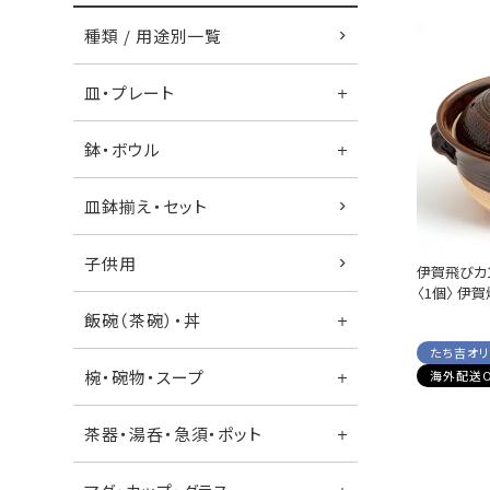
種類 / 用途別一覧
皿・プレート
鉢・ボウル
皿鉢揃え・セット
子供用
伊賀飛びカ
〈1個〉 伊賀
飯碗（茶碗）・丼
たち吉オ
椀・碗物・スープ
海外配送O
茶器・湯呑・急須・ポット