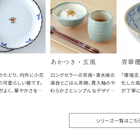
あかつき・玄風
青華
かたどり、内外に小花
ロングセラーの京焼・清水焼の
「瓔珞文
た可愛らしい器です。
湯呑とごはん茶碗。貫入釉のや
化した高
がよく、華やかさを持
わらかさとシンプルなデザイン
が丁寧
も気取らない雰囲気
と豊富なカラーバリエーション
瓔珞文
んにも、おもてなしに
で、ご家族みんなで色がわりで
フとのコ
食卓に楽しさを添えま
楽しむのもおすすめです。
ます。
シリーズ一覧はこち