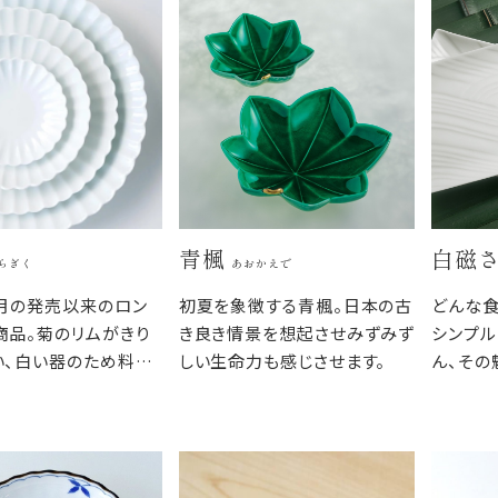
青楓
白磁
らぎく
あおかえで
8月の発売以来のロン
初夏を象徴する青楓。日本の古
どんな
商品。菊のリムがきり
き良き情景を想起させみずみず
シンプル
い、白い器のため料理
しい生命力も感じさせます。
ん、その
すく、和食だけでなく
なりがよ
ャンルを問いません。
ながら、
りがよく、すっきりと食
つわです
まります。