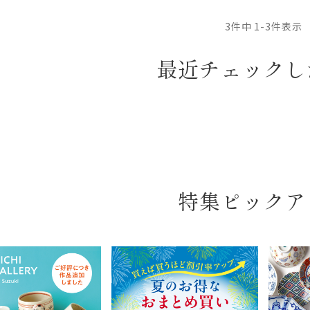
3
件中
1
-
3
件表示
最近チェックし
特集ピックア