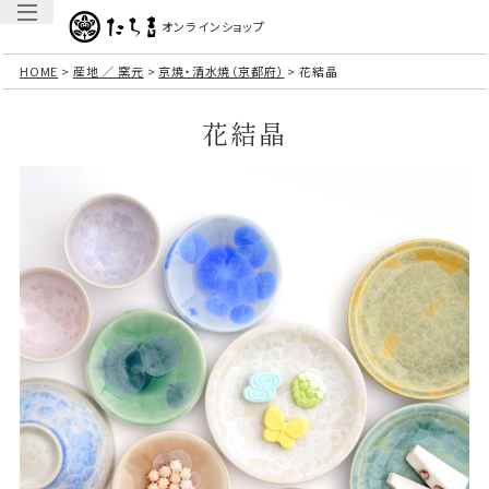
オンラインショップ
HOME
産地 ／ 窯元
京焼・清水焼（京都府）
花結晶
花結晶