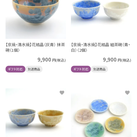
【京焼・清水焼】花結晶（灰青） 抹茶
【京焼・清水焼】花結晶 組茶碗（青・
碗〈1個〉
白）〈2個〉
9,900
9,900
ギフト対応
別送商品
ギフト対応
別送商品