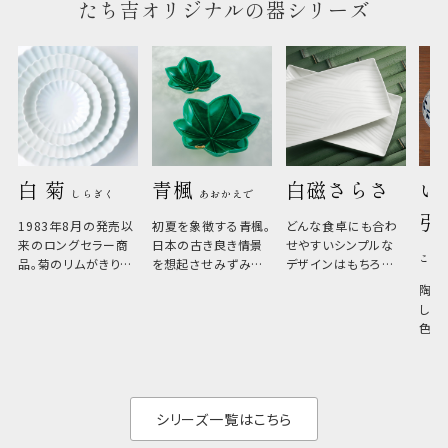
たち吉オリジナルの器シリーズ
白 菊 
青楓 
白磁さらさ
い
しらぎく
あおかえで
引
1983年8月の発売以
初夏を象徴する青楓。
どんな食卓にも合わ
来のロングセラー商
日本の古き良き情景
せやすいシンプルな
こひ
品。菊のリムがきりっ
を想起させみずみず
デザインはもちろん、
と美しい、白い器のた
しい生命力も感じさ
その魅力は薄さと軽
陶器
め料理が映えやすく、
さ。重なりがよくスタ
しい
和食だけでなく料理
イリッシュでありなが
色の
のジャンルを問いま
ら、日常の食卓に馴
ト。
せん。器の重なりがよ
があ
く、すっきりと食器棚
せ、
と染
シリーズ一覧はこちら