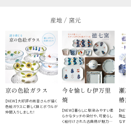
産地 / 窯元
京の色絵ガラス
今を愉しむ伊万里
瀬戸
焼
椿窯
【NEW】大好評の尚音さんが描く
色絵ガラスに新しく鉢とボウルが
【NEW】暮らしに馴染みやすい柔
【NE
仲間入りしました！
らかなタッチの染付や、可愛らし
陶土と
く絵付けされた古典柄が魅力の
なす、
徳七窯
のない