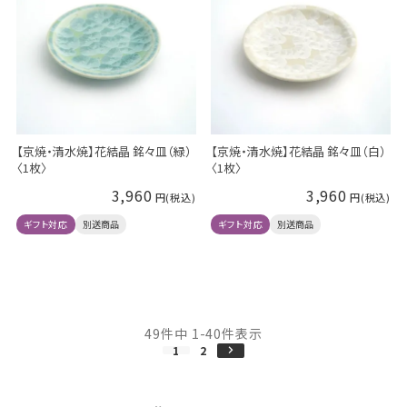
【京焼・清水焼】花結晶 銘々皿（緑）
【京焼・清水焼】花結晶 銘々皿（白）
〈1枚〉
〈1枚〉
3,960
3,960
ギフト対応
別送商品
ギフト対応
別送商品
49
件中
1
-
40
件表示
1
2