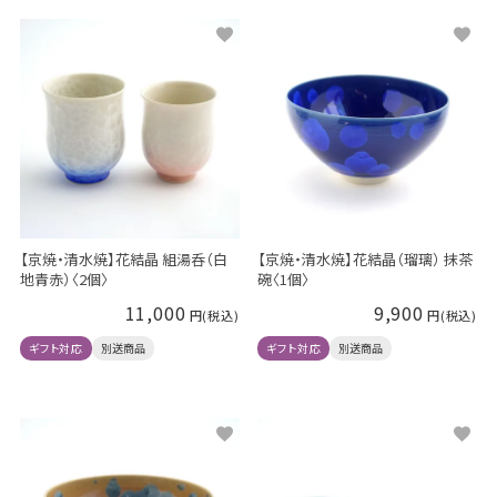
【京焼・清水焼】花結晶 組湯呑（白
【京焼・清水焼】花結晶（瑠璃） 抹茶
地青赤）〈2個〉
碗〈1個〉
11,000
9,900
ギフト対応
別送商品
ギフト対応
別送商品