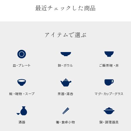
最近チェックした商品
アイテムで選ぶ
皿・プレート
鉢・ボウル
ご飯茶碗 ・丼
椀 ・碗物 ・スープ
茶器・湯呑
マグ・カップ・グラス
酒器
箸・食卓小物
鍋・調理器具