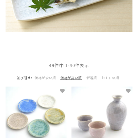
49
件中
1
-
40
件表示
並び替え
価格が安い順
価格が高い順
新着順
おすすめ順