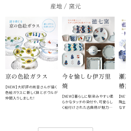
産地 / 窯元
京の色絵ガラス
今を愉しむ伊万里
瀬戸
焼
椿窯
【NEW】大好評の尚音さんが描く
色絵ガラスに新しく鉢とボウルが
【NEW】暮らしに馴染みやすい柔
【NE
仲間入りしました！
らかなタッチの染付や、可愛らし
陶土と
く絵付けされた古典柄が魅力の
なす、
徳七窯
のない