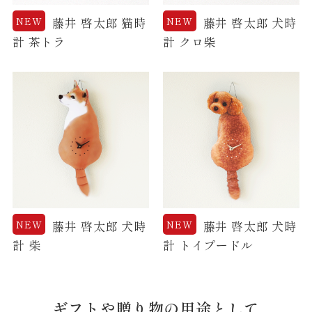
NEW
藤井 啓太郎 猫時
NEW
藤井 啓太郎 犬時
計 茶トラ
計 クロ柴
NEW
藤井 啓太郎 犬時
NEW
藤井 啓太郎 犬時
計 柴
計 トイプードル
ギフトや贈り物の用途として