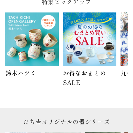
特集ピックアップ
鈴木ハツミ
お得なおまとめ
九谷
SALE
たち吉オリジナルの器シリーズ