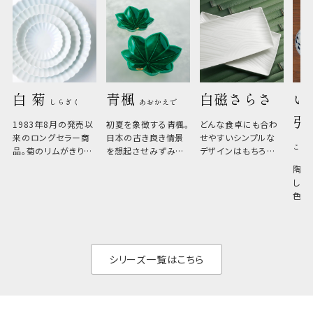
白 菊 
青楓 
白磁さらさ
い
しらぎく
あおかえで
引
1983年8月の発売以
初夏を象徴する青楓。
どんな食卓にも合わ
来のロングセラー商
日本の古き良き情景
せやすいシンプルな
こひ
品。菊のリムがきりっ
を想起させみずみず
デザインはもちろん、
と美しい、白い器のた
しい生命力も感じさ
その魅力は薄さと軽
陶器
め料理が映えやすく、
さ。重なりがよくスタ
しい
和食だけでなく料理
イリッシュでありなが
色の
のジャンルを問いま
ら、日常の食卓に馴
ト。
せん。器の重なりがよ
があ
く、すっきりと食器棚
せ、
と染
シリーズ一覧はこちら