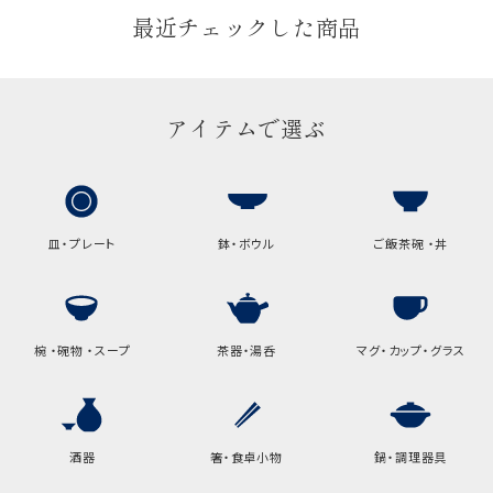
最近チェックした商品
アイテムで選ぶ
皿・プレート
鉢・ボウル
ご飯茶碗 ・丼
椀 ・碗物 ・スープ
茶器・湯呑
マグ・カップ・グラス
酒器
箸・食卓小物
鍋・調理器具