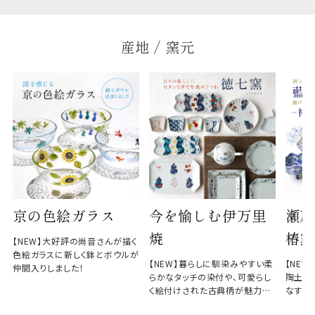
産地 / 窯元
京の色絵ガラス
今を愉しむ伊万里
瀬戸
焼
椿窯
【NEW】大好評の尚音さんが描く
色絵ガラスに新しく鉢とボウルが
【NEW】暮らしに馴染みやすい柔
【NE
仲間入りしました！
らかなタッチの染付や、可愛らし
陶土と
く絵付けされた古典柄が魅力の
なす、
徳七窯
のない