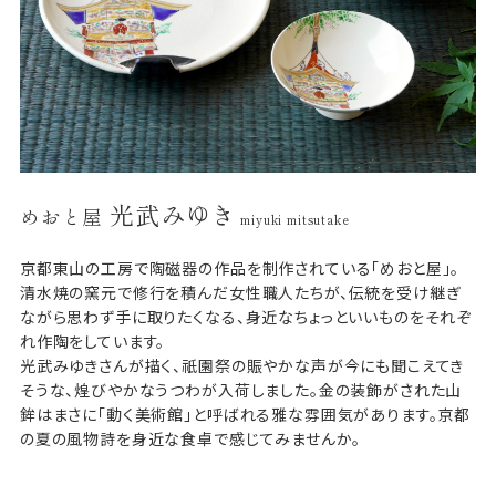
光武みゆき
めおと屋
miyuki mitsutake
京都東山の工房で陶磁器の作品を制作されている「めおと屋」。
清水焼の窯元で修行を積んだ女性職人たちが、伝統を受け継ぎ
ながら思わず手に取りたくなる、身近なちょっといいものをそれぞ
れ作陶をしています。
光武みゆきさんが描く、祇園祭の賑やかな声が今にも聞こえてき
そうな、煌びやかなうつわが入荷しました。金の装飾がされた山
鉾はまさに「動く美術館」と呼ばれる雅な雰囲気があります。京都
の夏の風物詩を身近な食卓で感じてみませんか。