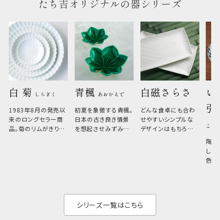
たち吉オリジナルの器シリーズ
白 菊 
青楓 
白磁さらさ
い
しらぎく
あおかえで
引
1983年8月の発売以
初夏を象徴する青楓。
どんな食卓にも合わ
来のロングセラー商
日本の古き良き情景
せやすいシンプルな
こひ
品。菊のリムがきりっ
を想起させみずみず
デザインはもちろん、
と美しい、白い器のた
しい生命力も感じさ
その魅力は薄さと軽
陶器
め料理が映えやすく、
さ。重なりがよくスタ
しい
和食だけでなく料理
イリッシュでありなが
色の
のジャンルを問いま
ら、日常の食卓に馴
ト。
せん。器の重なりがよ
があ
く、すっきりと食器棚
せ、
と染
シリーズ一覧はこちら