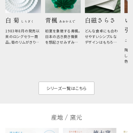
白 菊 
青楓 
白磁さらさ
い
しらぎく
あおかえで
引
1983年8月の発売以
初夏を象徴する青楓。
どんな食卓にも合わ
来のロングセラー商
日本の古き良き情景
せやすいシンプルな
こひ
品。菊のリムがきりっ
を想起させみずみず
デザインはもちろん、
と美しい、白い器のた
しい生命力も感じさ
その魅力は薄さと軽
陶器
め料理が映えやすく、
さ。重なりがよくスタ
しい
和食だけでなく料理
イリッシュでありなが
色の
のジャンルを問いま
ら、日常の食卓に馴
ト。
せん。器の重なりがよ
があ
く、すっきりと食器棚
せ、
と染
シリーズ一覧はこちら
産地 / 窯元