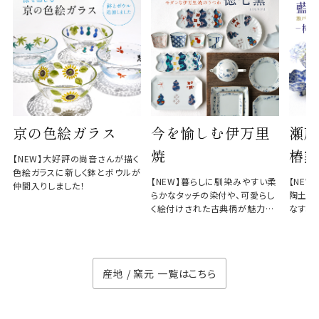
京の色絵ガラス
今を愉しむ伊万里
瀬戸
焼
椿窯
【NEW】大好評の尚音さんが描く
色絵ガラスに新しく鉢とボウルが
【NEW】暮らしに馴染みやすい柔
【NE
仲間入りしました！
らかなタッチの染付や、可愛らし
陶土と
く絵付けされた古典柄が魅力の
なす、
徳七窯
のない
産地 / 窯元 一覧はこちら