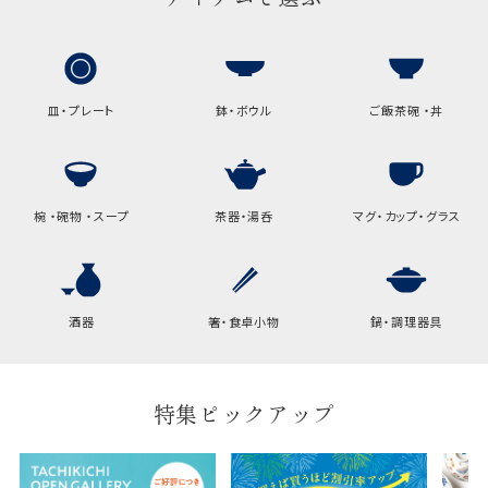
皿・プレート
鉢・ボウル
ご飯茶碗 ・丼
椀 ・碗物 ・スープ
茶器・湯呑
マグ・カップ・グラス
酒器
箸・食卓小物
鍋・調理器具
特集ピックアップ