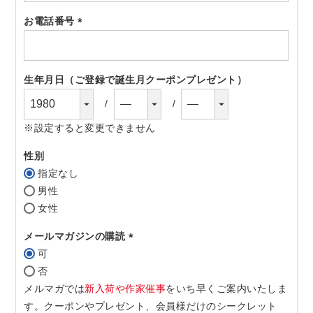
須)
お電話番号
(必
須)
生年月日（ご登録で誕生月クーポンプレゼント）
※設定すると変更できません
性別
指定なし
男性
女性
メールマガジンの購読
可
(必
否
須)
メルマガでは
新入荷や作家催事
をいち早くご案内いたしま
す。クーポンやプレゼント、会員様だけのシークレット