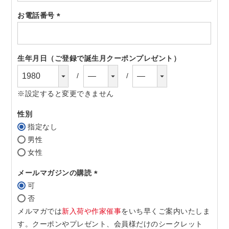
須)
お電話番号
(必
須)
生年月日（ご登録で誕生月クーポンプレゼント）
※設定すると変更できません
性別
指定なし
男性
女性
メールマガジンの購読
可
(必
否
須)
メルマガでは
新入荷や作家催事
をいち早くご案内いたしま
す。クーポンやプレゼント、会員様だけのシークレット