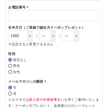
須)
お電話番号
(必
須)
生年月日（ご登録で誕生月クーポンプレゼント）
※設定すると変更できません
性別
指定なし
男性
女性
メールマガジンの購読
可
(必
否
須)
メルマガでは
新入荷や作家催事
をいち早くご案内いたしま
す。クーポンやプレゼント、会員様だけのシークレット