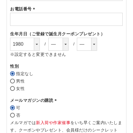
須)
お電話番号
(必
須)
生年月日（ご登録で誕生月クーポンプレゼント）
※設定すると変更できません
性別
指定なし
男性
女性
メールマガジンの購読
可
(必
否
須)
メルマガでは
新入荷や作家催事
をいち早くご案内いたしま
す。クーポンやプレゼント、会員様だけのシークレット