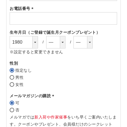
須)
お電話番号
(必
須)
生年月日（ご登録で誕生月クーポンプレゼント）
※設定すると変更できません
性別
指定なし
男性
女性
メールマガジンの購読
可
(必
否
須)
メルマガでは
新入荷や作家催事
をいち早くご案内いたしま
す。クーポンやプレゼント、会員様だけのシークレット