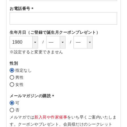
須)
お電話番号
(必
須)
生年月日（ご登録で誕生月クーポンプレゼント）
※設定すると変更できません
性別
指定なし
男性
女性
メールマガジンの購読
可
(必
否
須)
メルマガでは
新入荷や作家催事
をいち早くご案内いたしま
す。クーポンやプレゼント、会員様だけのシークレット