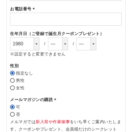
須)
お電話番号
(必
須)
生年月日（ご登録で誕生月クーポンプレゼント）
※設定すると変更できません
性別
指定なし
男性
女性
メールマガジンの購読
可
(必
否
須)
メルマガでは
新入荷や作家催事
をいち早くご案内いたしま
す。クーポンやプレゼント、会員様だけのシークレット