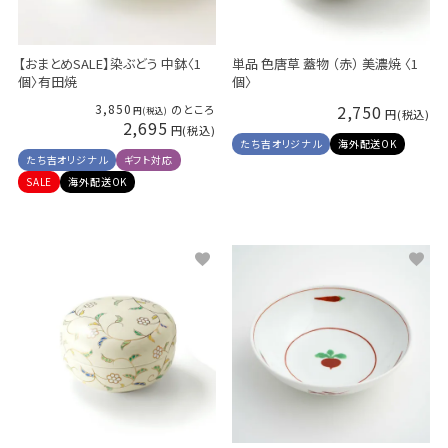
【おまとめSALE】染ぶどう 中鉢〈1
単品 色唐草 蓋物 （赤） 美濃焼 〈1
個〉有田焼
個〉
3,850
2,750
のところ
2,695
たち吉オリジナル
海外配送OK
たち吉オリジナル
ギフト対応
SALE
海外配送OK