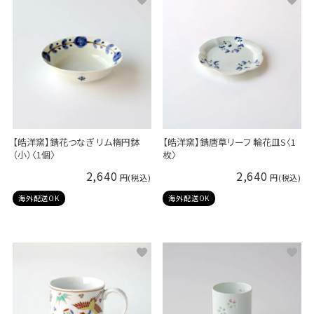
【皓洋窯】錆花つなぎ リム楕円鉢
【皓洋窯】錆唐草リーフ 輪花皿S〈1
（小）〈1個〉
枚〉
2,640
2,640
海外配送OK
海外配送OK