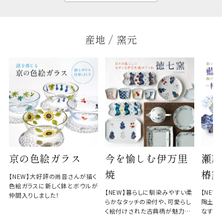
産地 / 窯元
京の色絵ガラス
今を愉しむ伊万里
瀬戸
焼
椿窯
【NEW】大好評の尚音さんが描く
色絵ガラスに新しく鉢とボウルが
【NEW】暮らしに馴染みやすい柔
【NE
仲間入りしました！
らかなタッチの染付や、可愛らし
陶土と
く絵付けされた古典柄が魅力の
なす、
徳七窯
のない