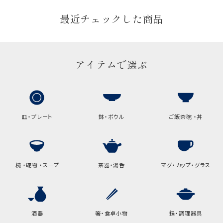
最近チェックした商品
アイテムで選ぶ
皿・プレート
鉢・ボウル
ご飯茶碗 ・丼
椀 ・碗物 ・スープ
茶器・湯呑
マグ・カップ・グラス
酒器
箸・食卓小物
鍋・調理器具