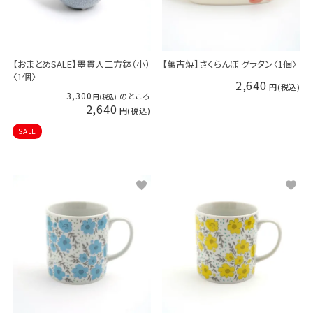
【おまとめSALE】墨貫入二方鉢（小）
【萬古焼】さくらんぼ グラタン〈1個〉
〈1個〉
2,640
3,300
のところ
2,640
SALE