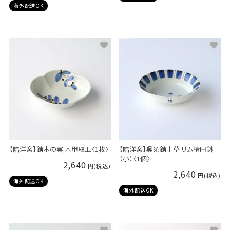
海外配送OK
【皓洋窯】錆木の実 木甲取皿〈1枚〉
【皓洋窯】呉須錆十草 リム楕円鉢
（小）〈1個〉
2,640
2,640
海外配送OK
海外配送OK