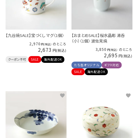
【九谷焼SALE】宝づくし マグ〈1個〉
【おまとめSALE】桜水晶彫 湯呑
（小）〈1個〉 波佐見焼
2,970
のところ
2,673
3,850
のところ
2,695
クーポン不可
SALE
海外配送OK
たち吉オリジナル
ギフト対応
SALE
海外配送OK