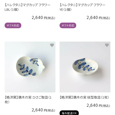
【ハレクタニ】マグカップ フラワー
【ハレクタニ】マグカップ フラワー
LBL〈1個〉
YE〈1個〉
2,640
2,640
ギフト対応
ギフト対応
【皓洋窯】錆木の実 ひさご取皿〈1
【皓洋窯】錆木の実 桃型取皿〈1枚〉
枚〉
2,640
2,640
海外配送OK