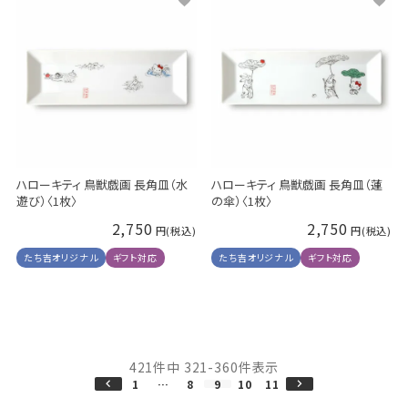
ハローキティ 鳥獣戯画 長角皿（水
ハローキティ 鳥獣戯画 長角皿（蓮
遊び）〈1枚〉
の傘）〈1枚〉
2,750
2,750
たち吉オリジナル
ギフト対応
たち吉オリジナル
ギフト対応
421
件中
321
-
360
件表示
1
…
8
9
10
11