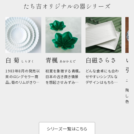
たち吉オリジナルの器シリーズ
白 菊 
青楓 
白磁さらさ
い
しらぎく
あおかえで
引
1983年8月の発売以
初夏を象徴する青楓。
どんな食卓にも合わ
来のロングセラー商
日本の古き良き情景
せやすいシンプルな
こひ
品。菊のリムがきりっ
を想起させみずみず
デザインはもちろん、
と美しい、白い器のた
しい生命力も感じさ
その魅力は薄さと軽
陶器
め料理が映えやすく、
さ。重なりがよくスタ
しい
和食だけでなく料理
イリッシュでありなが
色の
のジャンルを問いま
ら、日常の食卓に馴
ト。
せん。器の重なりがよ
があ
く、すっきりと食器棚
せ、
と染
シリーズ一覧はこちら