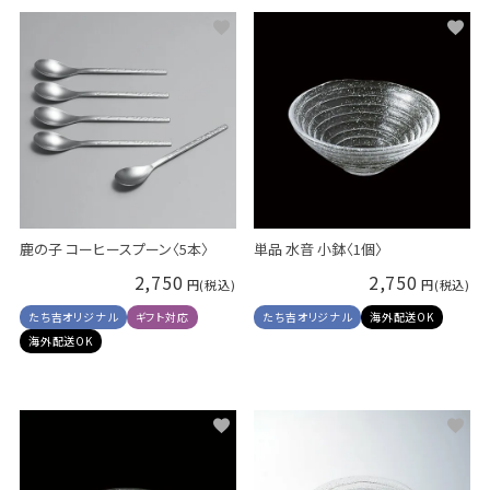
鹿の子 コーヒースプーン〈5本〉
単品 水音 小鉢〈1個〉
2,750
2,750
たち吉オリジナル
ギフト対応
たち吉オリジナル
海外配送OK
海外配送OK