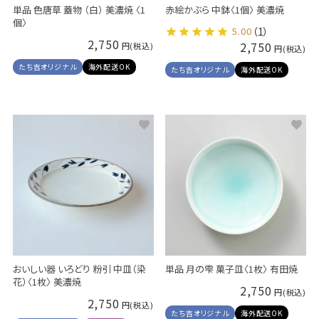
単品 色唐草 蓋物 （白） 美濃焼 〈1
赤絵かぶら 中鉢〈1個〉 美濃焼
個〉
5.00
（1）
2,750
2,750
たち吉オリジナル
海外配送OK
たち吉オリジナル
海外配送OK
おいしい器 いろどり 粉引 中皿（染
単品 月の雫 菓子皿〈1枚〉 有田焼
花）〈1枚〉 美濃焼
2,750
2,750
たち吉オリジナル
海外配送OK