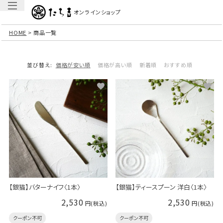
オンラインショップ
HOME
商品一覧
並び替え
価格が安い順
価格が高い順
新着順
おすすめ順
【銀猫】ティースプーン 洋白〈1本〉
【銀猫】バターナイフ〈1本〉
2,530
2,530
クーポン不可
クーポン不可