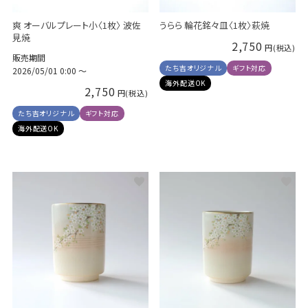
爽 オーバルプレート小〈1枚〉 波佐
うらら 輪花銘々皿〈1枚〉萩焼
見焼
2,750
販売期間
たち吉オリジナル
ギフト対応
2026/05/01 0:00
〜
海外配送OK
2,750
たち吉オリジナル
ギフト対応
海外配送OK