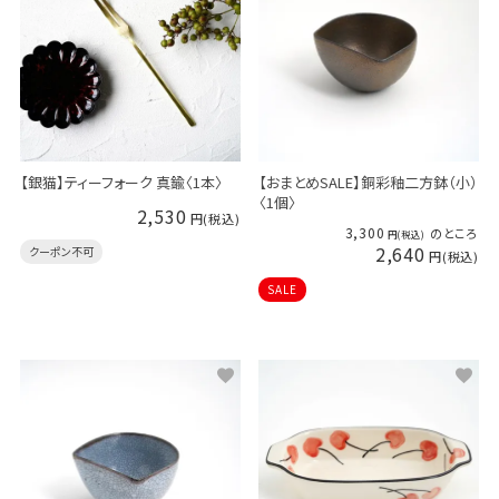
【銀猫】ティーフォーク 真鍮〈1本〉
【おまとめSALE】銅彩釉二方鉢（小）
〈1個〉
2,530
3,300
のところ
2,640
クーポン不可
SALE