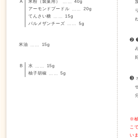
米粉（製菓用）
40g
……
アーモンドプードル
20g
……
てんさい糖
15g
……
パルメザンチーズ
5g
……
❷
米油
15g
……
水
15g
……
柚子胡椒
5g
……
❸
※
こ
い