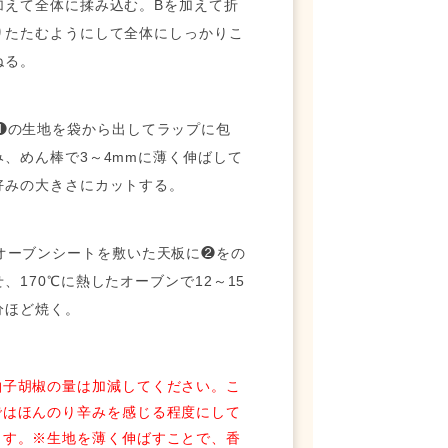
加えて全体に揉み込む。Bを加えて折
りたたむようにして全体にしっかりこ
ねる。
 ❶の生地を袋から出してラップに包
み、めん棒で3～4mmに薄く伸ばして
好みの大きさにカットする。
 オーブンシートを敷いた天板に❷をの
せ、170℃に熱したオーブンで12～15
分ほど焼く。
柚子胡椒の量は加減してください。こ
ではほんのり辛みを感じる程度にして
ます。※生地を薄く伸ばすことで、香