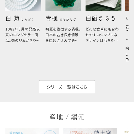
白 菊 
青楓 
白磁さらさ
い
しらぎく
あおかえで
引
1983年8月の発売以
初夏を象徴する青楓。
どんな食卓にも合わ
来のロングセラー商
日本の古き良き情景
せやすいシンプルな
こひ
品。菊のリムがきりっ
を想起させみずみず
デザインはもちろん、
と美しい、白い器のた
しい生命力も感じさ
その魅力は薄さと軽
陶器
め料理が映えやすく、
さ。重なりがよくスタ
しい
和食だけでなく料理
イリッシュでありなが
色の
のジャンルを問いま
ら、日常の食卓に馴
ト。
せん。器の重なりがよ
があ
く、すっきりと食器棚
せ、
と染
シリーズ一覧はこちら
産地 / 窯元