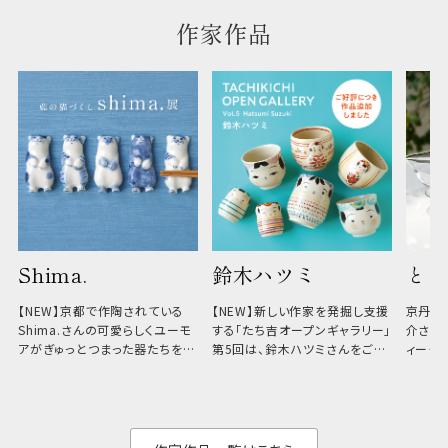
作家作品
Shima.
鈴木ハツミ
とり
【NEW】京都で作陶されている
【NEW】新しい作家を発掘し支援
京丹波
Shima.さんの可愛らしくユーモ
する「たち吉オープンギャラリー」
介さん
アがぎゅっとつまった器たちをお
第5回は、鈴木ハツミさんをご紹
ィーク
楽しみください。

介します。

囲気が魅