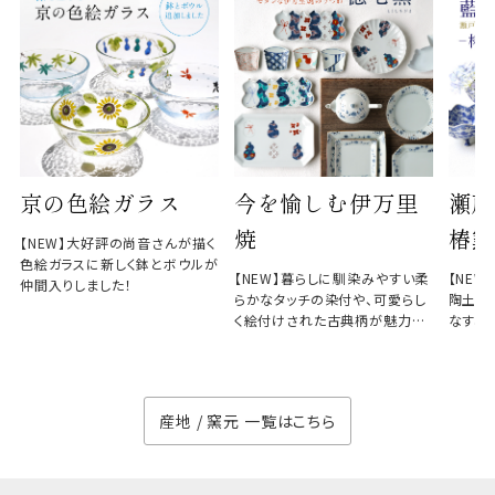
京の色絵ガラス
今を愉しむ伊万里
瀬戸
焼
椿窯
【NEW】大好評の尚音さんが描く
色絵ガラスに新しく鉢とボウルが
【NEW】暮らしに馴染みやすい柔
【NE
仲間入りしました！
らかなタッチの染付や、可愛らし
陶土と
く絵付けされた古典柄が魅力の
なす、
徳七窯
のない
産地 / 窯元 一覧はこちら