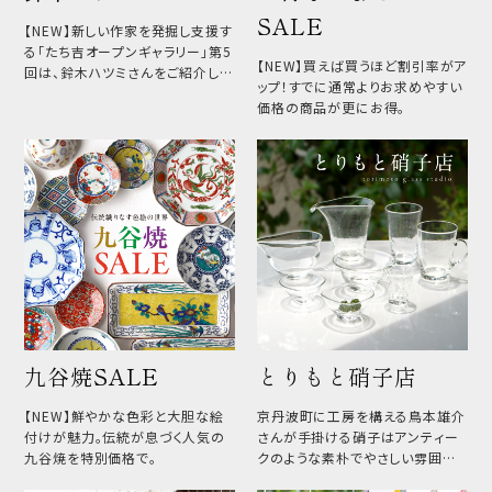
SALE
【NEW】新しい作家を発掘し支援す
る「たち吉オープンギャラリー」第5
【NEW】買えば買うほど割引率がア
回は、鈴木ハツミさんをご紹介しま
ップ！すでに通常よりお求めやすい
す。
価格の商品が更にお得。
九谷焼SALE
とりもと硝子店
【NEW】鮮やかな色彩と大胆な絵
京丹波町に工房を構える鳥本雄介
付けが魅力。伝統が息づく人気の
さんが手掛ける硝子はアンティー
九谷焼を特別価格で。
クのような素朴でやさしい雰囲気
が魅力です。