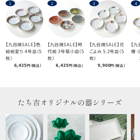
【九谷焼SALE】色
【九谷焼SALE】時
【九谷焼SALE】花
【九
絵絵変り 4号皿〈5
代絵 3号菊小皿〈5
ごよみ 5.2号皿〈5
椿 
枚〉
枚〉
枚〉
6,435
6,435
9,900
たち吉オリジナルの器シリーズ