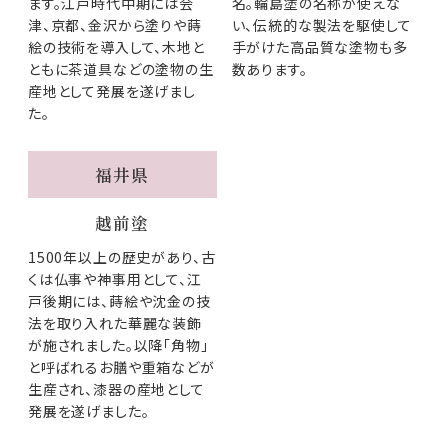
ます。江戸時代中期には会
名。輪島塗の名称が使えな
津、京都、金沢から塗りや蒔
い、伝統的な製法を駆使して
絵の技術を導入して、木地と
手がけた高品質な塗物も多
ともに茶道具などの塗物の生
数あります。
産地として発展を遂げまし
た。
福井県
越前塗
1500年以上の歴史があり、古
くは仏事や神事用として、江
戸後期には、蒔絵や沈金の技
法を取り入れた華麗な装飾
が施されました。以降「角物」
と呼ばれるお膳や重箱などが
生産され、漆器の産地として
発展を遂げました。