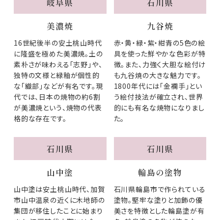
岐阜県
石川県
美濃焼
九谷焼
16世紀後半の安土桃山時代
赤・黄・緑・紫・紺青の5色の絵
に隆盛を極めた美濃焼。土の
具を使った鮮やかな色彩が特
素朴さが味わえる「志野」や、
徴。また、力強く大胆な絵付け
独特の文様と緑釉が個性的
も九谷焼の大きな魅力です。
な「織部」などが有名です。現
1800年代には「金襴手」とい
代では、日本の焼物の約6割
う絵付技法が確立され、世界
が美濃焼という、焼物の代表
的にも有名な焼物になりまし
格的な存在です。
た。
石川県
石川県
山中塗
輪島の塗物
山中塗は安土桃山時代、加賀
石川県輪島市で作られている
市山中温泉の近くに木地師の
塗物。堅牢な塗りと加飾の優
集団が移住したことに始まり
美さを特徴とした輪島塗が有