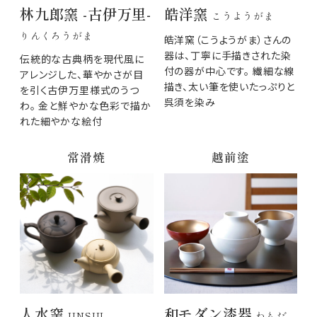
林九郎窯 -古伊万里-
皓洋窯
こうようがま
りんくろうがま
皓洋窯（こうようがま）さんの
器は、丁寧に手描きされた染
伝統的な古典柄を現代風に
付の器が中心です。 繊細な線
アレンジした、華やかさが目
描き、太い筆を使いたっぷりと
を引く古伊万里様式のうつ
呉須を染み
わ。 金と鮮やかな色彩で描か
れた細やかな絵付
常滑焼
越前塗
人水窯
和モダン漆器
JINSUI
わもだ