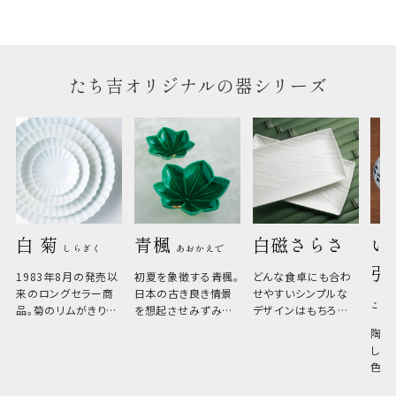
たち吉オリジナルの器シリーズ
白 菊 
青楓 
白磁さらさ
い
しらぎく
あおかえで
引
1983年8月の発売以
初夏を象徴する青楓。
どんな食卓にも合わ
来のロングセラー商
日本の古き良き情景
せやすいシンプルな
こひ
品。菊のリムがきりっ
を想起させみずみず
デザインはもちろん、
と美しい、白い器のた
しい生命力も感じさ
その魅力は薄さと軽
陶器
め料理が映えやすく、
さ。重なりがよくスタ
しい
和食だけでなく料理
イリッシュでありなが
色の
のジャンルを問いま
ら、日常の食卓に馴
ト。
せん。器の重なりがよ