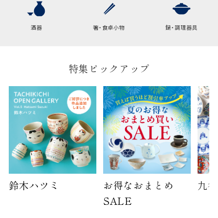
酒器
箸・食卓小物
鍋・調理器具
特集ピックアップ
鈴木ハツミ
お得なおまとめ
九谷
SALE