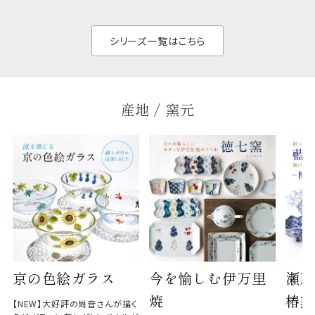
があ
く、すっきりと食器棚
せ、
と染
シリーズ一覧はこちら
産地 / 窯元
京の色絵ガラス
今を愉しむ伊万里
瀬戸
焼
椿窯
【NEW】大好評の尚音さんが描く