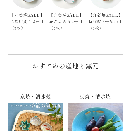
【九谷焼SALE】
【九谷焼SALE】
【九谷焼SALE】
色絵絵変り 4号皿
花ごよみ 5.2号皿
時代絵 3号菊小皿
〈5枚〉
〈5枚〉
〈5枚〉
おすすめの産地と窯元
京焼・清水焼
京焼・清水焼