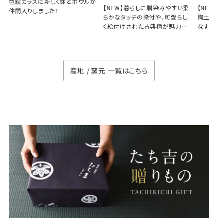
色絵ガラスに新しく鉢とボウルが
【NEW】暮らしに馴染みやすい柔
【NE
仲間入りしました！
らかなタッチの染付や、可愛らし
陶土と
く絵付けされた古典柄が魅力の
なす、
徳七窯
のない
産地 / 窯元 一覧はこちら