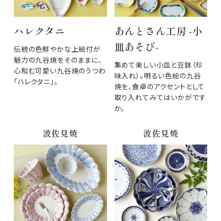
ハレクタニ
あんとさん工房 -小
皿あそび-
伝統の色鮮やかな上絵付が
魅力の九谷焼をそのままに、
集めて楽しい小皿と豆鉢（珍
心和む可愛い九谷焼のうつわ
味入れ）。明るい色絵の九谷
「ハレクタニ」。
焼を、食卓のアクセントとして
取り入れてみてはいかがです
か。
波佐見焼
波佐見焼