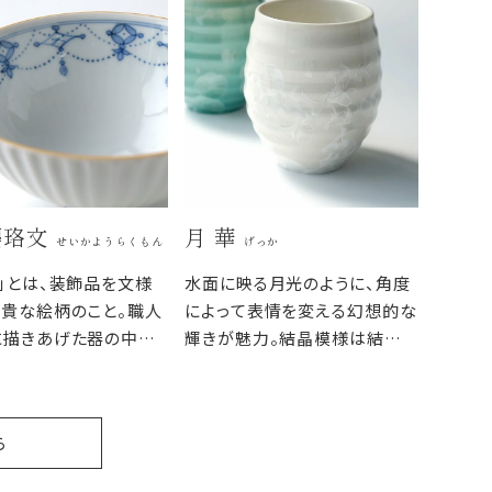
ます。
瓔珞文
月 華
せいかようらくもん
げっか
」とは、装飾品を文様
水面に映る月光のように、角度
貴な絵柄のこと。職人
によって表情を変える幻想的な
に描きあげた器の中の
輝きが魅力。結晶模様は結晶
は、外側の端正なレリー
釉が窯で焼成された際に自然
ントラストを際立たせ
に出来る模様のため、一つひと
つが違う表情で焼き上がりま
ら
す。