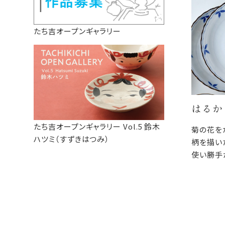
たち吉オープンギャラリー
はるか
たち吉オープンギャラリー Vol.5 鈴木
菊の花を
ハツミ（すずきはつみ）
柄を描い
使い勝手
ちながら
は、ふだ
も使え、
す。