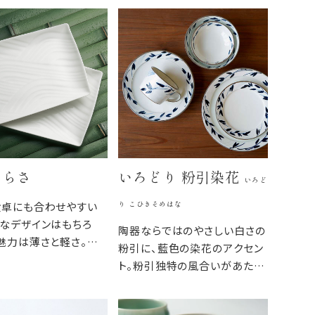
さらさ
いろどり 粉引染花
いろど
り こひきそめはな
食卓にも合わせやすい
なデザインはもちろ
陶器ならではのやさしい白さの
魅力は薄さと軽さ。重
粉引に、藍色の染花のアクセン
くスタイリッシュであり
ト。粉引独特の風合いがあたた
日常の食卓に馴染むう
かみをもたせ、くっきりとした白
。
と染花の藍色が食卓を明るくし