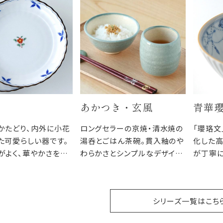
あかつき・玄風
青華
かたどり、内外に小花
ロングセラーの京焼・清水焼の
「瓔珞文
た可愛らしい器です。
湯呑とごはん茶碗。貫入釉のや
化した高
がよく、華やかさを持
わらかさとシンプルなデザイン
が丁寧
も気取らない雰囲気
と豊富なカラーバリエーション
瓔珞文
んにも、おもてなしに
で、ご家族みんなで色がわりで
フとのコ
食卓に楽しさを添えま
楽しむのもおすすめです。
ます。
シリーズ一覧はこち