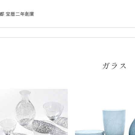
| 京都 宝暦二年創業
ガラス