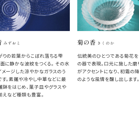
音
菊の香
みずおと
きくのか
がりの若葉からこぼれ落ちる雫
伝統美のひとつである菊花を
水面に静かな波紋をつくる。 その水
の器で表現。口元に施した磨
イメージした涼やかなガラスのう
がアクセントになり、初霜の
です。素麺や冷やし中華などに最
のような風情を醸し出します
麺鉢をはじめ、菓子皿やグラスや
揃えなど種類も豊富。