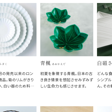
青楓
白磁
らぎく
あおかえで
8月の発売以来のロン
初夏を象徴する青楓。日本の古
どんな
商品。菊のリムがきり
き良き情景を想起させみずみず
シンプル
い、白い器のため料理
しい生命力も感じさせます。
ん、その
すく、和食だけでなく
なりがよ
ャンルを問いません。
ながら、
りがよく、すっきりと食
つわです
まります。