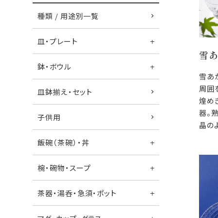
種類 / 用途別一覧
皿・プレート
雪
鉢・ボウル
雪あ
周囲
皿鉢揃え・セット
煌め
器。
子供用
晶の
飯碗（茶碗）・丼
椀・碗物・スープ
茶器・湯呑・急須・ポット