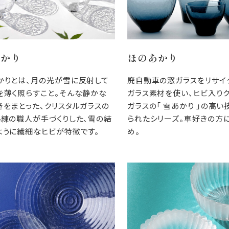
あかり
ほのあかり
かりとは、月の光が雪に反射して
廃自動車の窓ガラスをリサイ
を薄く照らすこと。そんな静かな
ガラス素材を使い、ヒビ入り
きをまとった、クリスタルガラスの
ガラスの「 雪あかり 」の高い
熟練の職人が手づくりした、雪の結
られたシリーズ。車好きの方
ように繊細なヒビが特徴です。
め。