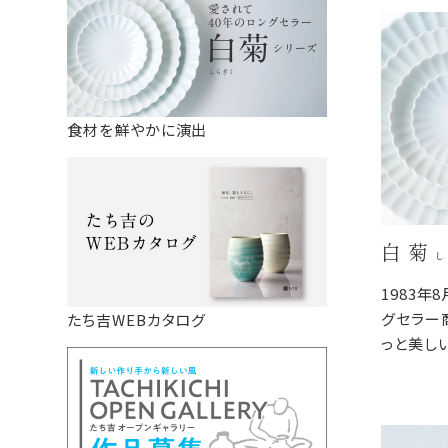
食材を鮮やかに演出
白 菊
し
1983年
グセラー
たち吉WEBカタログ
っと美し
が映えや
料理のジ
器の重な
器棚に収