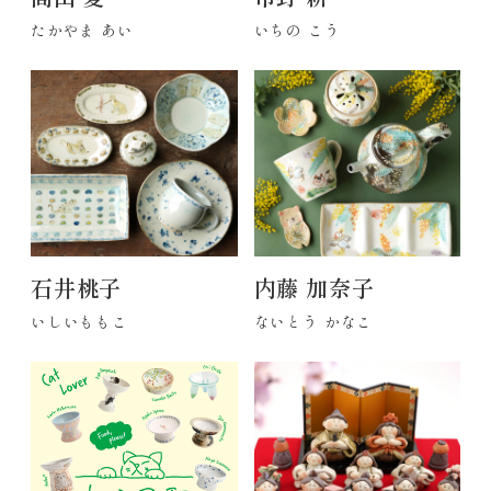
たかやま あい
いちの こう
石井桃子
内藤 加奈子
いしいももこ
ないとう かなこ