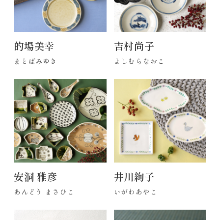
的場美幸
吉村尚子
まとばみゆき
よしむらなおこ
安洞 雅彦
井川絢子
あんどう まさひこ
いがわあやこ