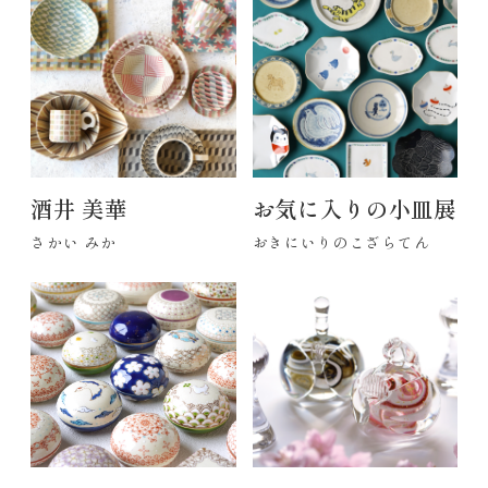
酒井 美華
お気に入りの小皿展
さかい みか
おきにいりのこざらてん