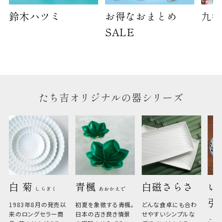
鈴木ハツミ
お得なおまとめ
九谷
SALE
たち吉オリジナルの器シリーズ
白 菊 
青楓 
白磁さらさ
い
しらぎく
あおかえで
引
1983年8月の発売以
初夏を象徴する青楓。
どんな食卓にも合わ
来のロングセラー商
日本の古き良き情景
せやすいシンプルな
こひ