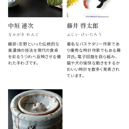
中垣 連次
藤井 啓太郎
なかがき れんじ
ふじい けいたろう
織部・志野といった伝統的な
著名なバスケタリー作家であ
美濃焼の技法を現代の食卓
り優秀な時計作家でもある藤
を彩るうつわへ反映させる優
井氏。電子回路を自ら組み、
れた手わざです。
猫や犬の愉快な動きをするか
わいい時計を数多く発表され
ています。