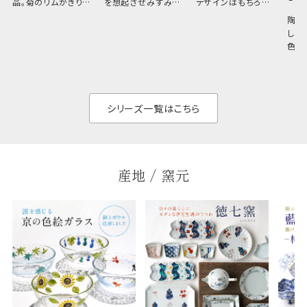
品。菊のリムがきりっ
を想起させみずみず
デザインはもちろん、
と美しい、白い器のた
しい生命力も感じさ
その魅力は薄さと軽
陶器
め料理が映えやすく、
さ。重なりがよくスタ
しい
和食だけでなく料理
イリッシュでありなが
色の
のジャンルを問いま
ら、日常の食卓に馴
ト。
せん。器の重なりがよ
があ
く、すっきりと食器棚
せ、
と染
シリーズ一覧はこちら
産地 / 窯元