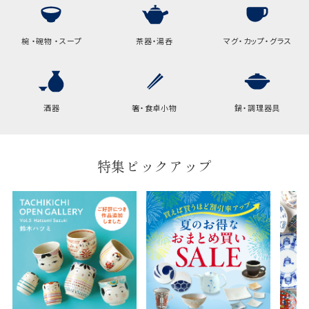
椀 ・碗物 ・スープ
茶器・湯呑
マグ・カップ・グラス
酒器
箸・食卓小物
鍋・調理器具
特集ピックアップ