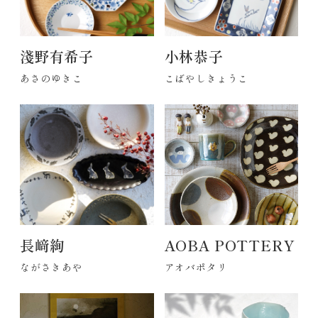
淺野有希子
小林恭子
あさのゆきこ
こばやしきょうこ
長﨑絢
AOBA POTTERY
ながさきあや
アオバポタリ