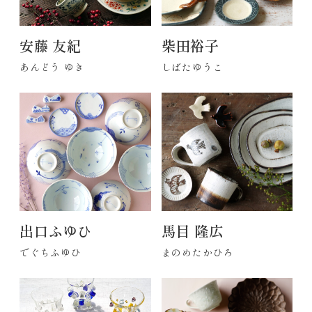
安藤 友紀
柴田裕子
あんどう ゆき
しばたゆうこ
出口ふゆひ
馬目 隆広
でぐちふゆひ
まのめたかひろ