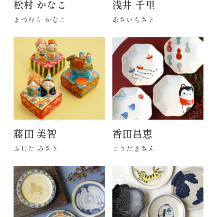
松村 かなこ
浅井 千里
まつむら かなこ
あさいちさと
藤田 美智
香田昌恵
ふじた みさと
こうだまさえ