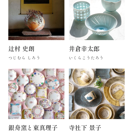
辻村 史朗
井倉幸太郎
つじむら しろう
いくらこうたろう
銀舟窯と東真理子
寺社下 景子