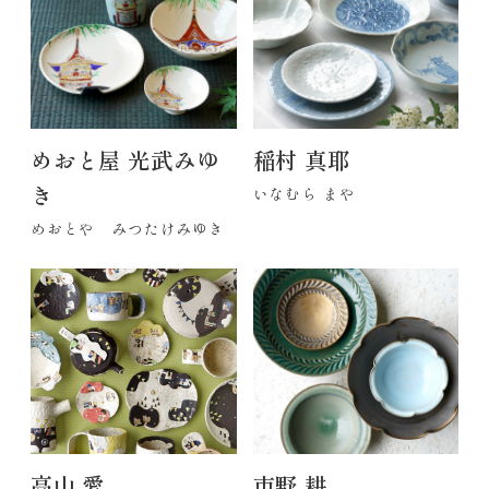
めおと屋 光武みゆ
稲村 真耶
き
いなむら まや
めおとや みつたけみゆき
高山 愛
市野 耕