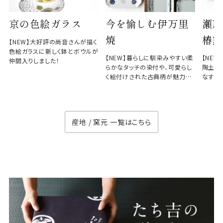
京の色絵ガラス
今を愉しむ伊万里
瀬戸
焼
椿窯
【NEW】大好評の尚音さんが描く
色絵ガラスに新しく鉢とボウルが
【NEW】暮らしに馴染みやすい柔
【NE
仲間入りしました！
らかなタッチの染付や、可愛らし
陶土と
く絵付けされた古典柄が魅力の
なす、
徳七窯
のない
産地 / 窯元 一覧はこちら