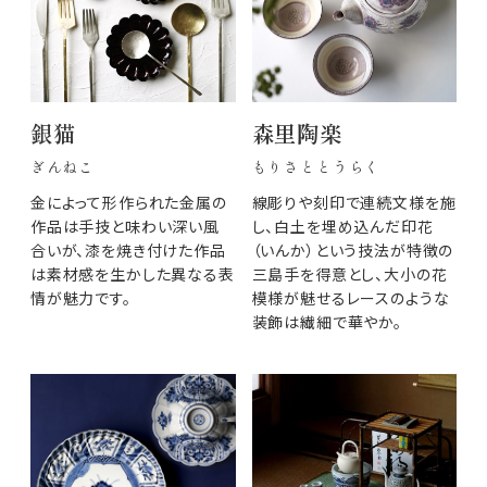
銀猫
森里陶楽
ぎんねこ
もりさととうらく
金によって形作られた金属の
線彫りや刻印で連続文様を施
作品は手技と味わい深い風
し、白土を埋め込んだ印花
合いが、漆を焼き付けた作品
（いんか）という技法が特徴の
は素材感を生かした異なる表
三島手を得意とし、大小の花
情が魅力です。
模様が魅せるレースのような
装飾は繊細で華やか。