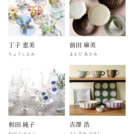
丁子 恵美
前田 麻美
ちょうしえみ
まえだ あさみ
和田 純子
吉澤 浩
わだ じゅんこ
よしざわ ひろし