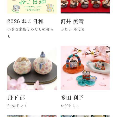
2026 ねこ日和
河井 美晴
小さな家族とわたしの暮ら
かわい みはる
し
丹下 郁
多田 利子
たんげ いく
ただとしこ