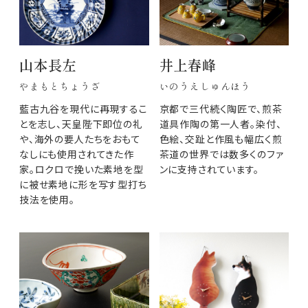
山本長左
井上春峰
やまもとちょうざ
いのうえしゅんほう
藍古九谷を現代に再現するこ
京都で三代続く陶匠で、煎茶
とを志し、天皇陛下即位の礼
道具作陶の第一人者。染付、
や、海外の要人たちをおもて
色絵、交趾と作風も幅広く煎
なしにも使用されてきた作
茶道の世界では数多くのファ
家。ロクロで挽いた素地を型
ンに支持されています。
に被せ素地に形を写す型打ち
技法を使用。