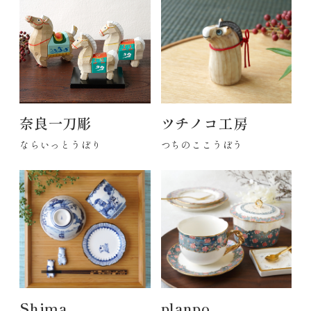
奈良一刀彫
ツチノコ工房
ならいっとうぼり
つちのここうぼう
Shima.
planpo