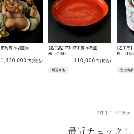
 村田陶苑 布袋置物
【名工品】 石川漆工房 布目盛
【名工品】
器 〈1個〉
指 〈1個
1,430,000
110,000
別送商品
別送商品
4
件中
1
-
4
件表示
最近チェックし