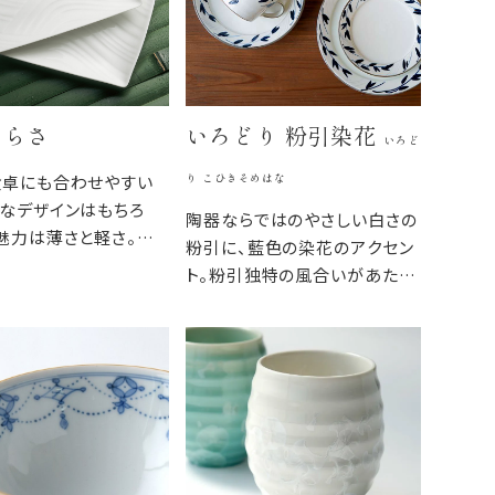
さらさ
いろどり 粉引染花
いろど
り こひきそめはな
食卓にも合わせやすい
なデザインはもちろ
陶器ならではのやさしい白さの
魅力は薄さと軽さ。重
粉引に、藍色の染花のアクセン
くスタイリッシュであり
ト。粉引独特の風合いがあたた
日常の食卓に馴染むう
かみをもたせ、くっきりとした白
。
と染花の藍色が食卓を明るくし
ます。