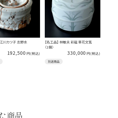
 江川カツ子 志野水
【名工品】 林敏夫 彩磁 草花文筥
〉
〈1個〉
192,500
330,000
別送商品
た商品