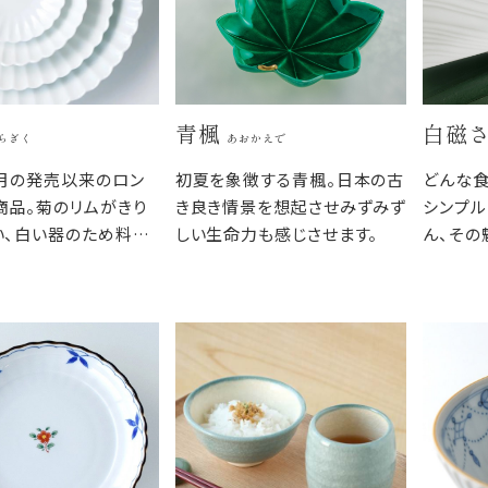
青楓
白磁
らぎく
あおかえで
8月の発売以来のロン
初夏を象徴する青楓。日本の古
どんな
商品。菊のリムがきり
き良き情景を想起させみずみず
シンプル
い、白い器のため料理
しい生命力も感じさせます。
ん、その
すく、和食だけでなく
なりがよ
ャンルを問いません。
ながら、
りがよく、すっきりと食
つわです
まります。