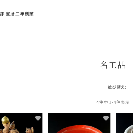
| 京都 宝暦二年創業
名工品
並び替え
4
件中
1
-
4
件表示