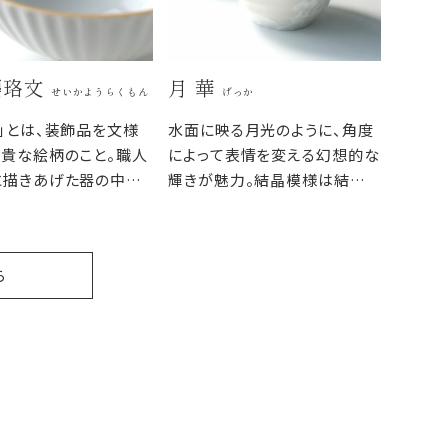
瓔珞文
月 華
せいかようらくもん
げっか
」とは、装飾品を文様
水面に映る月光のように、角度
貴な絵柄のこと。職人
によって表情を変える幻想的な
に描きあげた器の中の
輝きが魅力。結晶模様は結晶
は、外側の端正なレリー
釉が窯で焼成された際に自然
ントラストを際立たせ
に出来る模様のため、一つひと
つが違う表情で焼き上がりま
ら
す。