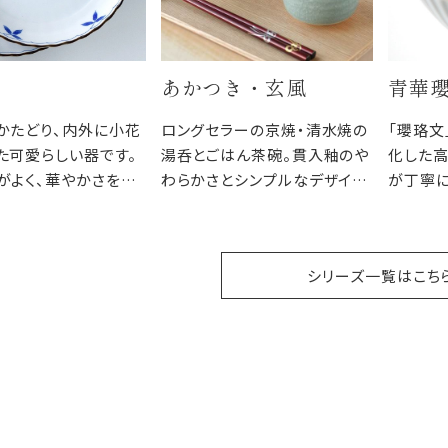
あかつき・玄風
青華
かたどり、内外に小花
ロングセラーの京焼・清水焼の
「瓔珞文
た可愛らしい器です。
湯呑とごはん茶碗。貫入釉のや
化した高
がよく、華やかさを持
わらかさとシンプルなデザイン
が丁寧
も気取らない雰囲気
と豊富なカラーバリエーション
瓔珞文
んにも、おもてなしに
で、ご家族みんなで色がわりで
フとのコ
食卓に楽しさを添えま
楽しむのもおすすめです。
ます。
シリーズ一覧はこち