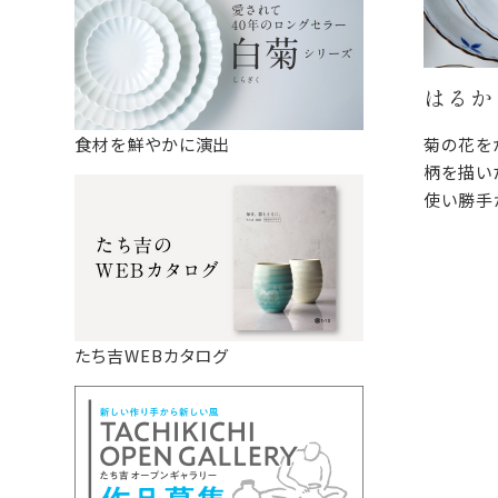
はるか
菊の花を
食材を鮮やかに演出
柄を描い
使い勝手
ちながら
は、ふだ
も使え、
す。
たち吉WEBカタログ