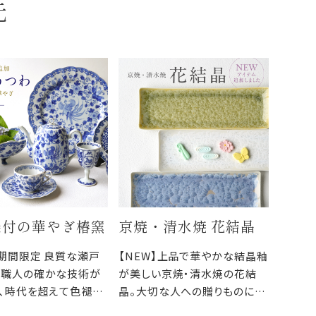
元
染付の華やぎ椿窯
京焼・清水焼 花結晶
】期間限定 良質な瀬戸
【NEW】上品で華やかな結晶釉
と職人の確かな技術が
が美しい京焼・清水焼の花結
、時代を超えて色褪せ
晶。大切な人への贈りものにど
のない逸品の数々
うぞ。