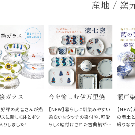
産地 / 窯
絵ガラス
今を愉しむ伊万里焼
瀬戸
】大好評の尚音さんが描
【NEW】暮らしに馴染みやすい
【NEW
ラスに新しく鉢とボウ
柔らかなタッチの染付や、可愛
の陶土
入りしました！
らしく絵付けされた古典柄が魅
織りなす
力の徳七窯
ること