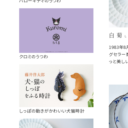
ハローキティのうつわ
白 菊
し
1983年
グセラー
クロミのうつわ
っと美し
が映えや
料理のジ
器の重な
器棚に収
しっぽの動きがかわいい犬猫時計