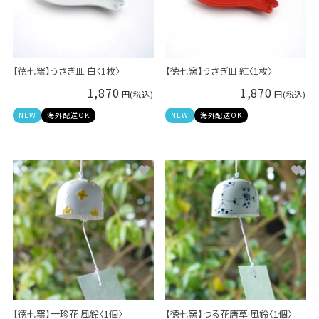
【徳七窯】うさぎ皿 白〈1枚〉
【徳七窯】うさぎ皿 紅〈1枚〉
1,870
1,870
NEW
海外配送OK
NEW
海外配送OK
【徳七窯】一珍花 風鈴〈1個〉
【徳七窯】つる花唐草 風鈴〈1個〉