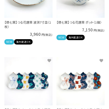
【徳七窯】つる花唐草 波渕7寸皿〈1
【徳七窯】つる花唐草 ポット〈1個〉
枚〉
7,150
3,960
NEW
海外配送OK
NEW
海外配送OK