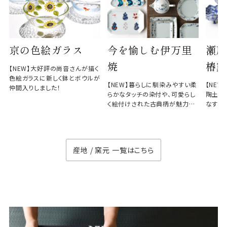
京の色絵ガラス
今を愉しむ伊万里
瀬戸
焼
椿窯
【NEW】大好評の尚音さんが描く
色絵ガラスに新しく鉢とボウルが
【NEW】暮らしに馴染みやすい柔
【NE
仲間入りしました！
らかなタッチの染付や、可愛らし
陶土と
く絵付けされた古典柄が魅力の
なす、
徳七窯
のない
産地 / 窯元 一覧はこちら