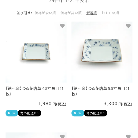
24
件中
1
-
24
件表示
並び替え
価格が安い順
価格が高い順
新着順
おすすめ順
【徳七窯】つる花唐草 4.5寸角皿〈1
【徳七窯】つる花唐草 5.5寸角皿〈1
枚〉
枚〉
1,980
3,300
NEW
海外配送OK
NEW
海外配送OK