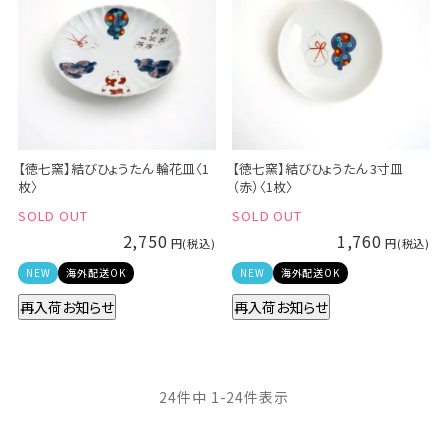
【徳七窯】結びひょうたん 輪花皿〈1
【徳七窯】結びひょうたん 3寸皿
枚〉
（赤）〈1枚〉
SOLD OUT
SOLD OUT
2,750
1,760
NEW
海外配送OK
NEW
海外配送OK
再入荷お知らせ
再入荷お知らせ
24
件中
1
-
24
件表示