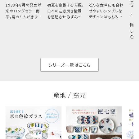
引
1983年8月の発売以
初夏を象徴する青楓。
どんな食卓にも合わ
来のロングセラー商
日本の古き良き情景
せやすいシンプルな
こひ
品。菊のリムがきりっ
を想起させみずみず
デザインはもちろん、
と美しい、白い器のた
しい生命力も感じさ
その魅力は薄さと軽
陶器
め料理が映えやすく、
さ。重なりがよくスタ
しい
和食だけでなく料理
イリッシュでありなが
色の
のジャンルを問いま
ら、日常の食卓に馴
ト。
せん。器の重なりがよ
があ
く、すっきりと食器棚
せ、
と染
シリーズ一覧はこちら
産地 / 窯元