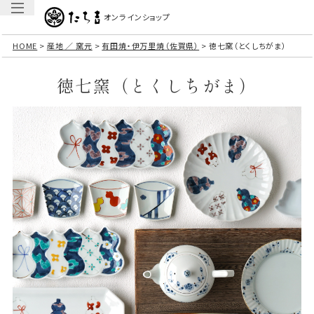
オンラインショップ
HOME
産地 ／ 窯元
有田焼・伊万里焼（佐賀県）
徳七窯（とくしちがま）
徳七窯（とくしちがま）