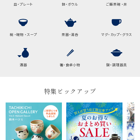
皿・プレート
鉢・ボウル
ご飯茶碗 ・丼
椀 ・碗物 ・スープ
茶器・湯呑
マグ・カップ・グラス
酒器
箸・食卓小物
鍋・調理器具
特集ピックアップ