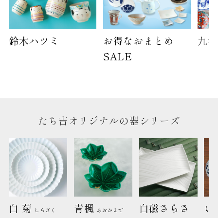
鈴木ハツミ
お得なおまとめ
九谷
SALE
たち吉オリジナルの器シリーズ
白 菊 
青楓 
白磁さらさ
い
しらぎく
あおかえで