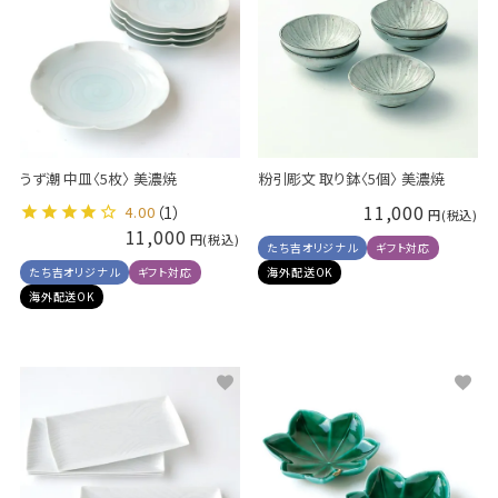
うず潮 中皿〈5枚〉 美濃焼
粉引彫文 取り鉢〈5個〉 美濃焼
11,000
4.00
（1）
11,000
たち吉オリジナル
ギフト対応
たち吉オリジナル
ギフト対応
海外配送OK
海外配送OK