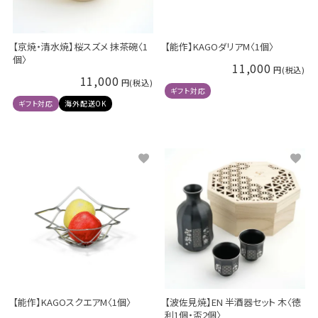
【京焼・清水焼】桜スズメ 抹茶碗〈1
【能作】KAGOダリアM〈1個〉
個〉
11,000
11,000
ギフト対応
ギフト対応
海外配送OK
【能作】KAGOスクエアM〈1個〉
【波佐見焼】EN 半酒器セット 木〈徳
利1個・盃2個〉