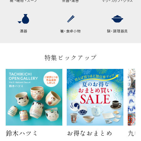
椀 ・碗物 ・スープ
茶器・湯呑
マグ・カップ・グラス
酒器
箸・食卓小物
鍋・調理器具
特集ピックアップ
鈴木ハツミ
お得なおまとめ
九谷