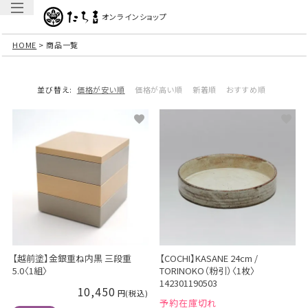
オンラインショップ
HOME
商品一覧
並び替え
価格が安い順
価格が高い順
新着順
おすすめ順
【越前塗】金銀重ね内黒 三段重
【COCHI】KASANE 24cm /
5.0〈1組〉
TORINOKO（粉引）〈1枚〉
142301190503
10,450
予約在庫切れ