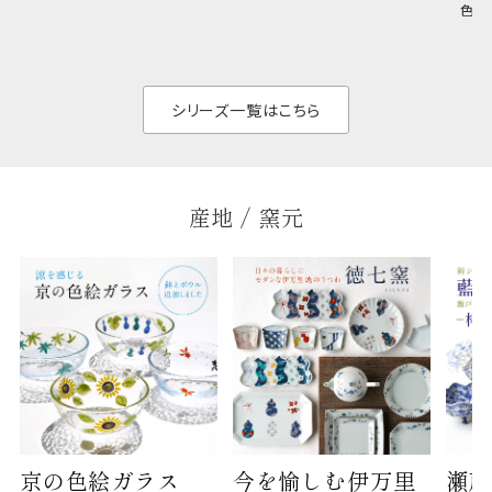
和食だけでなく料理
イリッシュでありなが
色の
のジャンルを問いま
ら、日常の食卓に馴
ト。
せん。器の重なりがよ
があ
く、すっきりと食器棚
せ、
と染
シリーズ一覧はこちら
産地 / 窯元
京の色絵ガラス
今を愉しむ伊万里
瀬戸