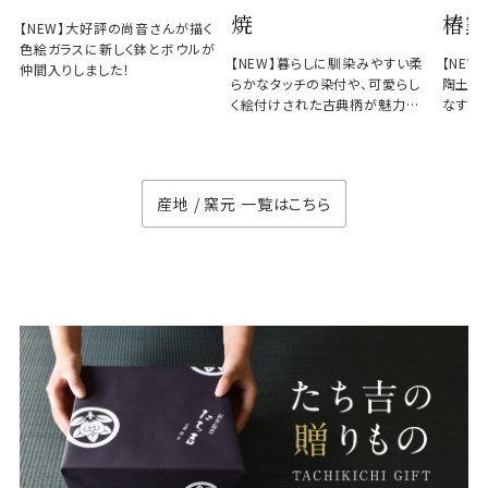
焼
椿窯
【NEW】大好評の尚音さんが描く
色絵ガラスに新しく鉢とボウルが
【NEW】暮らしに馴染みやすい柔
【NE
仲間入りしました！
らかなタッチの染付や、可愛らし
陶土と
く絵付けされた古典柄が魅力の
なす、
徳七窯
のない
産地 / 窯元 一覧はこちら