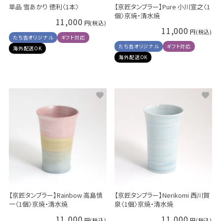
単品 雪あかり 徳利〈1本〉
【京匠タンブラー】Pure 小川宣之〈1
個〉京焼・清水焼
11,000
11,000
たち吉オリジナル
ギフト対応
たち吉オリジナル
ギフト対応
海外配送OK
海外配送OK
【京匠タンブラー】Rainbow 高島慎
【京匠タンブラー】Nerikomi 西川賀
一〈1個〉京焼・清水焼
泉〈1個〉京焼・清水焼
11,000
11,000