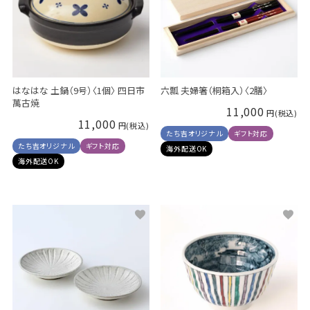
はなはな 土鍋（9号）〈1個〉 四日市
六瓢 夫婦箸（桐箱入）〈2膳〉
萬古焼
11,000
11,000
たち吉オリジナル
ギフト対応
たち吉オリジナル
ギフト対応
海外配送OK
海外配送OK