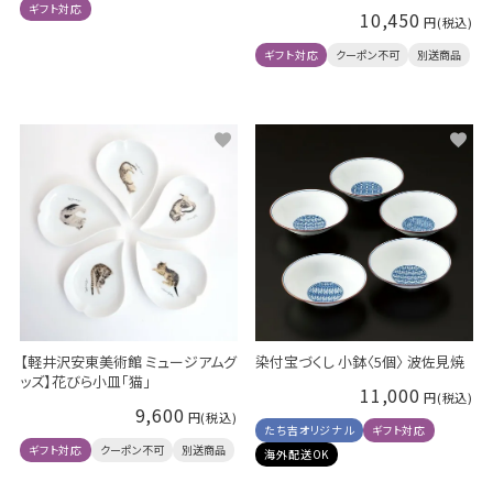
ギフト対応
10,450
ギフト対応
クーポン不可
別送商品
染付宝づくし 小鉢〈5個〉 波佐見焼
【軽井沢安東美術館 ミュージアムグ
ッズ】花びら小皿「猫」
11,000
9,600
たち吉オリジナル
ギフト対応
ギフト対応
クーポン不可
別送商品
海外配送OK