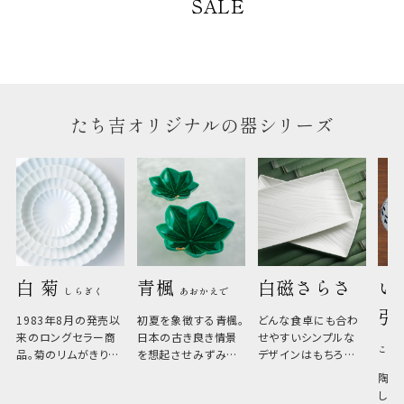
SALE
たち吉オリジナルの器シリーズ
白 菊 
青楓 
白磁さらさ
い
しらぎく
あおかえで
引
1983年8月の発売以
初夏を象徴する青楓。
どんな食卓にも合わ
来のロングセラー商
日本の古き良き情景
せやすいシンプルな
こひ
品。菊のリムがきりっ
を想起させみずみず
デザインはもちろん、
と美しい、白い器のた
しい生命力も感じさ
その魅力は薄さと軽
陶器
め料理が映えやすく、
さ。重なりがよくスタ
しい