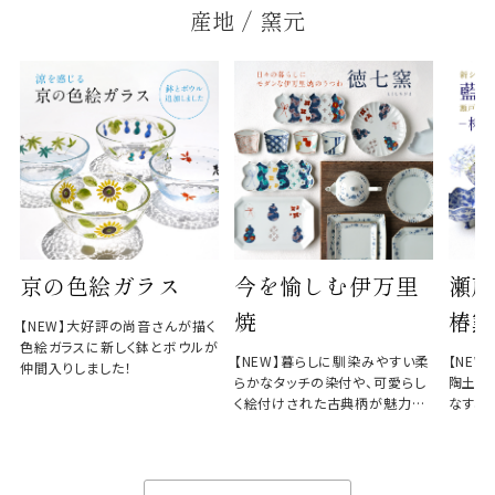
産地 / 窯元
京の色絵ガラス
今を愉しむ伊万里
瀬戸
焼
椿窯
【NEW】大好評の尚音さんが描く
色絵ガラスに新しく鉢とボウルが
【NEW】暮らしに馴染みやすい柔
【NE
仲間入りしました！
らかなタッチの染付や、可愛らし
陶土と
く絵付けされた古典柄が魅力の
なす、
徳七窯
のない