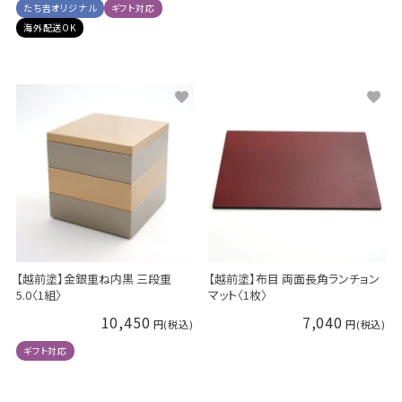
たち吉オリジナル
ギフト対応
海外配送OK
【越前塗】金銀重ね内黒 三段重
【越前塗】布目 両面長角ランチョン
5.0〈1組〉
マット〈1枚〉
10,450
7,040
ギフト対応