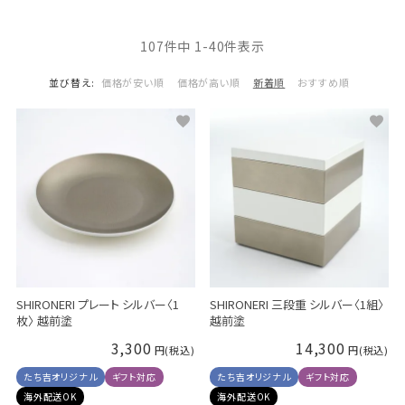
107
件中
1
-
40
件表示
並び替え
価格が安い順
価格が高い順
新着順
おすすめ順
SHIRONERI プレート シルバー〈1
SHIRONERI 三段重 シルバー〈1組〉
枚〉 越前塗
越前塗
3,300
14,300
たち吉オリジナル
ギフト対応
たち吉オリジナル
ギフト対応
海外配送OK
海外配送OK