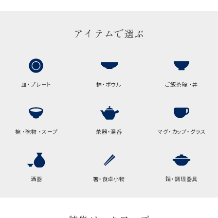
アイテムで選ぶ
皿・プレート
鉢・ボウル
ご飯茶碗 ・丼
椀 ・碗物 ・スープ
茶器・湯呑
マグ・カップ・グラス
酒器
箸・食卓小物
鍋・調理器具