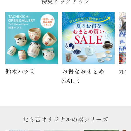
特集ピックアップ
鈴木ハツミ
お得なおまとめ
九谷
SALE
たち吉オリジナルの器シリーズ