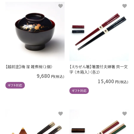
【越前塗】梅 溜 雑煮椀〈1個〉
【えちぜん箸】箸置付夫婦箸 貝一文
字 （木箱入）〈各2〉
9,680
15,400
ギフト対応
ギフト対応