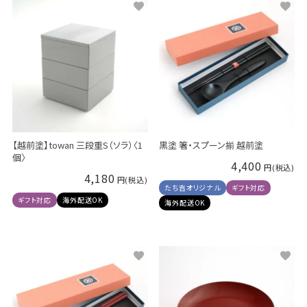
【越前塗】towan 三段重S（ソラ）〈1
黒塗 箸・スプーン揃 越前塗
個〉
4,400
4,180
たち吉オリジナル
ギフト対応
ギフト対応
海外配送OK
海外配送OK