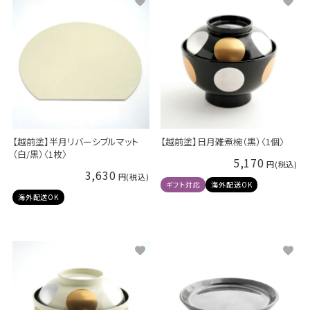
【越前塗】半月リバーシブルマット
【越前塗】日月雑煮椀（黒）〈1個〉
（白/黒）〈1枚〉
5,170
3,630
ギフト対応
海外配送OK
海外配送OK