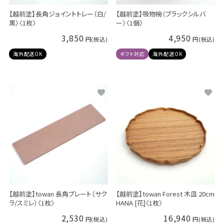
【越前塗】長角ジョイントトレー（白/
【越前塗】吸物椀（ブラックシルバ
黒）〈1枚〉
ー）〈1個〉
3,850
4,950
海外配送OK
ギフト対応
海外配送OK
【越前塗】towan 長角プレート（サク
【越前塗】towan Forest 木皿 20cm
ラ/スミレ）〈1枚〉
HANA [花]〈1枚〉
2,530
16,940