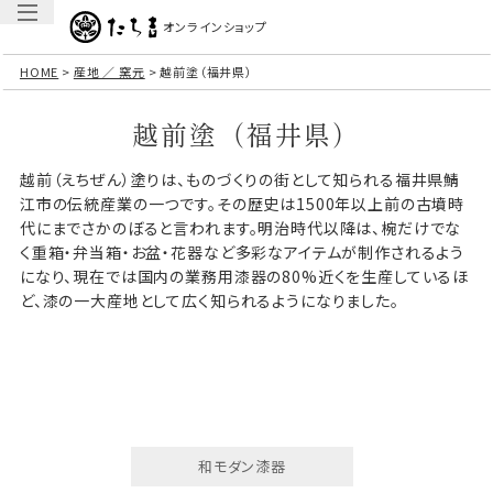
オンラインショップ
HOME
産地 ／ 窯元
越前塗（福井県）
越前塗（福井県）
越前（えちぜん）塗りは、ものづくりの街として知られる福井県鯖
江市の伝統産業の一つです。その歴史は1500年以上前の古墳時
代にまでさかのぼると言われます。明治時代以降は、椀だけでな
く重箱・弁当箱・お盆・花器など多彩なアイテムが制作されるよう
になり、現在では国内の業務用漆器の80%近くを生産しているほ
ど、漆の一大産地として広く知られるようになりました。
和モダン漆器