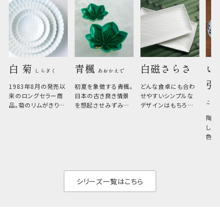
白 菊 
青楓 
白磁さらさ
い
しらぎく
あおかえで
引
1983年8月の発売以
初夏を象徴する青楓。
どんな食卓にも合わ
来のロングセラー商
日本の古き良き情景
せやすいシンプルな
こひ
品。菊のリムがきりっ
を想起させみずみず
デザインはもちろん、
と美しい、白い器のた
しい生命力も感じさ
その魅力は薄さと軽
陶器
め料理が映えやすく、
さ。重なりがよくスタ
しい
和食だけでなく料理
イリッシュでありなが
色の
のジャンルを問いま
ら、日常の食卓に馴
ト。
せん。器の重なりがよ
があ
く、すっきりと食器棚
せ、
と染
シリーズ一覧はこちら