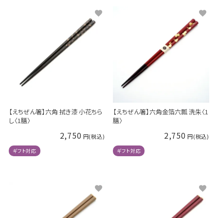
【えちぜん箸】六角 拭き漆 小花ちら
【えちぜん箸】六角金箔六瓢 洗朱〈1
し〈1膳〉
膳〉
2,750
2,750
ギフト対応
ギフト対応