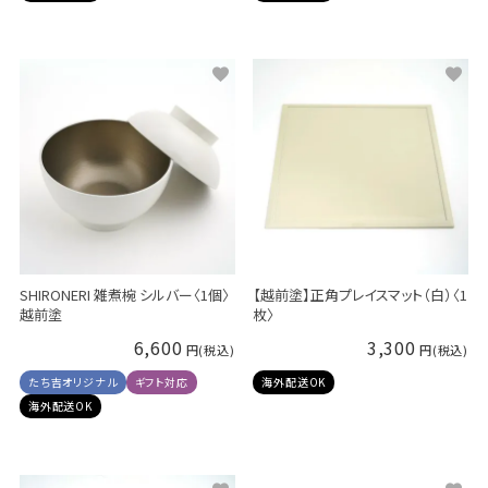
SHIRONERI 雑煮椀 シルバー〈1個〉
【越前塗】正角プレイスマット（白）〈1
越前塗
枚〉
6,600
3,300
たち吉オリジナル
ギフト対応
海外配送OK
海外配送OK