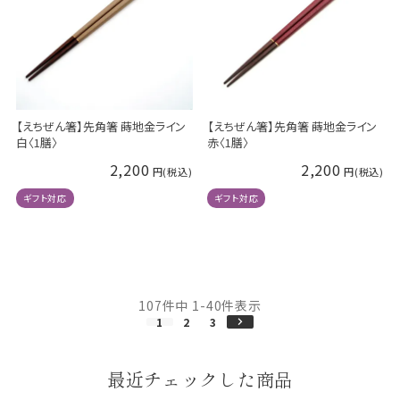
【えちぜん箸】先角箸 蒔地金ライン
【えちぜん箸】先角箸 蒔地金ライン
白〈1膳〉
赤〈1膳〉
2,200
2,200
ギフト対応
ギフト対応
107
件中
1
-
40
件表示
1
2
3
最近チェックした商品