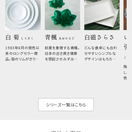
白 菊 
青楓 
白磁さらさ
い
しらぎく
あおかえで
引
1983年8月の発売以
初夏を象徴する青楓。
どんな食卓にも合わ
来のロングセラー商
日本の古き良き情景
せやすいシンプルな
こひ
品。菊のリムがきりっ
を想起させみずみず
デザインはもちろん、
と美しい、白い器のた
しい生命力も感じさ
その魅力は薄さと軽
陶器
め料理が映えやすく、
さ。重なりがよくスタ
しい
和食だけでなく料理
イリッシュでありなが
色の
のジャンルを問いま
ら、日常の食卓に馴
ト。
せん。器の重なりがよ
があ
く、すっきりと食器棚
せ、
と染
シリーズ一覧はこちら