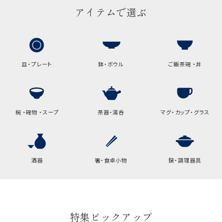
アイテムで選ぶ
包装紙でお包みできない一部
の商品は、ギフト袋にお入れい
たします。
皿・プレート
鉢・ボウル
ご飯茶碗 ・丼
手提袋はお付けできません。
手提げ袋について
ご注文時に、ご希望枚数をご記入ください。
椀 ・碗物 ・スープ
茶器・湯呑
マグ・カップ・グラス
A:京名所 袋
サイズ
高さ
32.5cm
酒器
箸・食卓小物
鍋・調理器具
横
22cm
幅
9cm
特集ピックアップ
B:京名所 袋