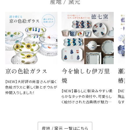
産地 / 窯元
京の色絵ガラス
今を愉しむ伊万里
瀬戸
焼
椿窯
【NEW】大好評の尚音さんが描く
色絵ガラスに新しく鉢とボウルが
【NEW】暮らしに馴染みやすい柔
【NE
仲間入りしました！
らかなタッチの染付や、可愛らし
陶土と
く絵付けされた古典柄が魅力の
なす、
徳七窯
のない
産地 / 窯元 一覧はこちら