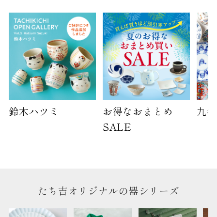
サイズ
高さ
40cm
横
30cm
幅
14cm
袋のサイズは当店で最適なものをご用意いたしま
す。
鈴木ハツミ
お得なおまとめ
九谷
ご提供枚数の上限はご注文商品数となります。
SALE
天掛け包装、ギフト袋対応の商品にはおつけでき
ません。
※犬猫時計には、手提袋をお付けできません
のしについて
たち吉オリジナルの器シリーズ
のしについてはこちらをご覧ください