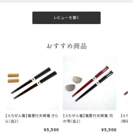
レビューを書く
ギフト包装について
当店でギフト対応の商品をご購入いただきますと、熨
おすすめ商品
斗（のし）掛け・ギフト包装・手提げ袋を無料サービス
しております。
包装紙について
包装紙は2種類あります。
A.一般的なギフトに使用する包装紙です。
B.婚礼や出産、長寿祝などに使用する包装紙です。
A
B
【えちぜん箸】箸置付夫婦箸 きら
【えちぜん箸】箸置付夫婦箸 月
【えち
ら〈各2〉
の雫〈各2〉
（桐箱入
¥5,500
¥5,500