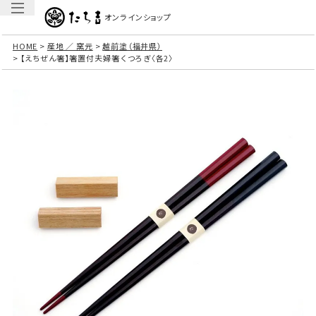
オンラインショップ
HOME
産地 ／ 窯元
越前塗（福井県）
【えちぜん箸】箸置付夫婦箸 くつろぎ〈各2〉