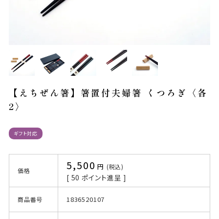
【えちぜん箸】箸置付夫婦箸 くつろぎ〈各
2〉
ギフト対応
5,500
税込
価格
[
50
ポイント進呈 ]
1836520107
商品番号