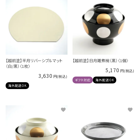
【越前塗】半月リバーシブルマット
【越前塗】日月雑煮椀（黒）〈1個〉
（白/黒）〈1枚〉
5,170
3,630
ギフト対応
海外配送OK
海外配送OK