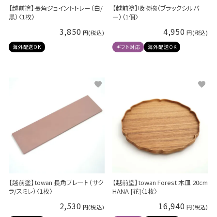
【越前塗】長角ジョイントトレー（白/
【越前塗】吸物椀（ブラックシルバ
黒）〈1枚〉
ー）〈1個〉
3,850
4,950
海外配送OK
ギフト対応
海外配送OK
【越前塗】towan 長角プレート（サク
【越前塗】towan Forest 木皿 20cm
ラ/スミレ）〈1枚〉
HANA [花]〈1枚〉
2,530
16,940