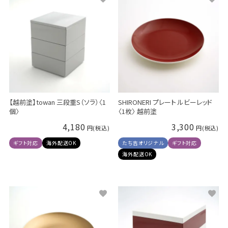
【越前塗】towan 三段重S（ソラ）〈1
SHIRONERI プレート ルビーレッド
個〉
〈1枚〉 越前塗
4,180
3,300
ギフト対応
海外配送OK
たち吉オリジナル
ギフト対応
海外配送OK