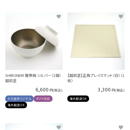
SHIRONERI 雑煮椀 シルバー〈1個〉
【越前塗】正角プレイスマット（白）〈1
越前塗
枚〉
6,600
3,300
たち吉オリジナル
ギフト対応
海外配送OK
海外配送OK