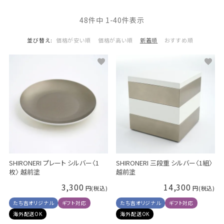
48
件中
1
-
40
件表示
並び替え
価格が安い順
価格が高い順
新着順
おすすめ順
SHIRONERI プレート シルバー〈1
SHIRONERI 三段重 シルバー〈1組〉
枚〉 越前塗
越前塗
3,300
14,300
たち吉オリジナル
ギフト対応
たち吉オリジナル
ギフト対応
海外配送OK
海外配送OK