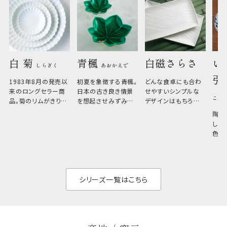
白 菊 
青楓 
白磁さらさ
い
しらぎく
あおかえで
引
1983年8月の発売以
初夏を象徴する青楓。
どんな食卓にも合わ
来のロングセラー商
日本の古き良き情景
せやすいシンプルな
こひ
品。菊のリムがきりっ
を想起させみずみず
デザインはもちろん、
と美しい、白い器のた
しい生命力も感じさ
その魅力は薄さと軽
陶器
め料理が映えやすく、
さ。重なりがよくスタ
しい
和食だけでなく料理
イリッシュでありなが
色の
のジャンルを問いま
ら、日常の食卓に馴
ト。
せん。器の重なりがよ
があ
く、すっきりと食器棚
せ、
と染
シリーズ一覧はこちら