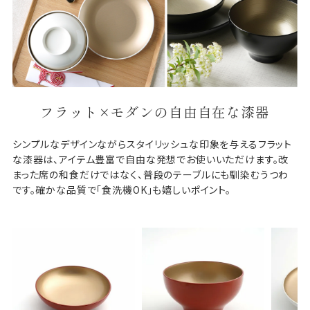
フラット×モダンの自由自在な漆器
シンプルなデザインながらスタイリッシュな印象を与えるフラット
な漆器は、アイテム豊富で自由な発想でお使いいただけます。改
まった席の和食だけではなく、普段のテーブルにも馴染むうつわ
です。確かな品質で「食洗機OK」も嬉しいポイント。
【越前
（小） 
〈1枚〉