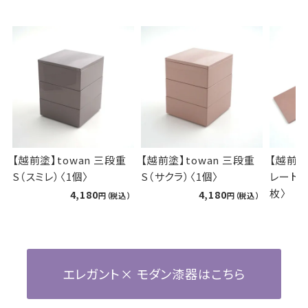
【越前塗
シルバー
【越前塗】towan 三段重
【越前塗】towan 長角プ
S（サクラ）〈1個〉
レート（サクラ/スミレ）〈1
枚〉
4,180
2,530
エレガント× モダン漆器はこちら