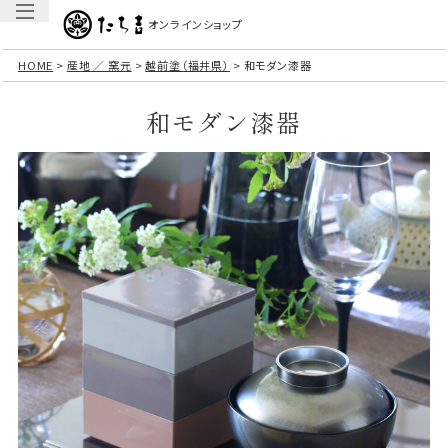
オンラインショップ
HOME
産地 ／ 窯元
越前塗（福井県）
和モダン漆器
和モダン漆器