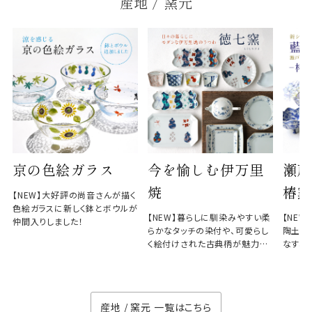
産地 / 窯元
京の色絵ガラス
今を愉しむ伊万里
瀬戸
焼
椿窯
【NEW】大好評の尚音さんが描く
色絵ガラスに新しく鉢とボウルが
【NEW】暮らしに馴染みやすい柔
【NE
仲間入りしました！
らかなタッチの染付や、可愛らし
陶土と
く絵付けされた古典柄が魅力の
なす、
徳七窯
のない
産地 / 窯元 一覧はこちら