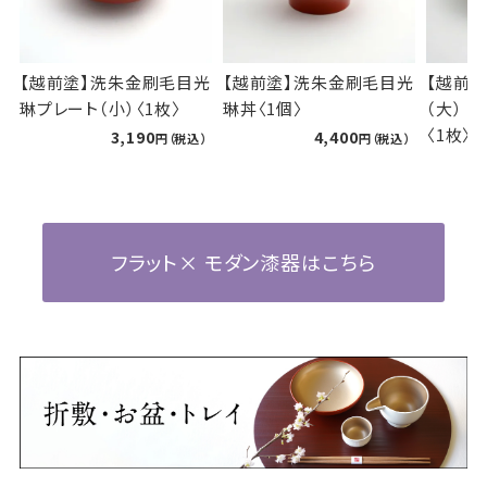
光
【越前塗】洗朱金刷毛目光
【越前塗】光琳プレート
琳丼〈1個〉
（大） シャンパンゴールド
〈1枚〉
4,400
4,400
フラット× モダン漆器はこちら