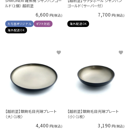
SHIRONERI 雑煮椀 シャンパンゴー
【越前塗】サラダボール シャンパン
ルド〈1個〉 越前塗
ゴールド（サーバー付）
6,600
7,700
たち吉オリジナル
ギフト対応
海外配送OK
海外配送OK
【越前塗】銀刷毛目光琳プレート
【越前塗】銀刷毛目光琳プレート
（大）〈1枚〉
（小）〈1枚〉
4,400
3,190