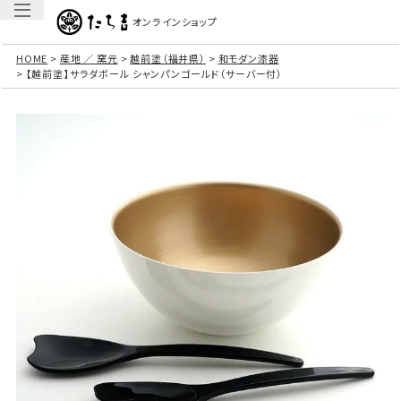
オンラインショップ
HOME
産地 ／ 窯元
越前塗（福井県）
和モダン漆器
【越前塗】サラダボール シャンパンゴールド（サーバー付）