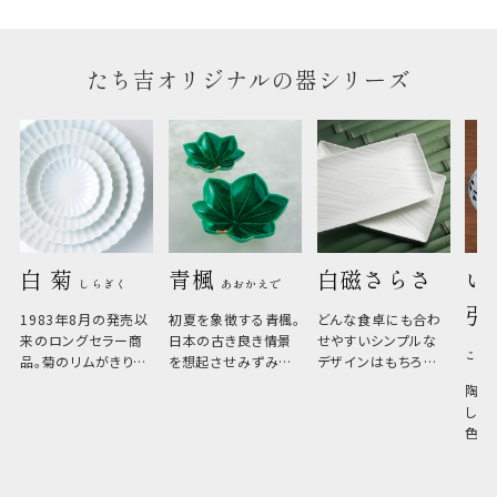
たち吉オリジナルの器シリーズ
白 菊 
青楓 
白磁さらさ
い
しらぎく
あおかえで
引
1983年8月の発売以
初夏を象徴する青楓。
どんな食卓にも合わ
来のロングセラー商
日本の古き良き情景
せやすいシンプルな
こひ
品。菊のリムがきりっ
を想起させみずみず
デザインはもちろん、
と美しい、白い器のた
しい生命力も感じさ
その魅力は薄さと軽
陶器
め料理が映えやすく、
さ。重なりがよくスタ
しい
和食だけでなく料理
イリッシュでありなが
色の
のジャンルを問いま
ら、日常の食卓に馴
ト。
せん。器の重なりがよ
があ
く、すっきりと食器棚
せ、