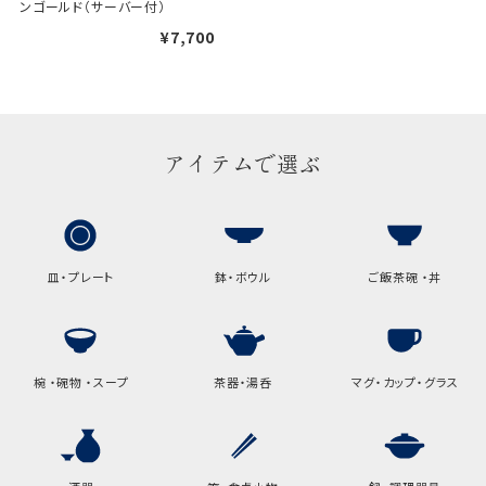
ンゴールド（サーバー付）
¥7,700
アイテムで選ぶ
皿・プレート
鉢・ボウル
ご飯茶碗 ・丼
椀 ・碗物 ・スープ
茶器・湯呑
マグ・カップ・グラス