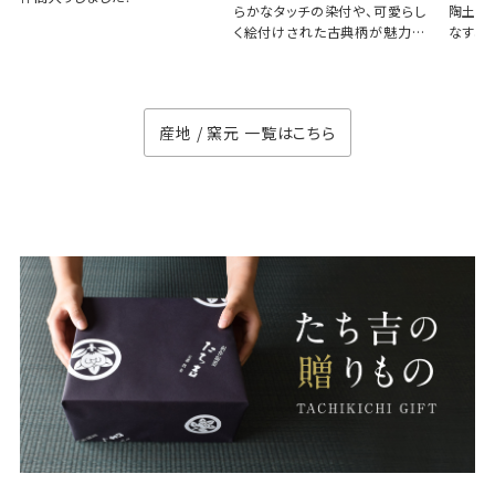
らかなタッチの染付や、可愛らし
陶土と
く絵付けされた古典柄が魅力の
なす、
徳七窯
のない
産地 / 窯元 一覧はこちら