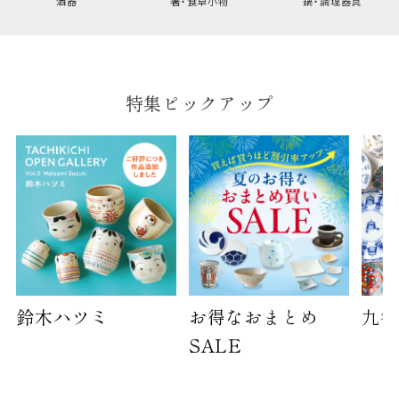
酒器
箸・食卓小物
鍋・調理器具
特集ピックアップ
鈴木ハツミ
お得なおまとめ
九谷
SALE