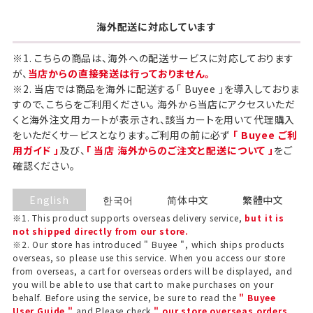
海外配送に対応しています
※1. こちらの商品は、海外への配送サービスに対応しております
が、
当店からの直接発送は行っておりません。
※2. 当店では商品を海外に配送する「 Buyee 」を導入しておりま
すので、こちらをご利用ください。 海外から当店にアクセスいただ
くと海外注文用カートが表示され、該当カートを用いて代理購入
をいただくサービスとなります。ご利用の前に必ず
「 Buyee ご利
用ガイド 」
及び、
「 当店 海外からのご注文と配送について 」
をご
確認ください。
English
한국어
简体中文
繁體中文
※1. This product supports overseas delivery service,
but it is
not shipped directly from our store.
※2. Our store has introduced " Buyee ", which ships products
overseas, so please use this service. When you access our store
from overseas, a cart for overseas orders will be displayed, and
you will be able to use that cart to make purchases on your
behalf. Before using the service, be sure to read the
" Buyee
User Guide "
and Please check
" our store overseas orders