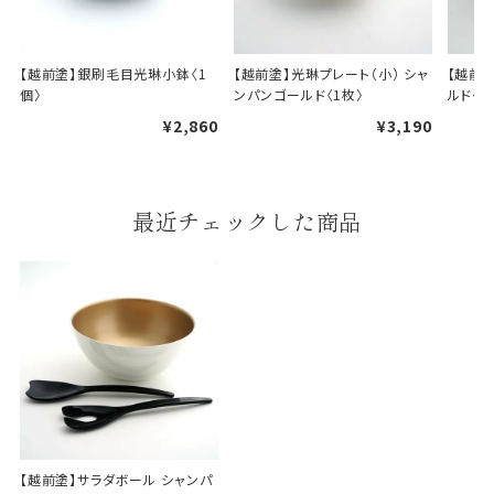
【越前塗】銀刷毛目光琳小鉢〈1
【越前塗】光琳プレート（小） シャ
【越前
個〉
ンパンゴールド〈1枚〉
ルド〈1
¥2,860
¥3,190
最近チェックした商品
【越前塗】サラダボール シャンパ