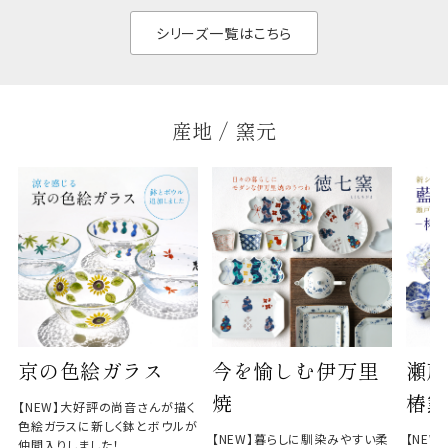
と染
シリーズ一覧はこちら
産地 / 窯元
京の色絵ガラス
今を愉しむ伊万里
瀬戸
焼
椿窯
【NEW】大好評の尚音さんが描く
色絵ガラスに新しく鉢とボウルが
【NEW】暮らしに馴染みやすい柔
【NE
仲間入りしました！