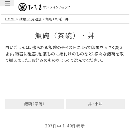
オンラインショップ
HOME
種類 ／ 用途別
飯碗（茶碗）・丼
飯碗（茶碗）・丼
白いごはんは、盛られる飯碗のテイストによって印象を大きく変え
ます。陶器に磁器、釉薬ものに絵付けのものなど、様々な飯碗を取
り揃えました。お好みのものをじっくり選んでください。
飯碗（茶碗）
丼・小丼
207
件中
1
-
40
件表示