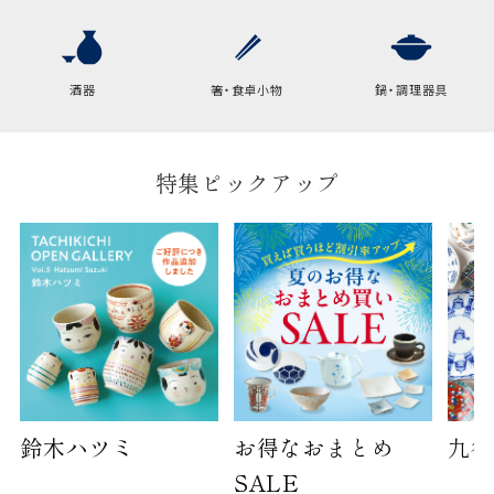
酒器
箸・食卓小物
鍋・調理器具
特集ピックアップ
鈴木ハツミ
お得なおまとめ
九谷
SALE