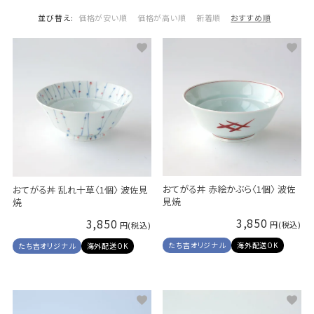
並び替え
価格が安い順
価格が高い順
新着順
おすすめ順
おてがる丼 赤絵かぶら〈1個〉 波佐
おてがる丼 乱れ十草〈1個〉 波佐見
見焼
焼
3,850
3,850
たち吉オリジナル
海外配送OK
たち吉オリジナル
海外配送OK