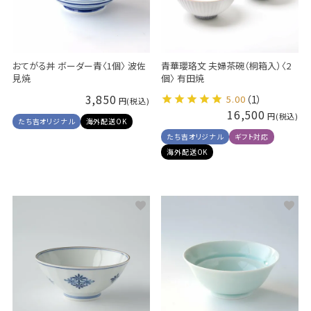
おてがる丼 ボーダー青〈1個〉 波佐
青華瓔珞文 夫婦茶碗（桐箱入）〈2
見焼
個〉 有田焼
3,850
5.00
（1）
16,500
たち吉オリジナル
海外配送OK
たち吉オリジナル
ギフト対応
海外配送OK