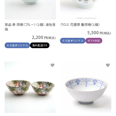
単品 幸 茶碗（ブルー）〈1個〉 波佐見
クロミ 花唐草 飯茶碗〈1個〉
焼
5,500
2,200
たち吉オリジナル
ギフト対応
たち吉オリジナル
海外配送OK