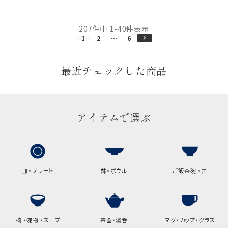
207
件中
1
-
40
件表示
1
2
…
6
最近チェックした商品
アイテムで選ぶ
皿・プレート
鉢・ボウル
ご飯茶碗 ・丼
椀 ・碗物 ・スープ
茶器・湯呑
マグ・カップ・グラス