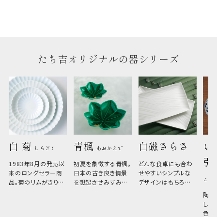
たち吉オリジナルの器シリーズ
白 菊 
青楓 
白磁さらさ
い
しらぎく
あおかえで
引
1983年8月の発売以
初夏を象徴する青楓。
どんな食卓にも合わ
来のロングセラー商
日本の古き良き情景
せやすいシンプルな
こひ
品。菊のリムがきりっ
を想起させみずみず
デザインはもちろん、
と美しい、白い器のた
しい生命力も感じさ
その魅力は薄さと軽
陶器
め料理が映えやすく、
さ。重なりがよくスタ
しい
和食だけでなく料理
イリッシュでありなが
色の