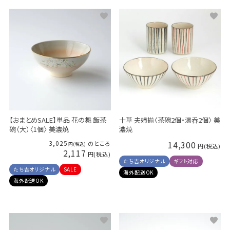
【おまとめSALE】単品 花の舞 飯茶
十草 夫婦揃〈茶碗2個・湯呑2個〉 美
碗（大）〈1個〉 美濃焼
濃焼
3,025
14,300
のところ
2,117
たち吉オリジナル
ギフト対応
たち吉オリジナル
SALE
海外配送OK
海外配送OK