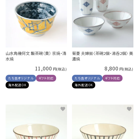
山水角幾何文 飯茶碗（黄） 京焼・清
菊菱 夫婦揃〈茶碗2個・湯呑2個〉 美
水焼
濃焼
11,000
8,800
たち吉オリジナル
ギフト対応
たち吉オリジナル
ギフト対応
海外配送OK
海外配送OK