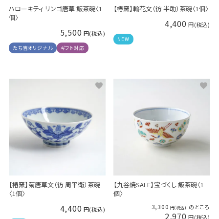
ハローキティ リンゴ唐草 飯茶碗〈1
【椿窯】輪花文（彷 半助）茶碗〈1個〉
個〉
4,400
5,500
NEW
たち吉オリジナル
ギフト対応
【椿窯】菊唐草文（彷 周平衛）茶碗
【九谷焼SALE】宝づくし 飯茶碗〈1
〈1個〉
個〉
4,400
3,300
のところ
2,970