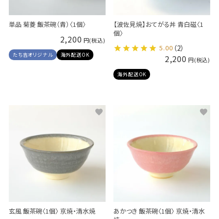
単品 菊菱 飯茶碗（青）〈1個〉
【波佐見焼】おてがる丼 青白磁〈1
個〉
2,200
5.00
（2）
たち吉オリジナル
海外配送OK
2,200
海外配送OK
玄風 飯茶碗〈1個〉 京焼・清水焼
あかつき 飯茶碗〈1個〉 京焼・清水