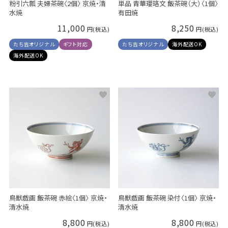
粉引六瓢 夫婦茶碗〈2個〉 京焼・清
単品 青華瓔珞文 飯茶碗（大）〈1個〉
水焼
有田焼
11,000
8,250
たち吉オリジナル
ギフト対応
たち吉オリジナル
海外配送OK
海外配送OK
鳥獣戯画 飯茶碗 赤絵〈1個〉 京焼・
鳥獣戯画 飯茶碗 染付〈1個〉 京焼・
清水焼
清水焼
8,800
8,800