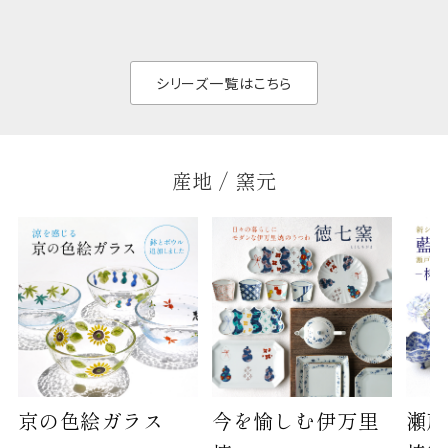
のジャンルを問いま
ら、日常の食卓に馴
ト。
せん。器の重なりがよ
があ
く、すっきりと食器棚
せ、
と染
シリーズ一覧はこちら
産地 / 窯元
京の色絵ガラス
今を愉しむ伊万里
瀬戸