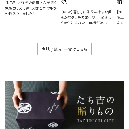
焼
椿窯
【NEW】大好評の尚音さんが描く
色絵ガラスに新しく鉢とボウルが
【NEW】暮らしに馴染みやすい柔
【NE
仲間入りしました！
らかなタッチの染付や、可愛らし
陶土と
く絵付けされた古典柄が魅力の
なす、
徳七窯
のない
産地 / 窯元 一覧はこちら