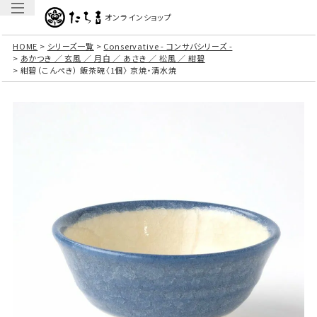
オンラインショップ
HOME
シリーズ一覧
Conservative - コンサバシリーズ -
あかつき ／ 玄風 ／ 月白 ／ あさき ／ 松風 ／ 紺碧
紺碧（こんぺき） 飯茶碗〈1個〉 京焼・清水焼