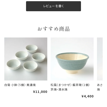
包装紙は2種類あります。
レビューを書く
A.一般的なギフトに使用する包装紙です。
B.婚礼や出産、長寿祝などに使用する包装紙です。
A
B
おすすめ商品
婚礼や出産などのギフト
一般的なギフト包装
包装
のし・包装体裁により、紐（ひも）掛けしない場合が
白菊 小鉢〈5個〉 美濃焼
松風（まつかぜ） 飯茶碗〈1個〉 
あさき 
あります。
京焼・清水焼
焼
¥11,000
¥4,400
天掛け包装について