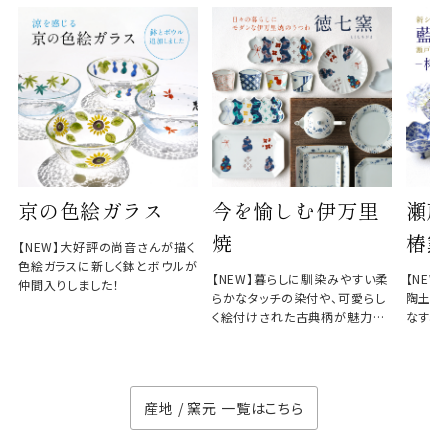
京の色絵ガラス
今を愉しむ伊万里
瀬戸
焼
椿窯
【NEW】大好評の尚音さんが描く
色絵ガラスに新しく鉢とボウルが
【NEW】暮らしに馴染みやすい柔
【NE
仲間入りしました！
らかなタッチの染付や、可愛らし
陶土と
く絵付けされた古典柄が魅力の
なす、
徳七窯
のない
産地 / 窯元 一覧はこちら