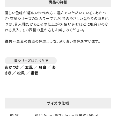
商品の詳細
優しい色味が幅広い世代の方に選んでいただいている、あかつ
き・玄風シリーズの新カラーです。独特のやさしい温もりのある色
味は、貫入釉だからこその仕上がり。使い込むほどに風合いの変
わる貫入、その表情の豊かさもお楽しみください。
紺碧・・真夏の青空の色のような、深く濃い青色を言います。
あかつき ／ 玄風 ／ 月白 ／ あ
さき ／ 松風 ／ 紺碧
サイズや仕様
内 容
径11.5cm･高さ5.5cm・容量約260ml