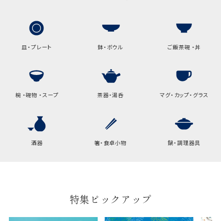
A:京名所 袋
サイズ
高さ
32.5cm
皿・プレート
鉢・ボウル
ご飯茶碗 ・丼
横
22cm
幅
9cm
椀 ・碗物 ・スープ
茶器・湯呑
マグ・カップ・グラス
B:京名所 袋
サイズ
高さ
40cm
酒器
箸・食卓小物
鍋・調理器具
横
30cm
幅
14cm
特集ピックアップ
袋のサイズは当店で最適なものをご用意いたしま
す。
ご提供枚数の上限はご注文商品数となります。