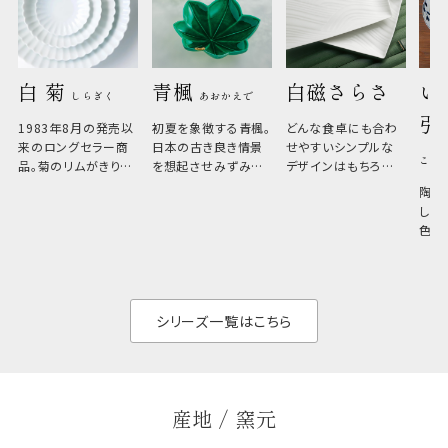
白 菊 
青楓 
白磁さらさ
い
しらぎく
あおかえで
引
1983年8月の発売以
初夏を象徴する青楓。
どんな食卓にも合わ
来のロングセラー商
日本の古き良き情景
せやすいシンプルな
こひ
品。菊のリムがきりっ
を想起させみずみず
デザインはもちろん、
と美しい、白い器のた
しい生命力も感じさ
その魅力は薄さと軽
陶器
め料理が映えやすく、
さ。重なりがよくスタ
しい
和食だけでなく料理
イリッシュでありなが
色の
のジャンルを問いま
ら、日常の食卓に馴
ト。
せん。器の重なりがよ
があ
く、すっきりと食器棚
せ、
と染
シリーズ一覧はこちら
産地 / 窯元