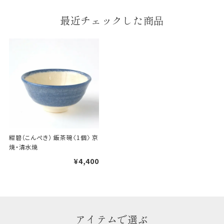
段ボールの上から熨斗紙・包
最近チェックした商品
装紙をかける簡易包装（天掛
け包装）です。
手提袋はお付けできません。
ギフト袋について
包装紙でお包みできない一部
の商品は、ギフト袋にお入れい
紺碧（こんぺき） 飯茶碗〈1個〉 京
たします。
焼・清水焼
¥4,400
手提袋はお付けできません。
手提げ袋について
ご注文時に、ご希望枚数をご記入ください。
アイテムで選ぶ