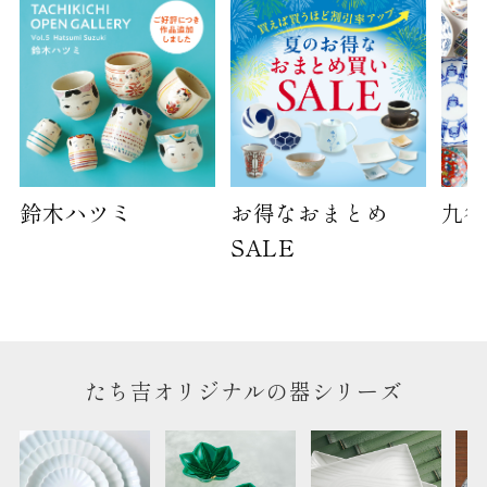
天掛け包装、ギフト袋対応の商品にはおつけでき
ません。
※犬猫時計には、手提袋をお付けできません
のしについて
のしについてはこちらをご覧ください
鈴木ハツミ
お得なおまとめ
九谷
SALE
たち吉オリジナルの器シリーズ