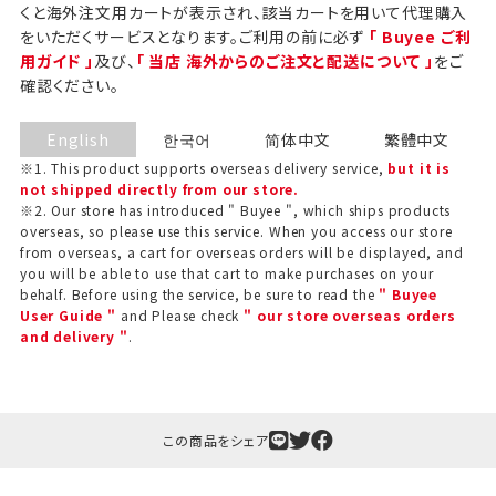
くと海外注文用カートが表示され、該当カートを用いて代理購入
をいただくサービスとなります。ご利用の前に必ず
「 Buyee ご利
用ガイド 」
及び、
「 当店 海外からのご注文と配送について 」
をご
確認ください。
English
한국어
简体中文
繁體中文
※1. This product supports overseas delivery service,
but it is
not shipped directly from our store.
※2. Our store has introduced " Buyee ", which ships products
overseas, so please use this service. When you access our store
from overseas, a cart for overseas orders will be displayed, and
you will be able to use that cart to make purchases on your
behalf. Before using the service, be sure to read the
" Buyee
User Guide "
and Please check
" our store overseas orders
ギフト包装について
and delivery "
.
当店でギフト対応の商品をご購入いただきますと、熨
斗（のし）掛け・ギフト包装・手提げ袋を無料サービス
しております。
この商品をシェア
包装紙について