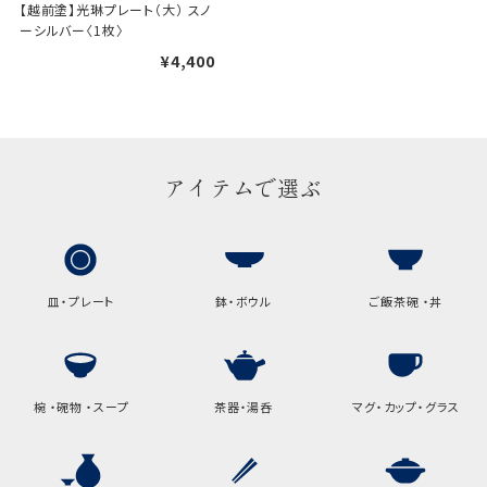
【越前塗】光琳プレート（大） スノ
ーシルバー〈1枚〉
¥4,400
アイテムで選ぶ
皿・プレート
鉢・ボウル
ご飯茶碗 ・丼
椀 ・碗物 ・スープ
茶器・湯呑
マグ・カップ・グラス