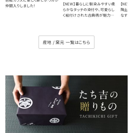
【NEW】暮らしに馴染みやすい柔
【NE
仲間入りしました！
らかなタッチの染付や、可愛らし
陶土と
く絵付けされた古典柄が魅力の
なす、
徳七窯
のない
産地 / 窯元 一覧はこちら