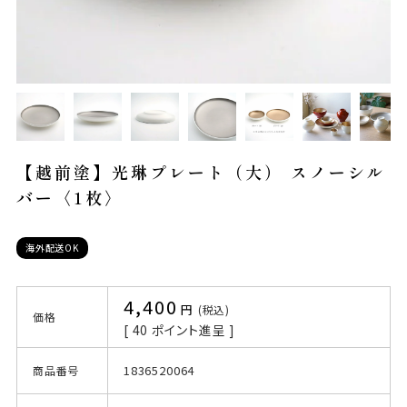
【越前塗】光琳プレート（大） スノーシル
バー〈1枚〉
海外配送OK
4,400
税込
価格
[
40
ポイント進呈 ]
1836520064
商品番号