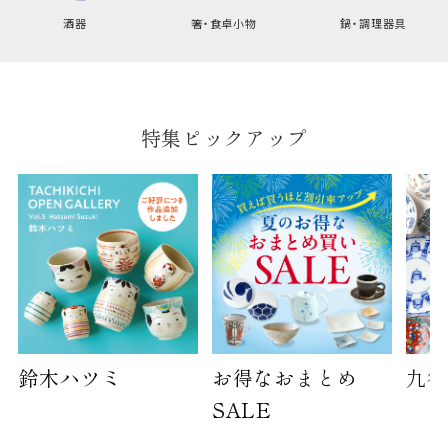
酒器
箸・食卓小物
鍋・調理器具
特集ピックアップ
鈴木ハツミ
お得なおまとめ
九谷
SALE