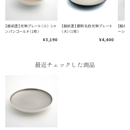
【越前塗】光琳プレート（小） シャ
【越前塗】銀刷毛目光琳プレート
【越前塗
ンパンゴールド〈1枚〉
（大）〈1枚〉
ーシル
¥3,190
¥4,400
最近チェックした商品