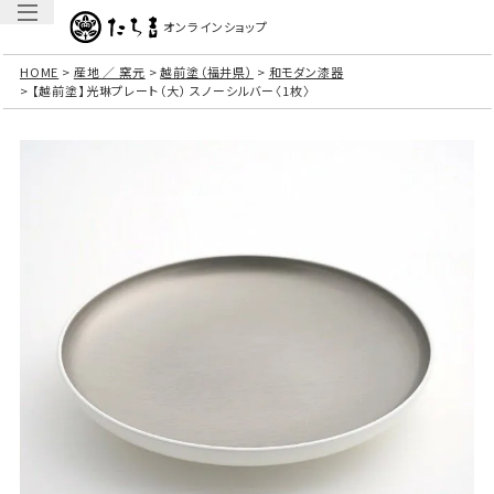
オンラインショップ
HOME
産地 ／ 窯元
越前塗（福井県）
和モダン漆器
【越前塗】光琳プレート（大） スノーシルバー〈1枚〉