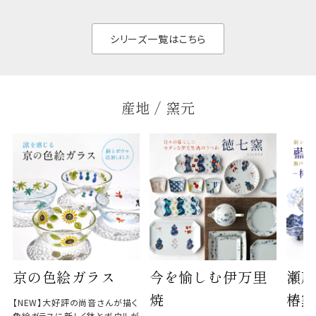
があ
く、すっきりと食器棚
せ、
と染
シリーズ一覧はこちら
産地 / 窯元
京の色絵ガラス
今を愉しむ伊万里
瀬戸
焼
椿窯
【NEW】大好評の尚音さんが描く
色絵ガラスに新しく鉢とボウルが