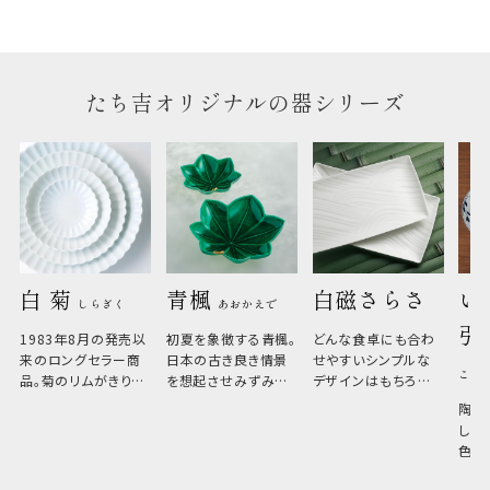
たち吉オリジナルの器シリーズ
白 菊 
青楓 
白磁さらさ
い
しらぎく
あおかえで
引
1983年8月の発売以
初夏を象徴する青楓。
どんな食卓にも合わ
来のロングセラー商
日本の古き良き情景
せやすいシンプルな
こひ
品。菊のリムがきりっ
を想起させみずみず
デザインはもちろん、
と美しい、白い器のた
しい生命力も感じさ
その魅力は薄さと軽
陶器
め料理が映えやすく、
さ。重なりがよくスタ
しい
和食だけでなく料理
イリッシュでありなが
色の
のジャンルを問いま
ら、日常の食卓に馴
ト。
せん。器の重なりがよ