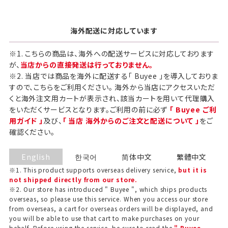
海外配送に対応しています
※1. こちらの商品は、海外への配送サービスに対応しております
が、
当店からの直接発送は行っておりません。
※2. 当店では商品を海外に配送する「 Buyee 」を導入しておりま
すので、こちらをご利用ください。 海外から当店にアクセスいただ
くと海外注文用カートが表示され、該当カートを用いて代理購入
をいただくサービスとなります。ご利用の前に必ず
「 Buyee ご利
用ガイド 」
及び、
「 当店 海外からのご注文と配送について 」
をご
確認ください。
English
한국어
简体中文
繁體中文
※1. This product supports overseas delivery service,
but it is
not shipped directly from our store.
※2. Our store has introduced " Buyee ", which ships products
overseas, so please use this service. When you access our store
from overseas, a cart for overseas orders will be displayed, and
you will be able to use that cart to make purchases on your
behalf. Before using the service, be sure to read the
" Buyee