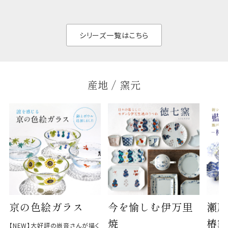
せん。器の重なりがよ
があ
く、すっきりと食器棚
せ、
と染
シリーズ一覧はこちら
産地 / 窯元
京の色絵ガラス
今を愉しむ伊万里
瀬戸
焼
椿窯
【NEW】大好評の尚音さんが描く