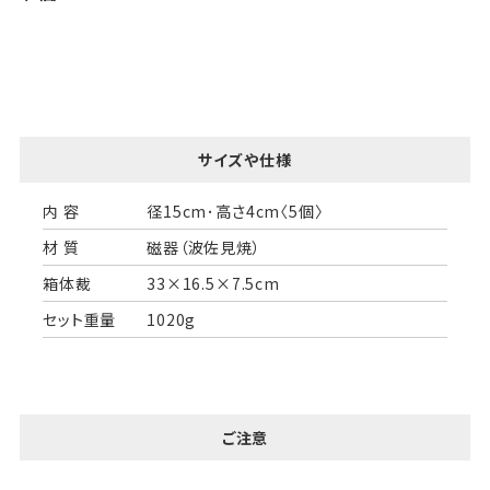
サイズや仕様
内 容
径15cm･高さ4cm〈5個〉
材 質
磁器（波佐見焼）
箱体裁
33×16.5×7.5cm
セット重量
1020g
ご注意