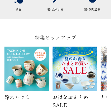
酒器
箸・食卓小物
鍋・調理器具
袋のサイズは当店で最適なものをご用意いたしま
す。
ご提供枚数の上限はご注文商品数となります。
天掛け包装、ギフト袋対応の商品にはおつけでき
ません。
特集ピックアップ
※犬猫時計には、手提袋をお付けできません
のしについて
のしについてはこちらをご覧ください
鈴木ハツミ
お得なおまとめ
九谷
SALE