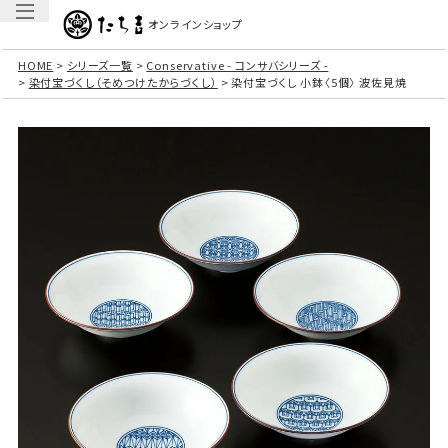
オンラインショップ
HOME
シリーズ一覧
Conservative - コンサバシリーズ -
染付宝づくし（そめつけたからづくし）
染付宝づくし 小鉢〈5個〉 波佐見焼