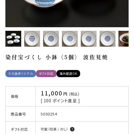
染付宝づくし 小鉢〈5個〉 波佐見焼
たち吉オリジナル
ギフト対応
海外配送OK
11,000
税込
価格
[
100
ポイント進呈 ]
5030254
商品番号
ギフト対応
可能（包装 / のし）