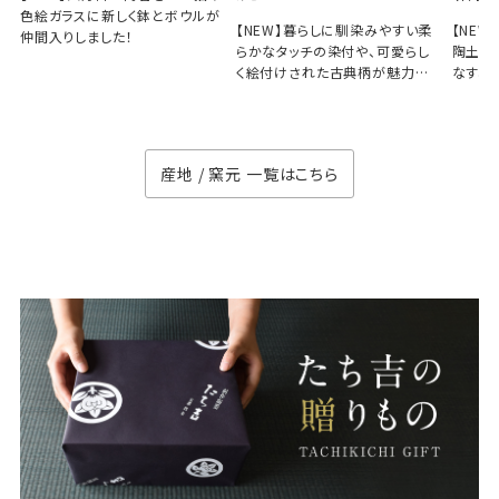
色絵ガラスに新しく鉢とボウルが
【NEW】暮らしに馴染みやすい柔
【NE
仲間入りしました！
らかなタッチの染付や、可愛らし
陶土と
く絵付けされた古典柄が魅力の
なす、
徳七窯
のない
産地 / 窯元 一覧はこちら