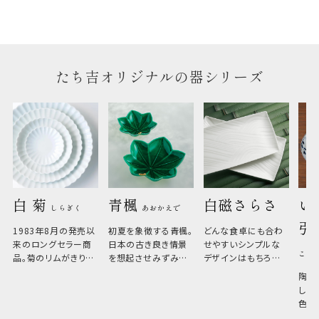
たち吉オリジナルの器シリーズ
白 菊 
青楓 
白磁さらさ
い
しらぎく
あおかえで
引
1983年8月の発売以
初夏を象徴する青楓。
どんな食卓にも合わ
来のロングセラー商
日本の古き良き情景
せやすいシンプルな
こひ
品。菊のリムがきりっ
を想起させみずみず
デザインはもちろん、
と美しい、白い器のた
しい生命力も感じさ
その魅力は薄さと軽
陶器
め料理が映えやすく、
さ。重なりがよくスタ
しい
和食だけでなく料理
イリッシュでありなが
色の
のジャンルを問いま
ら、日常の食卓に馴
ト。