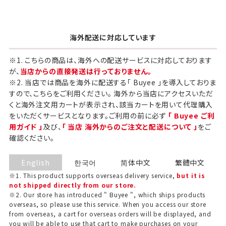
海外配送に対応しています
※1. こちらの商品は、海外への配送サービスに対応しております
が、
当店からの直接発送は行っておりません。
※2. 当店では商品を海外に配送する「 Buyee 」を導入しておりま
すので、こちらをご利用ください。 海外から当店にアクセスいただ
くと海外注文用カートが表示され、該当カートを用いて代理購入
をいただくサービスとなります。ご利用の前に必ず
「 Buyee ご利
用ガイド 」
及び、
「 当店 海外からのご注文と配送について 」
をご
確認ください。
English
한국어
简体中文
繁體中文
※1. This product supports overseas delivery service,
but it is
not shipped directly from our store.
※2. Our store has introduced " Buyee ", which ships products
ギフト包装について
overseas, so please use this service. When you access our store
from overseas, a cart for overseas orders will be displayed, and
当店でギフト対応の商品をご購入いただきますと、熨
you will be able to use that cart to make purchases on your