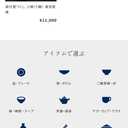
染付宝づくし 小鉢〈5個〉 波佐見
焼
手提げ袋について
¥11,000
ご注文時に、ご希望枚数をご記入ください。
A:京名所 袋
サイズ
高さ
32.5cm
アイテムで選ぶ
横
22cm
幅
9cm
皿・プレート
鉢・ボウル
ご飯茶碗 ・丼
B:京名所 袋
サイズ
高さ
40cm
椀 ・碗物 ・スープ
茶器・湯呑
マグ・カップ・グラス
横
30cm
幅
14cm