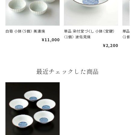
あります。
天掛け包装について
白菊 小鉢〈5個〉 美濃焼
単品 染付宝づくし 小鉢（宝鍵）
単品 染
〈1個〉 波佐見焼
〈1個〉
段ボールの上から熨斗紙・包
¥11,000
装紙をかける簡易包装（天掛
¥2,200
け包装）です。
手提袋はお付けできません。
最近チェックした商品
ギフト袋について
包装紙でお包みできない一部
の商品は、ギフト袋にお入れい
たします。
手提袋はお付けできません。