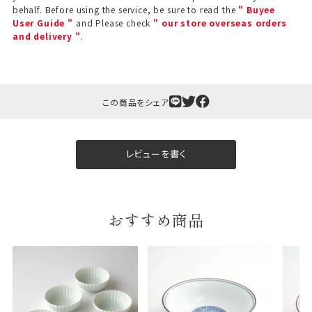
斗（のし）掛け・ギフト包装・手提げ袋を無料サービス
behalf. Before using the service, be sure to read the
" Buyee
User Guide "
and Please check
" our store overseas orders
しております。
and delivery "
.
包装紙について
包装紙は2種類あります。
A.一般的なギフトに使用する包装紙です。
この商品をシェア
B.婚礼や出産、長寿祝などに使用する包装紙です。
A
B
レビューを書く
おすすめ商品
婚礼や出産などのギフト
一般的なギフト包装
包装
のし・包装体裁により、紐（ひも）掛けしない場合が