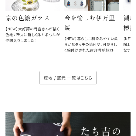
京の色絵ガラス
今を愉しむ伊万里
瀬戸
焼
椿窯
【NEW】大好評の尚音さんが描く
色絵ガラスに新しく鉢とボウルが
【NEW】暮らしに馴染みやすい柔
【NE
仲間入りしました！
らかなタッチの染付や、可愛らし
陶土と
く絵付けされた古典柄が魅力の
なす、
徳七窯
のない
産地 / 窯元 一覧はこちら