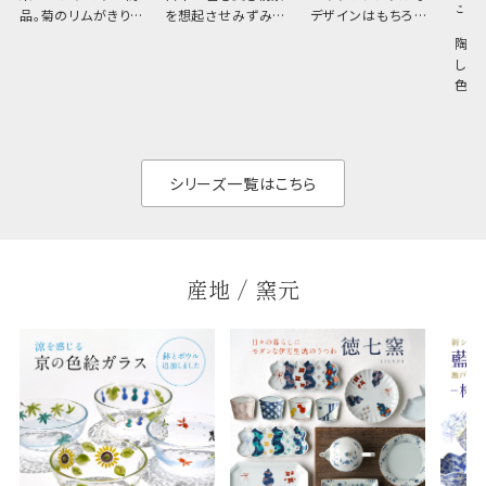
こひ
品。菊のリムがきりっ
を想起させみずみず
デザインはもちろん、
と美しい、白い器のた
しい生命力も感じさ
その魅力は薄さと軽
陶器
め料理が映えやすく、
さ。重なりがよくスタ
しい
和食だけでなく料理
イリッシュでありなが
色の
のジャンルを問いま
ら、日常の食卓に馴
ト。
せん。器の重なりがよ
があ
く、すっきりと食器棚
せ、
と染
シリーズ一覧はこちら
産地 / 窯元