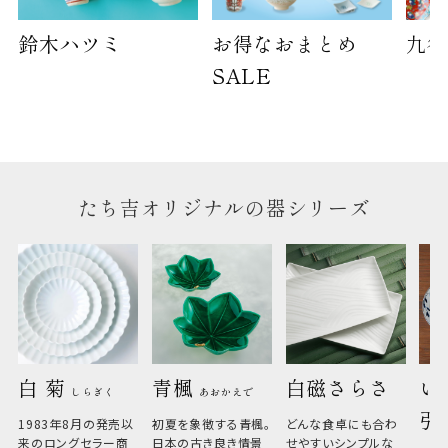
鈴木ハツミ
お得なおまとめ
九谷
SALE
たち吉オリジナルの器シリーズ
白 菊 
青楓 
白磁さらさ
い
しらぎく
あおかえで
引
1983年8月の発売以
初夏を象徴する青楓。
どんな食卓にも合わ
来のロングセラー商
日本の古き良き情景
せやすいシンプルな