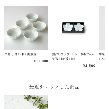
白菊 小鉢〈5個〉 美濃焼
【能作】フラワートレー梅桜2ヶ入
単品 さ
り〈梅1個・桜1個〉
〈1個〉
¥11,000
¥5,500
最近チェックした商品