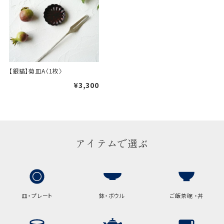
【銀猫】菊皿A〈1枚〉
¥3,300
アイテムで選ぶ
皿・プレート
鉢・ボウル
ご飯茶碗 ・丼