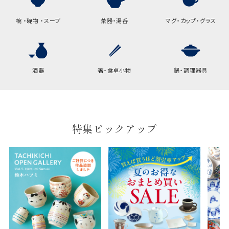
椀 ・碗物 ・スープ
茶器・湯呑
マグ・カップ・グラス
酒器
箸・食卓小物
鍋・調理器具
特集ピックアップ