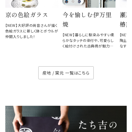
京の色絵ガラス
今を愉しむ伊万里
瀬戸
焼
椿窯
【NEW】大好評の尚音さんが描く
色絵ガラスに新しく鉢とボウルが
【NEW】暮らしに馴染みやすい柔
【NE
仲間入りしました！
らかなタッチの染付や、可愛らし
陶土と
く絵付けされた古典柄が魅力の
なす、
徳七窯
のない
産地 / 窯元 一覧はこちら