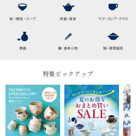
椀 ・碗物 ・スープ
茶器・湯呑
マグ・カップ・グラス
酒器
箸・食卓小物
鍋・調理器具
特集ピックアップ