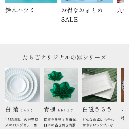
鈴木ハツミ
お得なおまとめ
九谷
SALE
たち吉オリジナルの器シリーズ
白 菊 
青楓 
白磁さらさ
い
しらぎく
あおかえで
引
1983年8月の発売以
初夏を象徴する青楓。
どんな食卓にも合わ
来のロングセラー商
日本の古き良き情景
せやすいシンプルな
こひ