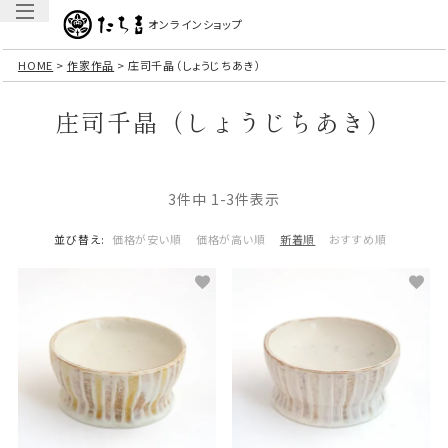
オンラインショップ
HOME
作家作品
庄司千晶（しょうじちあき）
庄司千晶（しょうじちあき）
3
件中
1
-
3
件表示
並び替え
価格が安い順
価格が高い順
新着順
おすすめ順