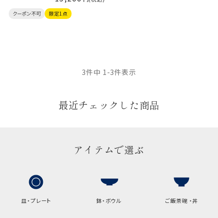
クーポン不可
限定1点
3
件中
1
-
3
件表示
最近チェックした商品
アイテムで選ぶ
皿・プレート
鉢・ボウル
ご飯茶碗 ・丼