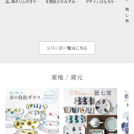
品。菊のリムがきりっ
を想起させみずみず
デザインはもちろん、
と美しい、白い器のた
しい生命力も感じさ
その魅力は薄さと軽
陶器
め料理が映えやすく、
さ。重なりがよくスタ
しい
和食だけでなく料理
イリッシュでありなが
色の
のジャンルを問いま
ら、日常の食卓に馴
ト。
せん。器の重なりがよ
があ
く、すっきりと食器棚
せ、
と染
シリーズ一覧はこちら
産地 / 窯元