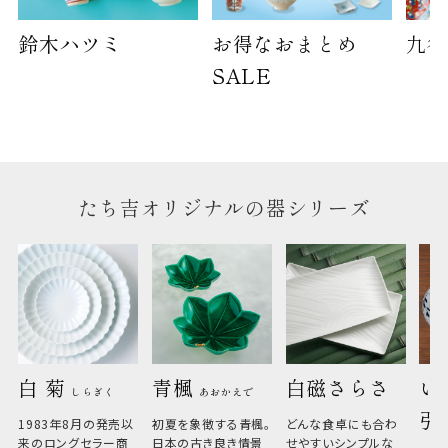
鈴木ハツミ
お得なおまとめ
九谷
SALE
たち吉オリジナルの器シリーズ
白 菊 
青楓 
白磁さらさ
い
しらぎく
あおかえで
引
1983年8月の発売以
初夏を象徴する青楓。
どんな食卓にも合わ
来のロングセラー商
日本の古き良き情景
せやすいシンプルな