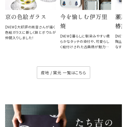
京の色絵ガラス
今を愉しむ伊万里
瀬戸
焼
椿窯
【NEW】大好評の尚音さんが描く
色絵ガラスに新しく鉢とボウルが
【NEW】暮らしに馴染みやすい柔
【NE
仲間入りしました！
らかなタッチの染付や、可愛らし
陶土と
く絵付けされた古典柄が魅力の
なす、
徳七窯
のない
産地 / 窯元 一覧はこちら