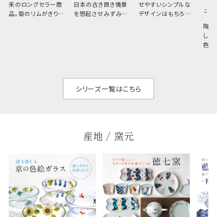
来のロングセラー商
日本の古き良き情景
せやすいシンプルな
こひ
品。菊のリムがきりっ
を想起させみずみず
デザインはもちろん、
と美しい、白い器のた
しい生命力も感じさ
その魅力は薄さと軽
陶器
め料理が映えやすく、
さ。重なりがよくスタ
しい
和食だけでなく料理
イリッシュでありなが
色の
のジャンルを問いま
ら、日常の食卓に馴
ト。
せん。器の重なりがよ
があ
く、すっきりと食器棚
せ、
と染
シリーズ一覧はこちら
産地 / 窯元