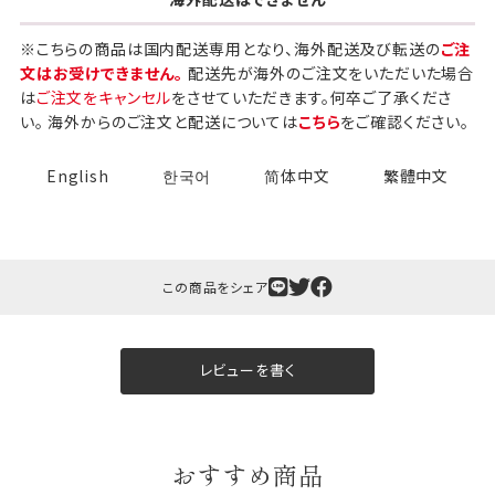
※こちらの商品は国内配送専用となり、海外配送及び転送の
ご注
文はお受けできません。
配送先が海外のご注文をいただいた場合
は
ご注文をキャンセル
をさせていただきます。何卒ご了承くださ
い。 海外からのご注文と配送については
こちら
をご確認ください。
English
한국어
简体中文
繁體中文
ギフト包装について
この商品をシェア
当店でギフト対応の商品をご購入いただきますと、熨
斗（のし）掛け・ギフト包装・手提げ袋を無料サービス
しております。
レビューを書く
包装紙について
包装紙は2種類あります。
おすすめ商品
A.一般的なギフトに使用する包装紙です。
B.婚礼や出産、長寿祝などに使用する包装紙です。