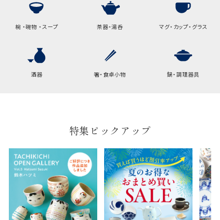
高さ
32.5cm
横
22cm
椀 ・碗物 ・スープ
茶器・湯呑
マグ・カップ・グラス
幅
9cm
B:京名所 袋
酒器
箸・食卓小物
鍋・調理器具
サイズ
高さ
40cm
横
30cm
特集ピックアップ
幅
14cm
袋のサイズは当店で最適なものをご用意いたしま
す。
ご提供枚数の上限はご注文商品数となります。
天掛け包装、ギフト袋対応の商品にはおつけでき
ません。
※犬猫時計には、手提袋をお付けできません