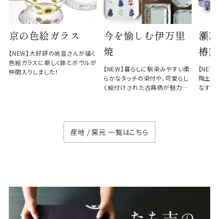
京の色絵ガラス
今を愉しむ伊万里
瀬戸
焼
椿窯
【NEW】大好評の尚音さんが描く
色絵ガラスに新しく鉢とボウルが
【NEW】暮らしに馴染みやすい柔
【NE
仲間入りしました！
らかなタッチの染付や、可愛らし
陶土と
く絵付けされた古典柄が魅力の
なす、
徳七窯
のない
産地 / 窯元 一覧はこちら