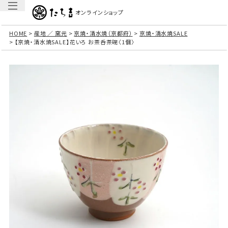
オンラインショップ
HOME
産地 ／ 窯元
京焼・清水焼（京都府）
京焼・清水焼SALE
【京焼・清水焼SALE】花いろ お茶呑茶碗〈1個〉