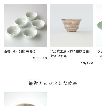
A
B
婚礼や出産などのギフト
一般的なギフト包装
白菊 小鉢〈5個〉 美濃焼
単品 京三島 お茶呑茶碗〈1個〉 
【うつわ
包装
京焼・清水焼
マットグ
¥11,000
¥6,600
のし・包装体裁により、紐（ひも）掛けしない場合が
あります。
天掛け包装について
最近チェックした商品
段ボールの上から熨斗紙・包
装紙をかける簡易包装（天掛