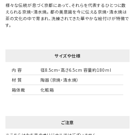
様々な伝統が息づく京都にあって、それらを代表するひとつに数
えられる京焼・清水焼。 都の美意識を今に伝える京焼・清水焼は
茶の文化の中で育まれ、洗練されてきた華やかな絵付けが特徴で
す。
サイズや仕様
内 容
径8.5cm・高さ6.5cm 容量約180ｍl
材 質
陶器（京焼・清水焼）
箱体裁
化粧箱
ご注意
※こちらはたち吉のオリジナルではございません。