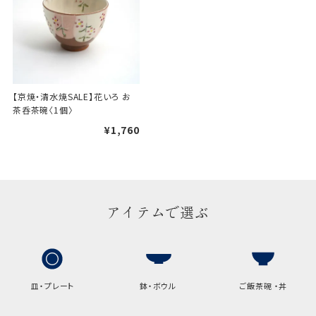
け包装）です。
手提袋はお付けできません。
ギフト袋について
【京焼・清水焼SALE】花いろ お
茶呑茶碗〈1個〉
包装紙でお包みできない一部
¥1,760
の商品は、ギフト袋にお入れい
たします。
手提袋はお付けできません。
アイテムで選ぶ
手提げ袋について
ご注文時に、ご希望枚数をご記入ください。
A:京名所 袋
皿・プレート
鉢・ボウル
ご飯茶碗 ・丼
サイズ