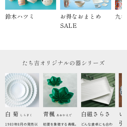
のしについて
鈴木ハツミ
お得なおまとめ
九谷
SALE
のしについてはこちらをご覧ください
たち吉オリジナルの器シリーズ
白 菊 
青楓 
白磁さらさ
い
しらぎく
あおかえで
引
1983年8月の発売以
初夏を象徴する青楓。
どんな食卓にも合わ