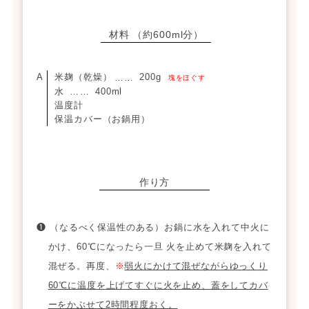
材料
（約600ml分）
米麹（乾燥）
200g
……
塊をほぐす
水
400ml
……
温度計
保温カバー（お鍋用）
作り方
❶ （なるべく保温性のある）お鍋に水を入れて中火に
かけ、60℃になったら一旦 火を止めて米麹を入れて
混ぜる。再度、
※
弱火にかけて混ぜながらゆっくり
60℃に温度を上げてすぐに火を止め、蓋をしてカバ
ーをかぶせて2時間程度おく。