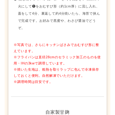
火にして❶をおむすび形（約1cm厚）に流し入れ、
蓋をして4分、裏返して約4分焼いたら、海苔で挟ん
で完成です。お好みで黒蜜や、わさび醤油でどう
ぞ。
※写真では、さらにキッチンばさみでおむすび形に整
えています。
※フライパンは直径28cmのセラミック加工のものを使
用・IHの3kwで調理しています。
※焼いた生地は、粗熱を取りラップに包んで冷凍保存
しておくと便利。自然解凍でいただけます。
※調理時間は目安です。
自家製甘麹