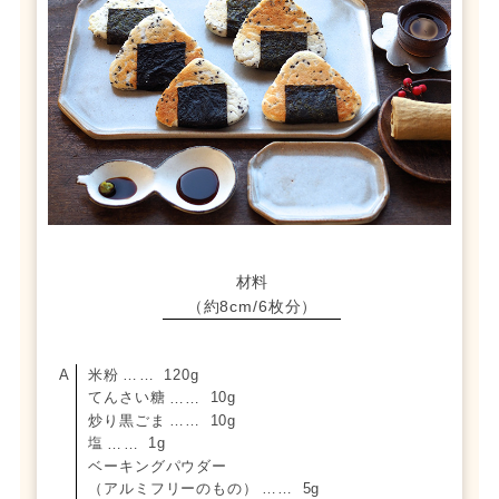
材料
（約8cm/6枚分）
米粉
120g
……
てんさい糖
10g
……
炒り黒ごま
10g
……
塩
1g
……
ベーキングパウダー
（アルミフリーのもの）
5g
……