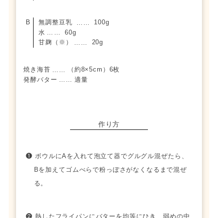
無調整豆乳
100g
……
水
60g
……
甘麹（※）
20g
……
焼き海苔
（約8×5cm）6枚
……
発酵バター
適量
……
作り方
❶ ボウルにAを入れて泡立て器でグルグル混ぜたら、
Bを加えてゴムべらで粉っぽさがなくなるまで混ぜ
る。
❷ 熱したフライパンにバターを均等にひき、弱めの中