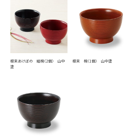
根来あけぼの 組椀〈2個〉 山中
根来 椀〈1個〉 山中塗
塗