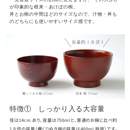
が印象的な根来・あけぼの椀。
丼とお椀の中間ほどのサイズなので、汁物・丼も
のどちらにも使いやすいサイズ感です。
特徴① しっかり入る大容量
径は14cm あり、容量は750mlと、普通のお椀に比べ約
1.8 倍の容量（欅くりぬき椀の容量は400ml 程度）です。