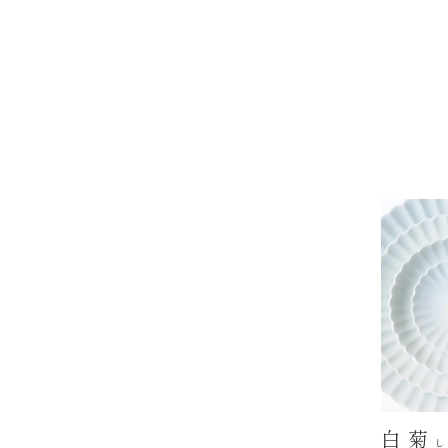
白 菊
し