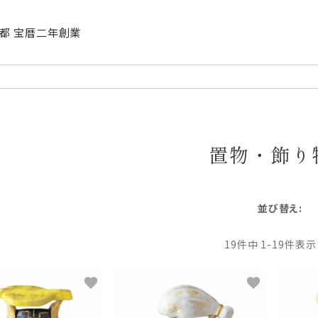
| 京都 宝暦二年創業
置物・飾り
並び替え
19
件中
1
-
19
件表示