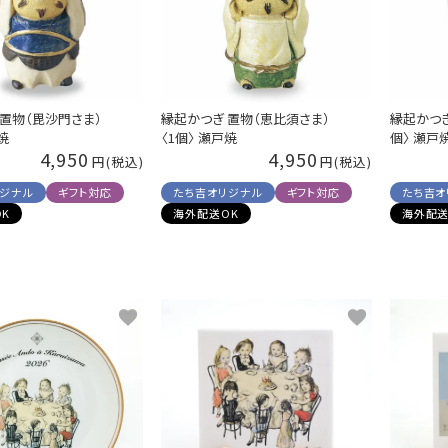
 置物（毘沙門さま）
縁起かつぎ 置物（恵比須さま）
縁起かつぎ
焼
〈1個〉 瀬戸焼
個〉 瀬戸
4,950
4,950
リジナル
ギフト対応
たち吉オリジナル
ギフト対応
たち吉オ
K
海外配送OK
海外配送