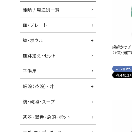
種類 / 用途別一覧
皿・プレート
鉢・ボウル
縁起かつぎ
〈1個〉 瀬戸
皿鉢揃え・セット
たち吉オ
子供用
海外配送O
飯碗（茶碗）・丼
椀・碗物・スープ
茶器・湯呑・急須・ポット