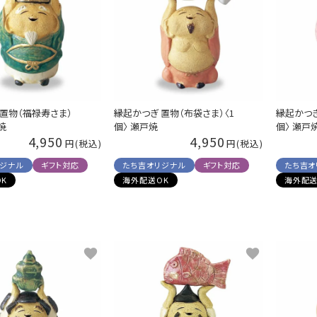
 置物（福禄寿さま）
縁起かつぎ 置物（布袋さま）〈1
縁起かつぎ
焼
個〉 瀬戸焼
個〉 瀬戸
4,950
4,950
リジナル
ギフト対応
たち吉オリジナル
ギフト対応
たち吉オ
K
海外配送OK
海外配送