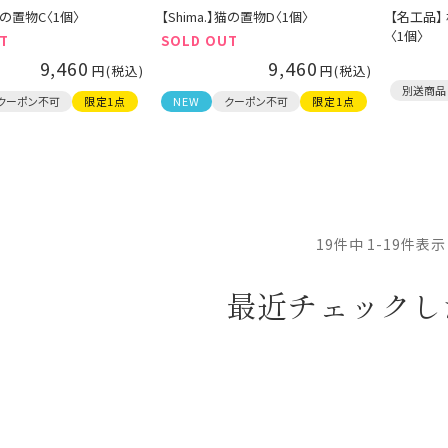
】猫の置物C〈1個〉
【Shima.】猫の置物D〈1個〉
【名工品
〈1個〉
T
SOLD OUT
9,460
9,460
別送商品
クーポン不可
限定1点
NEW
クーポン不可
限定1点
19
件中
1
-
19
件表示
最近チェックし