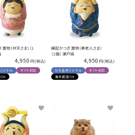
 置物（弁天さま）〈1
縁起かつぎ 置物（寿老人さま）
焼
〈1個〉 瀬戸焼
4,950
4,950
リジナル
ギフト対応
たち吉オリジナル
ギフト対応
OK
海外配送OK