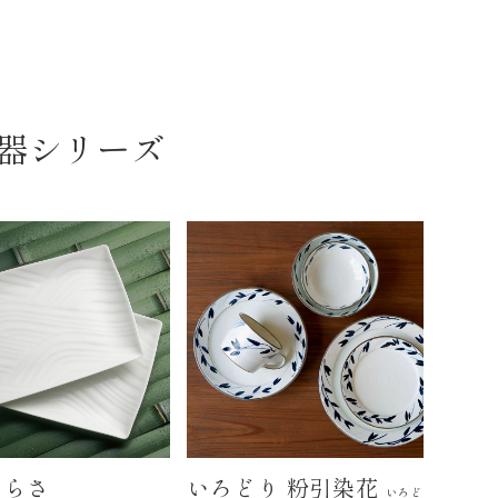
器シリーズ
さらさ
いろどり 粉引染花
いろど