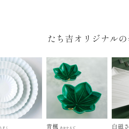
たち吉オリジナルの
青楓
白磁
らぎく
あおかえで