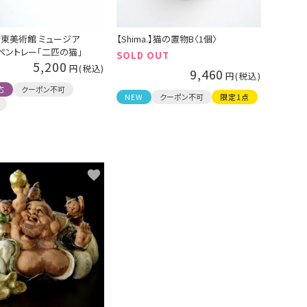
東美術館 ミュージア
【Shima.】猫の置物B〈1個〉
ペントレー「二匹の猫」
SOLD OUT
5,200
9,460
応
クーポン不可
NEW
クーポン不可
限定1点