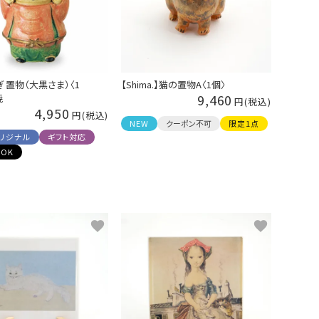
 置物（大黒さま）〈1
【Shima.】猫の置物A〈1個〉
9,460
焼
4,950
NEW
クーポン不可
限定1点
リジナル
ギフト対応
OK