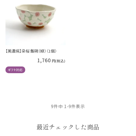
【美濃焼】染桜 飯碗（緑）〈1個〉
1,760
ギフト対応
9
件中
1
-
9
件表示
最近チェックした商品