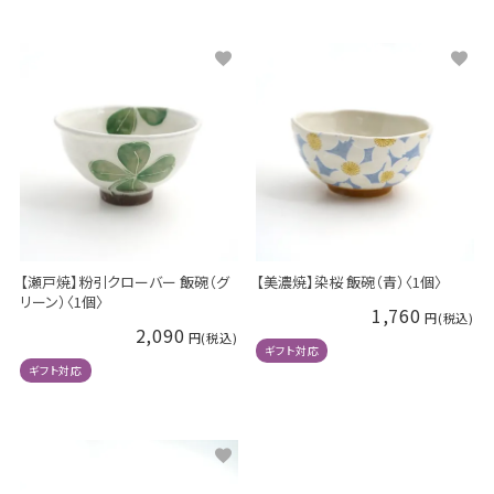
【瀬戸焼】粉引クローバー 飯碗（グ
【美濃焼】染桜 飯碗（青）〈1個〉
リーン）〈1個〉
1,760
2,090
ギフト対応
ギフト対応