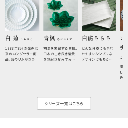
白 菊 
青楓 
白磁さらさ
い
しらぎく
あおかえで
引
1983年8月の発売以
初夏を象徴する青楓。
どんな食卓にも合わ
来のロングセラー商
日本の古き良き情景
せやすいシンプルな
こひ
品。菊のリムがきりっ
を想起させみずみず
デザインはもちろん、
と美しい、白い器のた
しい生命力も感じさ
その魅力は薄さと軽
陶器
め料理が映えやすく、
さ。重なりがよくスタ
しい
和食だけでなく料理
イリッシュでありなが
色の
のジャンルを問いま
ら、日常の食卓に馴
ト。
せん。器の重なりがよ
があ
く、すっきりと食器棚
せ、
と染
シリーズ一覧はこちら