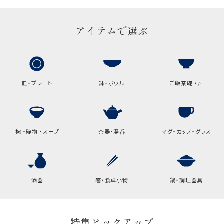
アイテムで選ぶ
皿・プレート
鉢・ボウル
ご飯茶碗 ・丼
椀 ・碗物 ・スープ
茶器・湯呑
マグ・カップ・グラス
酒器
箸・食卓小物
鍋・調理器具
特集ピックアップ