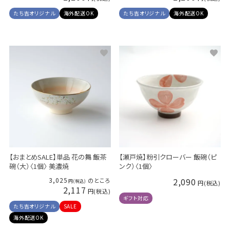
たち吉オリジナル
海外配送OK
たち吉オリジナル
海外配送OK
【おまとめSALE】単品 花の舞 飯茶
【瀬戸焼】粉引クローバー 飯碗（ピ
碗（大）〈1個〉 美濃焼
ンク）〈1個〉
3,025
2,090
のところ
2,117
ギフト対応
たち吉オリジナル
SALE
海外配送OK