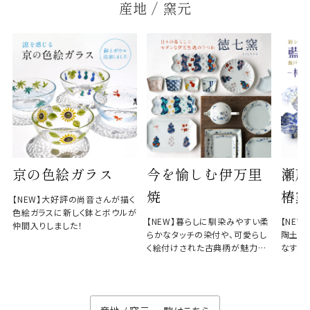
産地 / 窯元
京の色絵ガラス
今を愉しむ伊万里
瀬戸
焼
椿窯
【NEW】大好評の尚音さんが描く
色絵ガラスに新しく鉢とボウルが
【NEW】暮らしに馴染みやすい柔
【NE
仲間入りしました！
らかなタッチの染付や、可愛らし
陶土と
く絵付けされた古典柄が魅力の
なす、
徳七窯
のない