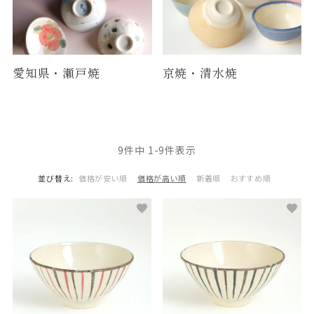
京焼・清水焼
愛知県・瀬戸焼
9
件中
1
-
9
件表示
並び替え
価格が安い順
価格が高い順
新着順
おすすめ順