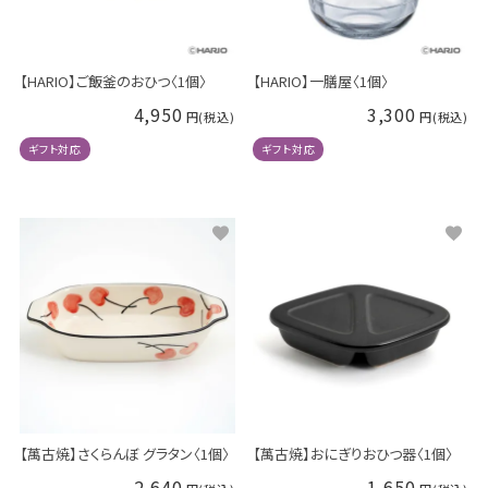
【HARIO】ご飯釜のおひつ〈1個〉
【HARIO】一膳屋〈1個〉
4,950
3,300
ギフト対応
ギフト対応
【萬古焼】さくらんぼ グラタン〈1個〉
【萬古焼】おにぎりおひつ器〈1個〉
2,640
1,650