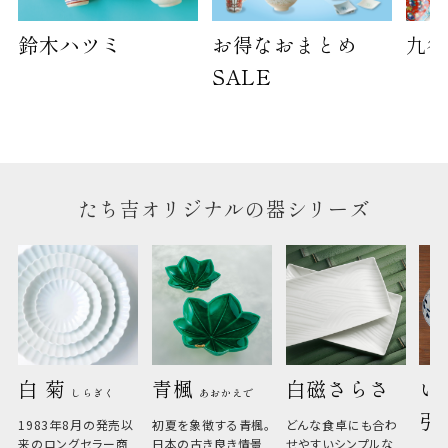
鈴木ハツミ
お得なおまとめ
九谷
SALE
たち吉オリジナルの器シリーズ
白 菊 
青楓 
白磁さらさ
い
しらぎく
あおかえで
引
1983年8月の発売以
初夏を象徴する青楓。
どんな食卓にも合わ
来のロングセラー商
日本の古き良き情景
せやすいシンプルな