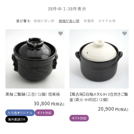
38
件中
1
-
38
件表示
並び替え
価格が安い順
価格が高い順
新着順
おすすめ順
黒釉 ご飯鍋（三合）〈1個〉 信楽焼
【萬古焼】白釉メタルIH 3合炊きご飯
釜（直火・IH対応）〈1個〉
30,800
20,900
たち吉オリジナル
ギフト対応
ギフト対応
海外配送OK