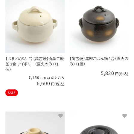
【おまとめSALE】【萬古焼】丸型ご飯
【萬古焼】黒吹ごはん鍋 3合（直火の
釜 3合 アイボリー（直火のみ）〈1
み）〈1個〉
個〉
5,830
7,150
のところ
6,600
SALE