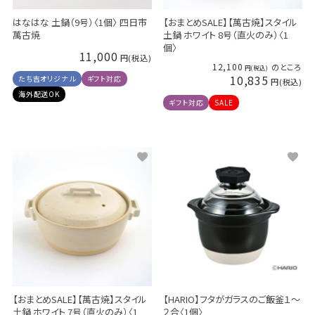
はなはな 土鍋（9号）〈1個〉 四日市
【おまとめSALE】【萬古焼】スタイル
萬古焼
土鍋 ホワイト 8号（直火のみ）〈1
個〉
11,000
12,100
のところ
10,835
たち吉オリジナル
ギフト対応
海外配送OK
ギフト対応
SALE
【おまとめSALE】【萬古焼】スタイル
【HARIO】フタがガラスのご飯釜１～
土鍋 ホワイト 7号（直火のみ）〈1
２合〈1個〉