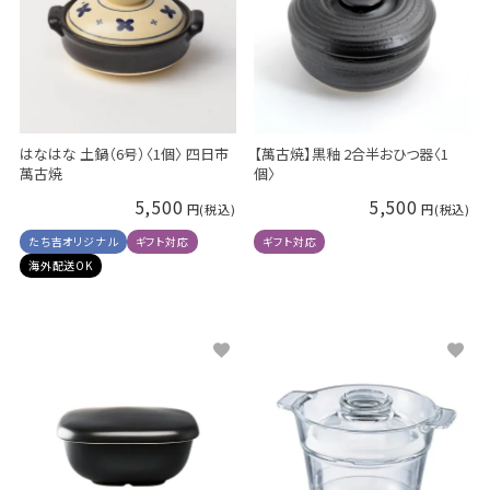
はなはな 土鍋（6号）〈1個〉 四日市
【萬古焼】黒釉 2合半おひつ器〈1
萬古焼
個〉
5,500
5,500
たち吉オリジナル
ギフト対応
ギフト対応
海外配送OK