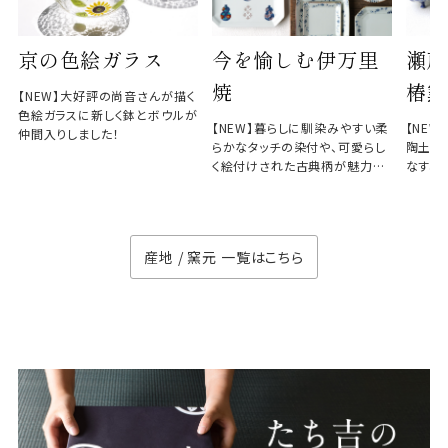
京の色絵ガラス
今を愉しむ伊万里
瀬戸
焼
椿窯
【NEW】大好評の尚音さんが描く
色絵ガラスに新しく鉢とボウルが
【NEW】暮らしに馴染みやすい柔
【NE
仲間入りしました！
らかなタッチの染付や、可愛らし
陶土と
く絵付けされた古典柄が魅力の
なす、
徳七窯
のない
産地 / 窯元 一覧はこちら