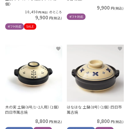
個〉
9,900
10,450
のところ
9,900
ギフト対応
ギフト対応
SALE
木の実 土鍋（6号/1~2人用）〈1個〉
はなはな 土鍋（8号）〈1個〉 四日市
四日市萬古焼
萬古焼
8,800
8,800