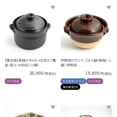
【萬古焼】黒釉メタルIH 3合炊きご飯
伊賀飛びカンナ ごはん鍋（飴釉）〈1
釜（直火・IH対応）〈1個〉
個〉 伊賀焼
20,900
19,800
ギフト対応
たち吉オリジナル
ギフト対応
海外配送OK