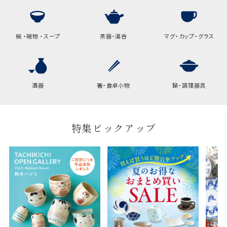
椀 ・碗物 ・スープ
茶器・湯呑
マグ・カップ・グラス
酒器
箸・食卓小物
鍋・調理器具
特集ピックアップ