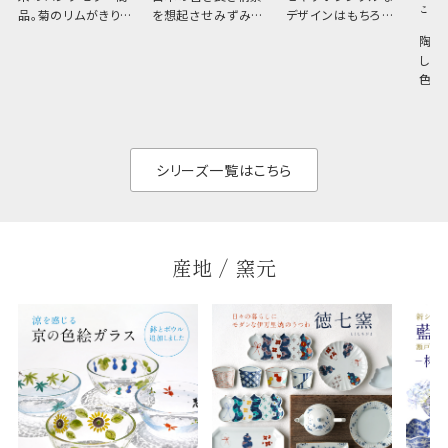
こひ
品。菊のリムがきりっ
を想起させみずみず
デザインはもちろん、
と美しい、白い器のた
しい生命力も感じさ
その魅力は薄さと軽
陶器
め料理が映えやすく、
さ。重なりがよくスタ
しい
和食だけでなく料理
イリッシュでありなが
色の
のジャンルを問いま
ら、日常の食卓に馴
ト。
せん。器の重なりがよ
があ
く、すっきりと食器棚
せ、
と染
シリーズ一覧はこちら
産地 / 窯元