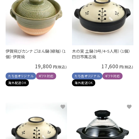
伊賀飛びカンナ ごはん鍋（緑釉）〈1
木の実 土鍋（9号/4~5人用）〈1個〉
個〉 伊賀焼
四日市萬古焼
19,800
17,600
たち吉オリジナル
ギフト対応
たち吉オリジナル
ギフト対応
海外配送OK
海外配送OK