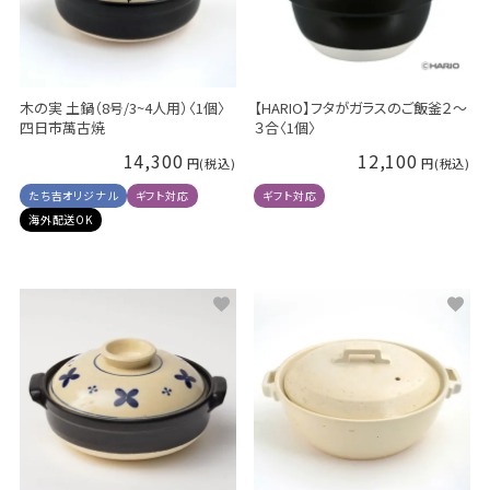
木の実 土鍋（8号/3~4人用）〈1個〉
【HARIO】フタがガラスのご飯釜２～
四日市萬古焼
３合〈1個〉
14,300
12,100
たち吉オリジナル
ギフト対応
ギフト対応
海外配送OK