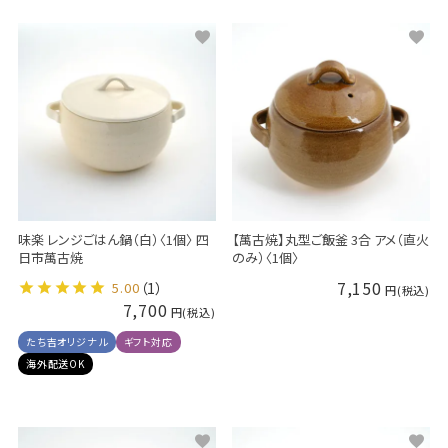
味楽 レンジごはん鍋（白）〈1個〉 四
【萬古焼】丸型ご飯釜 3合 アメ（直火
日市萬古焼
のみ）〈1個〉
7,150
5.00
（1）
7,700
たち吉オリジナル
ギフト対応
海外配送OK