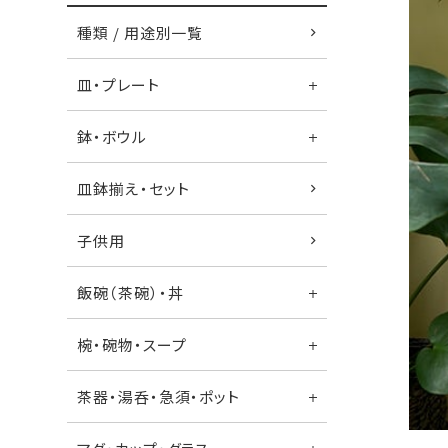
種類 / 用途別一覧
皿・プレート
鉢・ボウル
皿鉢揃え・セット
子供用
飯碗（茶碗）・丼
椀・碗物・スープ
茶器・湯呑・急須・ポット