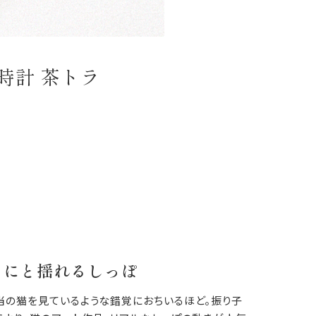
時計 茶トラ
うにと揺れるしっぽ
当の猫を見ているような錯覚におちいるほど。振り子