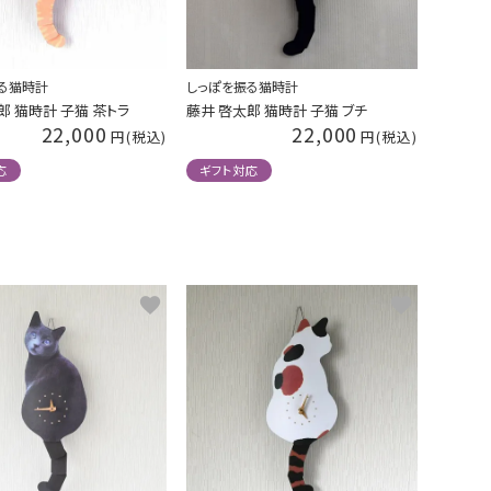
る猫時計
しっぽを振る猫時計
郎 猫時計 子猫 茶トラ
藤井 啓太郎 猫時計 子猫 ブチ
22,000
22,000
応
ギフト対応