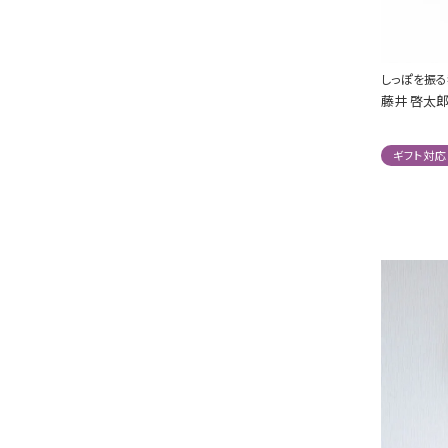
しっぽを振
藤井 啓太郎
ギフト対応