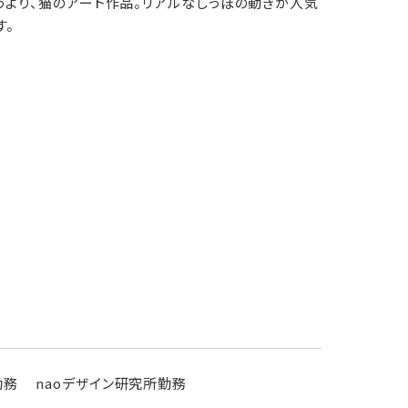
うより、猫のアート作品。リアルなしっぽの動きが人気
す。
務 naoデザイン研究所勤務