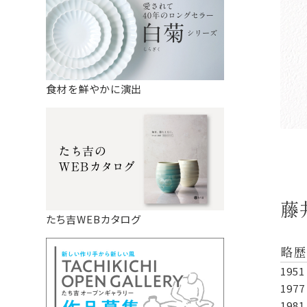
食材を鮮やかに演出
藤
たち吉WEBカタログ
略歴
19
19
19