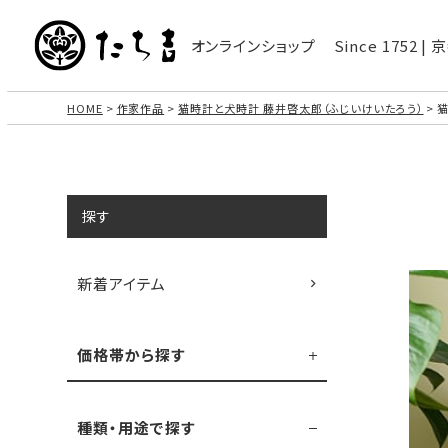
オンラインショップ
Since 1752 
HOME
作家作品
猫時計と犬時計 藤井啓太郎（ふじいけいたろう）
猫
探す
新着アイテム
価格帯から探す
種類・用途で探す