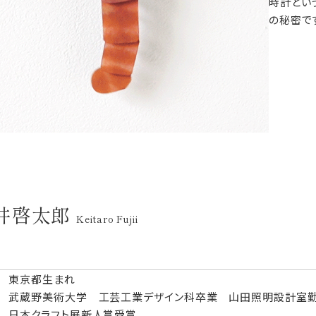
時計とい
の秘密で
井啓太郎
Keitaro Fujii
51 東京都生まれ
77 武蔵野美術大学 工芸工業デザイン科卒業 山田照明設計室勤
81 日本クラフト展新人賞受賞