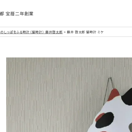
| 京都 宝暦二年創業
のしっぽをふる時計（猫時計） 藤井啓太郎
藤井 啓太郎 猫時計 ミケ