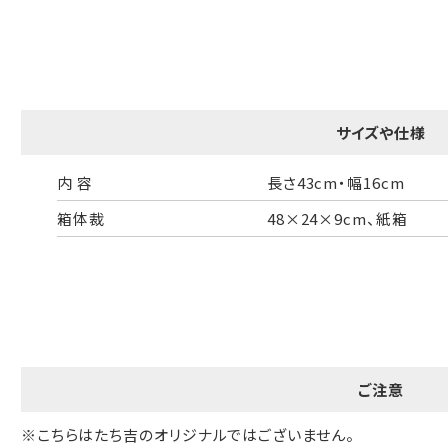
B:京名所 袋
サイズ
高さ
40cm
サイズや仕様
横
30cm
幅
14cm
内 容
長さ43cm・幅16cm
箱体裁
48×24×9cm、紙箱
袋のサイズは当店で最適なものをご用意いたします。
ご提供枚数の上限はご注文商品数となります。
天掛け包装、ギフト袋対応の商品にはおつけできません。
※犬猫時計には、手提袋をお付けできません
のしについて
ご注意
のしについてはこちらをご覧ください
※こちらはたち吉のオリジナルではございません。