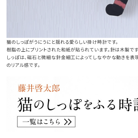
包装紙でお包みできない一部の商品
は、ギフト袋にお入れいたします。
猫のしっぽがうにうにと揺れる愛らしい掛け時計です。
手提袋はお付けできません。
樹脂の上にプリントされた和紙が貼られています。針は木製です
しっぽは、磁石と微細な針金細工によってしなやかな動きを表
手提げ袋について
のリアル感です。
ご注文時に、ご希望枚数をご記入ください。
A:京名所 袋
サイズ
高さ
32.5cm
横
22cm
幅
9cm