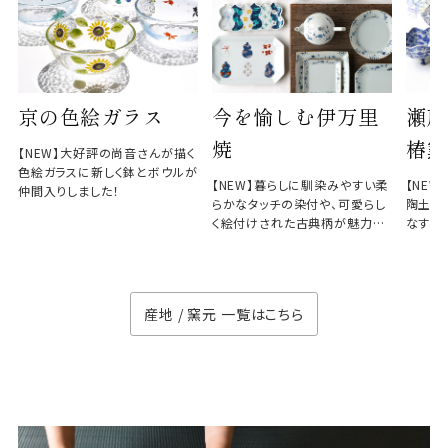
京の色絵ガラス
今を愉しむ伊万里
瀬戸
焼
椿窯
【NEW】大好評の尚音さんが描く
色絵ガラスに新しく鉢とボウルが
【NEW】暮らしに馴染みやすい柔
【NE
仲間入りしました！
らかなタッチの染付や、可愛らし
陶土と
く絵付けされた古典柄が魅力の
なす、
徳七窯
のない
産地 / 窯元 一覧はこちら