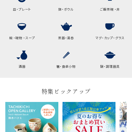
皿・プレート
鉢・ボウル
ご飯茶碗 ・丼
椀 ・碗物 ・スープ
茶器・湯呑
マグ・カップ・グラス
酒器
箸・食卓小物
鍋・調理器具
特集ピックアップ