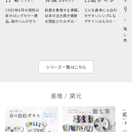
しらぎく
あおかえで
引
1983年8月の発売以
初夏を象徴する青楓。
どんな食卓にも合わ
来のロングセラー商
日本の古き良き情景
せやすいシンプルな
こひ
品。菊のリムがきりっ
を想起させみずみず
デザインはもちろん、
と美しい、白い器のた
しい生命力も感じさ
その魅力は薄さと軽
陶器
め料理が映えやすく、
さ。重なりがよくスタ
しい
和食だけでなく料理
イリッシュでありなが
色の
のジャンルを問いま
ら、日常の食卓に馴
ト。
せん。器の重なりがよ
があ
く、すっきりと食器棚
せ、
と染
シリーズ一覧はこちら
産地 / 窯元