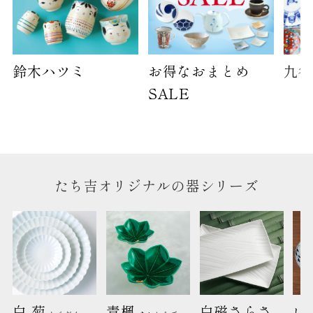
鈴木ハツミ
お得なおまとめ
九谷
SALE
たち吉オリジナルの器シリーズ
白 菊 
青楓 
白磁さらさ
い